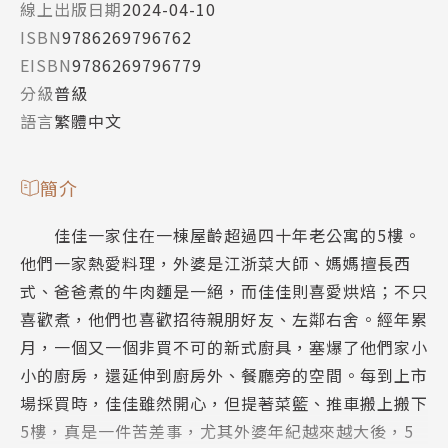
線上出版日期
2024-04-10
ISBN
9786269796762
EISBN
9786269796779
分級
普級
語言
繁體中文
簡介
佳佳一家住在一棟屋齡超過四十年老公寓的5樓。
他們一家熱愛料理，外婆是江浙菜大師、媽媽擅長西
式、爸爸煮的牛肉麵是一絕，而佳佳則喜愛烘焙；不只
喜歡煮，他們也喜歡招待親朋好友、左鄰右舍。經年累
月，一個又一個非買不可的新式廚具，塞爆了他們家小
小的廚房，還延伸到廚房外、餐廳旁的空間。每到上市
場採買時，佳佳雖然開心，但提著菜籃、推車搬上搬下
5樓，真是一件苦差事，尤其外婆年紀越來越大後，5