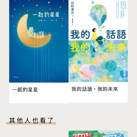
打開繪本，一起和孩子討論：
˙住在一起的家人，如何使用屋內的空間？
˙房子也會變老嗎？
˙家人年紀逐漸變大，家庭成員增加了，房子會有
什麼改變？
˙想要拆掉房子重建蓋一棟，要怎麼做？
本書特色
1. 故事畫面充滿生活痕跡及細節的插圖，並且以
我的話語，我的未來
家人煮食聚餐的溫暖畫面，讓親子感受到家是眾人生活
一起釣星星
且彼此相依的重要場景。
2. 利用繪本和孩子說城市發展的變化：什麼是
其他人也看了
「都市更新」、「城市發展」。透過生活尋常的故事，
巧妙以料理、烘焙、廚具等元素和房子的拆除和改建連