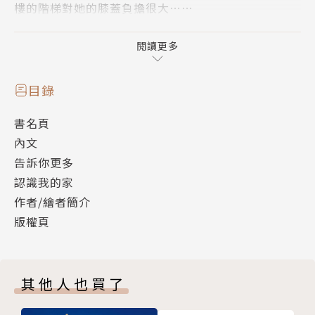
樓的階梯對她的膝蓋負擔很大……
最近，佳佳注意到，鄰居來家裡吃飯時，聊天都圍
閱讀更多
繞著一個話題，原來大家正在討論房子要改建的事。在
一本《佳佳和外婆的神祕配方》筆記本裡，他們一起計
目錄
算著房子坪數的大小，還畫了表格，記錄了改建前後的
書名頁
優缺點呢！
內文
告訴你更多
改建就表示要告別舊房子、老鄰居，大家都依依不
認識我的家
捨，但是改建卻讓居住的環境更安全、更便利。佳佳一
作者/繪者簡介
家暫時搬離了原來居住的地方，老公寓被拆掉重新改
版權頁
建……終於，經過四年，一家人又回到了自己的家，嶄
新的大樓有寬敞新穎的廚房和餐廳，當然也有電梯、消
防設備和停車場。佳佳的新廚房正式啟用，未來，這一
其他人也買了
家還會繼續做出充滿回憶、美味的家庭料理！