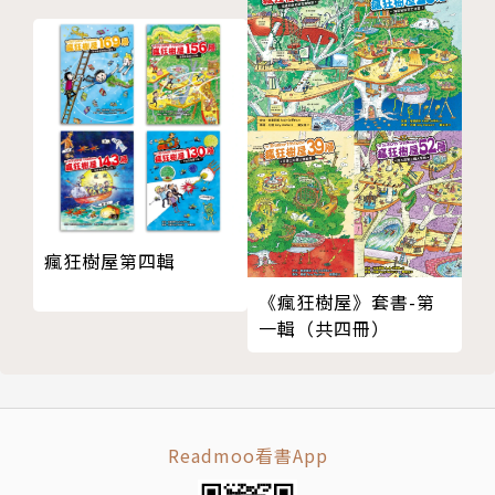
結，是能夠與親子創造共同回憶的社會議題繪本。
3. 符合SDGs第11指標：永續城鎮與社區。內容呈
現凝聚眾人共識的不容易，歷經多年的討論後，達到安
全、具防災能力與永續居住環境。故事之後補充「告訴
你更多」──關於都市更新是什麼，以及「認識我的
家」──引導互動的內容，協助師長進行相關主題活動
的安排。
瘋狂樹屋第四輯
作者簡介
《瘋狂樹屋》套書-第
一輯（共四冊）
陳怡璇
是個DNA裡有著滿滿好奇心和跨界想法的人，喜
歡寫作、閱讀和看劇。畢業於輔大法律系和台大城鄉
Readmoo看書App
所，畢業後從事雜誌與圖書編寫，尤其在兒童閱讀領域