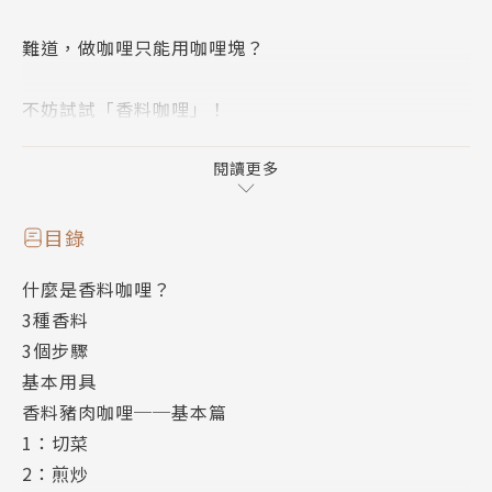
難道，做咖哩只能用咖哩塊？
不妨試試「香料咖哩」！
★什麼是香料咖哩？
閱讀更多
就是不使用咖哩塊和咖哩粉的咖哩，利用香料襯托出食
目錄
材的味道。
什麼是香料咖哩？
3種香料
只需要一個平底鍋就能製作，程序雖然簡單，風味卻很
3個步驟
道地。
基本用具
香料豬肉咖哩──基本篇
種類多變，健康美味，吃再多都不會膩！
1：切菜
2：煎炒
鑽研香料超過20年的日本咖哩達人「東京咖哩番長」