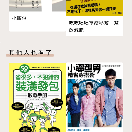
茄子黑咖哩
譜，豐富餐桌色彩與香氣
燉雞翅腿咖哩
小籠包
法式餐館風鮮蝦咖哩
●收錄關於自製咖哩的20題Q&A，解決所有疑難雜
吃吃喝喝享瘦秘笈－茶
牛肉蘑菇咖哩
症，第一次嘗試不用怕失敗
飲減肥
泰式綠咖哩
花椰菜咖哩
「原來真正偉大的主廚不只魔法超群，也不吝於分享其
其他人也看了
高麗菜燉雞中翅咖哩
中的秘密。我最近又再一次感受到『咖哩的精髓就在於
蕪菁雞肉丸咖哩
香料的運用』。所以，假如有一位能做出至高美味咖哩
奶香蔬菜咖哩
的主廚在你眼前展現手藝，千萬不能錯過他的香料魔
麻婆咖哩
法，絕對不能。」
香料咖哩的規則
香料圖鑑
──水野仁輔
我的香料大冒險② 沒必要與原型香料搏鬥
Chapter 3 美味升級的燉煮法則
作者簡介
美味升級的燉煮重點
西餐廳風牛肉咖哩
水野仁輔