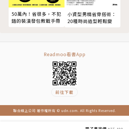
豬肋排咖哩
咖哩料理研究家，現為食譜出版及香料配送服務「AIR
日式咖哩
SPICE」負責人，著有50多本以上咖哩及香料相關的
50萬內！省很多，不犯
小資型男精省穿搭術：
羊肉咖哩
料理書。在1999年由八名男性組成的「東京咖哩番
錯的裝潢發包教戰手冊
20種時尚造型輕鬆變
白葡萄酒燉豬肉菇菇咖哩
長」外景料理團體中擔任調理主任。2008年，曾組成
旗魚咖哩
四名男性的日印混合料理團體「東京香料番長」。活躍
蕎麥麵店的咖哩丼
於日本料理界，在各地舉辦多場咖哩相關活動。毎年固
綜合蔬菜咖哩
定到印度旅行，並在當地從事各種料理研究，更前往世
Readmoo看書App
泰式黃咖哩
界各地，探詢變化萬千的咖哩風味。
法式湯咖哩
香料豬肉咖哩──應用篇
譯者簡介
我的香料大冒險③ 別小看新鮮香料
活用香料的配菜食譜
前往下載
張成慧
讓香料咖哩美味升級的Ｑ＆Ａ單元
十多年前為了看懂日文雜誌而踏上了學習日文的旅程。
我的香料大冒險③ 勿依賴綜合香料
大學主修商學，同時輔修日文，曾赴關西學院大學交換
聯合線上公司 著作權所有 © udn.com. All Rights Reserved.
修訂版特別專欄 小心別錯過香料魔法
留學一年，修習日本與東亞研究相關課程。曾任三年書
結語
店店員與六年出版社編輯。目前正在摸索邁向前中年人
電子書定價
NT$ 499