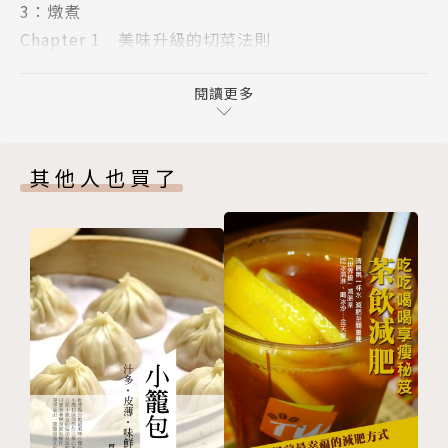
3：燉煮
水野仁輔
Chapter 1 美味升級的切菜法則
美味升級的切菜重點
集畢生咖哩研究之大成，得出的美味方程式：
盛夏的蔬菜咖哩
閱讀更多
雞肉末咖哩
3道步驟「切菜、煎炒、燉煮」 X 3種香料「薑黃粉、
馬鈴薯波菜咖哩
卡宴辣椒粉、孜然粉」
其他人也買了
奶油雞肉咖哩
碎牛肉咖哩
就能做出風味正宗，口味多變的印度風香料咖哩！
歐風牛肉咖哩
秋葵咖哩
●掌握製作咖哩的基礎3步驟「切菜、煎炒、燉煮」，
綜合海鮮咖哩
不同食材搭配不同技巧，小小關鍵讓美味大大升級
雞肉青椒咖哩
我的香料大冒險① 粉狀香料的用量不得吝嗇
●從基礎3香料「薑黃粉、卡宴辣椒粉、孜然粉」開始
Chapter 2 美味升級的煎炒法則
進入香料大千世界，認識何謂初始、基本、結尾香料
美味升級的煎炒重點
檸檬雞咖哩
●飯後想要來杯印度奶茶嗎？活用香料的18道副菜食