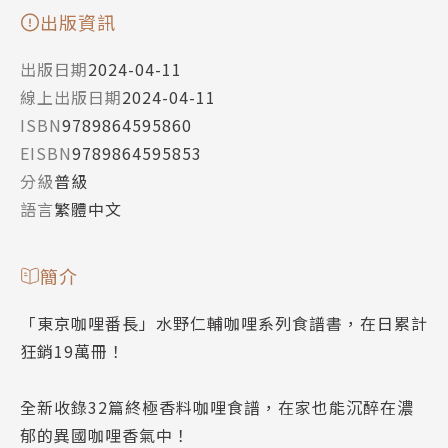
出版資訊
出版日期
2024-04-11
線上出版日期
2024-04-11
ISBN
9789864595860
EISBN
9789864595853
分級
普級
語言
繁體中文
簡介
「東京咖哩番長」水野仁輔咖哩系列食譜書，在日累計
狂銷19萬冊！
全新收錄32篇終極香料咖哩食譜，在家也能沉醉在濃
郁的異國咖哩香氣中！