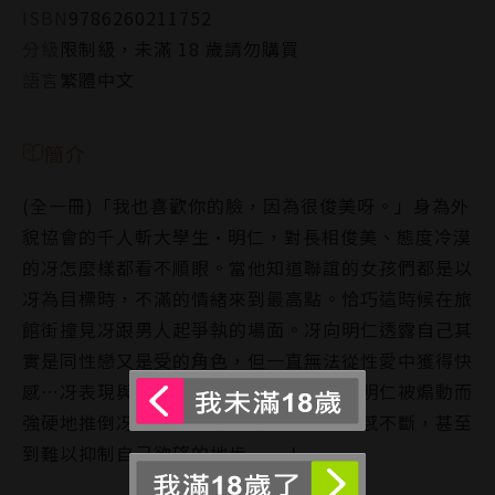
ISBN
9786260211752
分級
限制級，未滿 18 歲請勿購買
語言
繁體中文
簡介
(全一冊)「我也喜歡你的臉，因為很俊美呀。」身為外
貌協會的千人斬大學生•明仁，對長相俊美、態度冷漠
的冴怎麼樣都看不順眼。當他知道聯誼的女孩們都是以
冴為目標時，不滿的情緒來到最高點。恰巧這時候在旅
館街撞見冴跟男人起爭執的場面。冴向明仁透露自己其
實是同性戀又是受的角色，但一直無法從性愛中獲得快
感…冴表現與平時截然不同、破綻百出。明仁被煽動而
強硬地推倒冴，沒想到冴在這次體驗中快感不斷，甚至
到難以抑制自己欲望的地步－－！