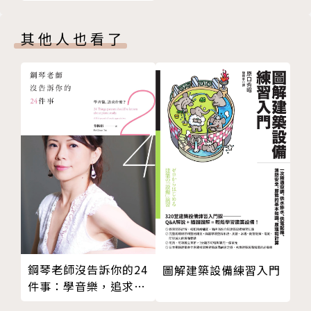
不倒翁鳥兒變身秀
悠閒鴨
其他人也看了
畫家鴨
穿雨服的鴨
乖巧貓頭鷹
團團狗
團團貓
大耳短腿柯基
胖胖兔
M 耳兔
紅蘿蔔兔
逗趣浣熊
活潑松鼠
聰明狐狸
鋼琴老師沒告訴你的24
圖解建築設備練習入門
溫順小熊貓
件事：學音樂，追求什
帥氣北極狼
麼？