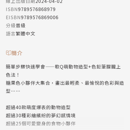
線上出版日期
2024-04-02
ISBN
9789576868979
EISBN
9789576869006
分級
普級
語言
繁體中文
簡介
簡單步驟快速學會——軟Q萌動物造型+色鉛筆朦朧上
色法！
糖果色小夥伴大集合，畫出最輕柔、最愉悅的色彩與造
型……
超過40款萌度爆表的動物造型
超過30種彩繪繽紛的夢幻感情境
超過25個可愛變身的食物小夥伴