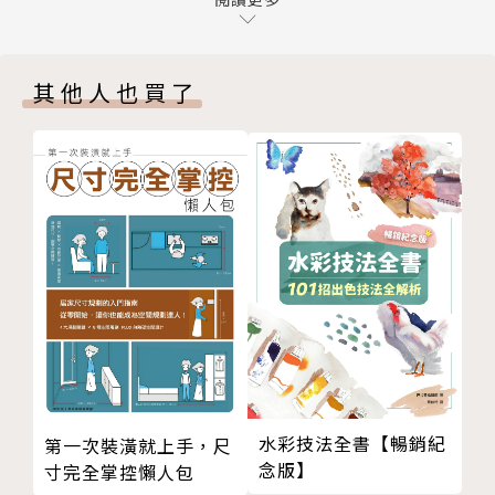
壓線筆
水筆
刀片
其他人也買了
拓印用模板
紙膠帶
常用必學技法
塗色這樣畫
漸層這樣畫
疊色這樣畫
作品完美的關鍵
繪製美圖的原則
PART 2 萌度爆表的小生物
畫圓滾滾的小生物
麻糬狀小生物
畫Q 萌萌小生物
水彩技法全書【暢銷紀
第一次裝潢就上手，尺
不倒翁鳥兒
念版】
寸完全掌控懶人包