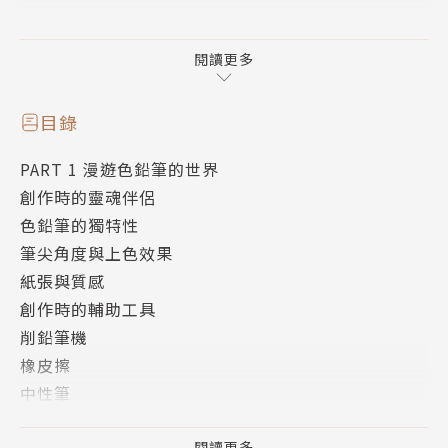
特別加碼 手作朦朦感小物
創意書籤•紙相框•牙籤插旗•迴紋針裝飾•熱縮片小
閱讀更多
飾品
目錄
PART 1 漫遊色鉛筆的世界
創作時的靈魂伴侶
色鉛筆的獨特性
筆尖角度與上色效果
紙張與質感
創作時的輔助工具
削鉛筆機
橡皮擦
中性筆
高光筆
閱讀更多