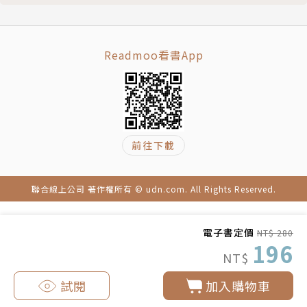
北極長毛狼
懶懶樹懶
軟萌貓熊
Readmoo看書App
愛撒嬌的北極熊
毛茸茸刺蝟
QQ 刺蝟
天真羊駝
黑臉綿羊
前往下載
彩虹獨角獸
飛天獨角獸
聯合線上公司 著作權所有 © udn.com. All Rights Reserved.
躲雨的蛙蛙
荷葉上的蛙
紳士鱷魚
電子書定價
NT$ 280
196
迷你鱷
NT$
圓滾滾海豹
試閱
加入購物車
呆萌企鵝寶寶