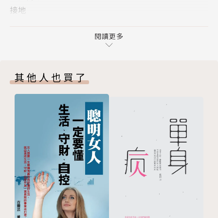
接地
研究身心靈療癒，她以陰影探索為主軸發展出的一系列
如何發現陰影？
工具，讓每個人都能依自己的步調探索內在世界，引發
整合陰影
閱讀更多
廣大迴響與分享熱潮，締造了百萬銷量奇蹟。坦誠面對
情緒觸發點
陰影並不容易，這本書就是可靠的旅伴，有系統地收納
2 陰影探索的練習
陰影探索的各種練習與日記提示，幫助我們帶著好奇心
其他人也買了
傷口對應
與同理心，不帶批判地面對自己，將內心的痛苦化為指
填空練習
引，發現從沒思考過的渴望、與過去的傷痛和解，當我
釋放停滯的能量
們真正接納、整合陰影，才有機會翻轉認知與行為模
肯定你的內在小孩
式，更接近理想的自己。
感恩清單
給過去的自己一封信
直面陰影需要勇氣，善待自己需要方法，這本日記陪你
鏡子凝視
一起前行。
反思寫作
EFT情緒釋放療法拍打術
你可以在書中學到：
3 陰影探索的日記提示
- 梳理童年到青少年期經驗，療癒世代傳承下來的傷口
探索內在小孩
- 理解憤怒、恐懼、焦慮等情緒背後真正的原因，發現