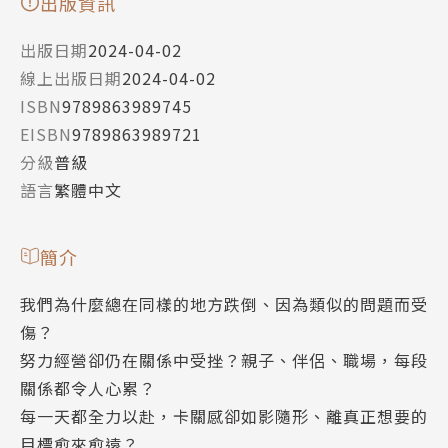
出版資訊
出版日期
2024-04-02
線上出版日期
2024-04-02
ISBN
9789863989745
EISBN
9789863989721
分級
普級
語言
繁體中文
簡介
我們為什麼總在同樣的地方跌倒、因為類似的問題而受
傷？
努力經營卻仍在關係中受挫？親子、伴侶、職場，每段
關係都令人心累？
每一天都全力以赴，卡關感卻如影隨形、離真正想要的
目標愈來愈遠？