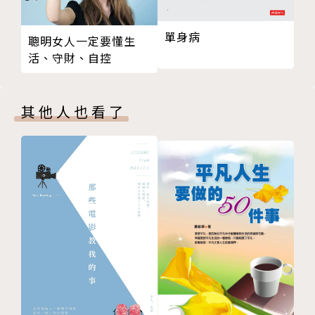
探索恐懼
未被處理的需求
探索自我
- 透過視覺化冥想、調控呼吸等練習，養成好好照顧自
單身病
聰明女人一定要懂生
探索憤怒
己的習慣
活、守財、自控
探索悲傷
- 打破成長環境造成的各種自我設限，找到突破卡關的
探索內在青少年
動能
其他人也看了
探索焦慮
- 透過整合陰影、接受自己，才能設立最適合的人際界
探索嫉妒
限、不再陷入負面模式
探索優勢
打開潛意識的大門，勇敢地擁抱鏡中的另一個自己，
探索夢想與人生方向
成為更強韌、更完整、最真實美好的你。
4 找出根源
挖掘陰影的根源：範例
亞馬遜超過三千則五星好評，讀者實證推薦
挖掘陰影的根源：練習頁
補充練習
「準備好對這本書掏心掏肺吧。如果你想要變得更好、
更多資源
也準備好誠實地面對鏡中的另一個自己，就馬上把這本
作者介紹
書放入購物車，也別忘了準備好一包衛生紙。」
版權頁