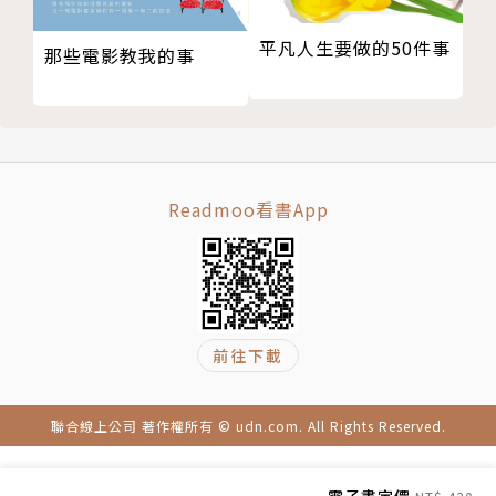
「即使我告訴自己不要糾結、該往前走了，從小累積的
平凡人生要做的50件事
那些電影教我的事
傷痕只是被我推到腦後、故意不去想，但一直都會在。
把問題搬到眼前、真正面對，我反而能學到過去從來不
知道、關於自己的新面貌。」
「這本書最特別之處，就是用很易懂的方式帶我認識陰
Readmoo看書App
影探索，其中包括了童年創傷、自我設限、恐懼，以及
被壓抑的情緒。每一則日記引導都刺激我思考，鼓勵我
深度內省，直面我的陰影。」
「我特別喜歡書中提到自我疼惜、不批判自己，為我創
造了一個安全空間，提醒我帶著善意與理解進行陰影探
前往下載
索。」
「就像是可以自己調配節奏的諮商。我等不及寫完這
聯合線上公司 著作權所有 © udn.com. All Rights Reserved.
本、再寫第二本！」