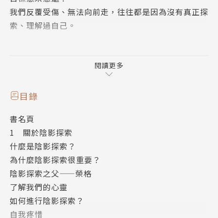
我們反覆受傷、無法向前走，往往都是因為沒有真正探
索、理解過自己。
「陰影探索」（shadow work）起源於榮格心理學的
內涵，我們從小到大為了符合期望，或是經歷了創傷
閱讀更多
後，開始遺忘、隱藏、壓抑的部分自己，被封存在無意
識中，漸漸成為了我們內心的「陰影」。平時可能難以
目錄
察覺，但陰影其實深刻影響著我們的生活，我們不喜歡
書名頁
目前的狀態卻無法踏出改變的一步、不擅維持人際界限
1 關於陰影探索
又時常被罪惡感壓垮，可能都與陰影有關。被我們拒絕
什麼是陰影探索？
的那些情緒並沒有消失，讓我們一碰到某些情境就特別
為什麼陰影探索很重要？
容易爆發，或是慣性地陷入負面消耗的人際模式。因此
陰影探索之父——榮格
榮格認為，探索黑暗面，是每個人完整自己的必經之
了解我們的心靈
路。
如何進行陰影探索？
自我疼惜
本書作者凱拉・莎欣是獲認證的認知行為治療師，長期