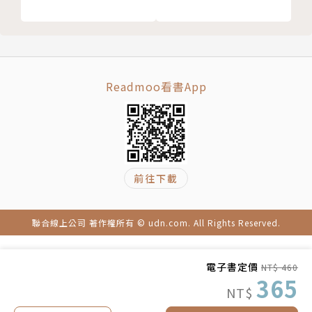
用「停看聽說」來說明主動式聆聽
0年後，赴美國西雅圖再取得諮商心理學碩士，並於西
大人可以說故事：說說同理心
雅圖擔任亞洲諮商輔導轉介中心義工；之後回台成立台
遊戲設計，深入學習
南市社團法人杏璞身心健康關懷協會，結合諮商心理師
遊戲1：聽清楚的遊戲：「老師說」
專業，推廣家庭情緒教育，喚起父母重視情緒智商(E
遊戲2：看仔細的遊戲：「什麼不見了？」
Q)教育、定期舉辦適合各年齡層的情緒教養課程，如
Readmoo看書App
遊戲3：說明白的遊戲：「換句話說」
「青少年家長情緒教室」、「學齡兒童家長情緒教
遊戲4：同理心影片
室」、「嬰幼兒家長情緒教室」，並進入國小協助小學
PART 5 【調節篇】孩子的情緒調節力
生情緒教育。
來說說如何增強情緒調節力！
「停」的力量：察覺力量大
前往下載
´ 著作《小寶貝的情緒教養》暢銷修訂版
「想」的力量：從認知心理學擷取情緒調節力
´ 著作《失控的瘦身計畫》
「做」的力量：試了才會改變
´ 杏璞身心健康關懷協會：www.shinpu.org/ap/ind
聯合線上公司 著作權所有 © udn.com. All Rights Reserved.
大人懂了，一起說給孩子聽
ex.aspx
用塞翁失馬的故事來說明看法不同，情緒也不同
電子書定價
NT$ 460
你怕蜘蛛嗎？還怕什麼？
365
NT$
用思考陷阱來說明認知扭曲