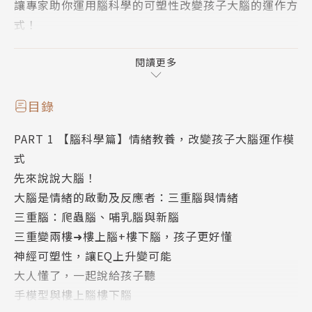
讓專家助你運用腦科學的可塑性改變孩子大腦的運作方
式！
精心設計20個情緒遊戲，玩出孩子高EQ！
閱讀更多
適用家有0～12歲親師
目錄
PART 1 【腦科學篇】情緒教養，改變孩子大腦運作模
及早注意孩子發出的情緒信號，再正確做出回應，讓孩
式
子有穩定的成長環境。
先來說說大腦！
大腦是情緒的啟動及反應者：三重腦與情緒
教孩子辨識自己的情緒，自我察覺並覺察他人，學會主
三重腦：爬蟲腦、哺乳腦與新腦
動聆聽，處理自己及他人的情緒，使用正確的情緒語言
三重變兩樓➜樓上腦+樓下腦，孩子更好懂
來表達，並解決問題。
神經可塑性，讓EQ上升變可能
大人懂了，一起說給孩子聽
〔本書特色〕
手模型與樓上腦樓下腦