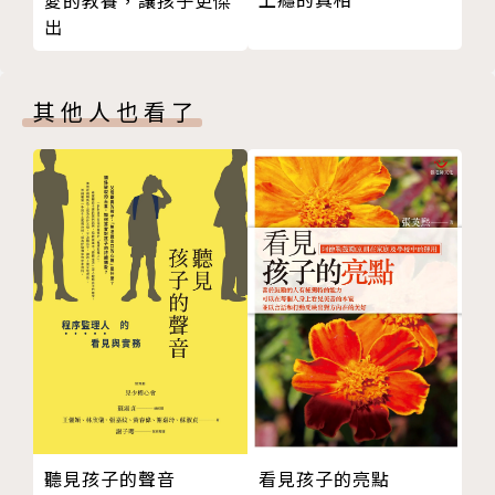
愛的教養，讓孩子更傑
遊戲2：驚心氣球大考驗
「情緒教養重點」，方便家長快速閱讀，生活化的情緒
出
PART 3 【自覺篇】了解自己，自我情緒察覺
教養建議可使教養輕鬆生活化，讓情緒問題不再是家中
察覺自己力量大！
的未爆彈。
自我察覺能力如何培養？
其他人也看了
調節情緒的重要步驟：留意情緒訊號
20個情緒互動遊戲，以遊戲情境培養高情商：每篇均
大人懂了，一起說給孩子聽
有「大人懂了，一起說給孩子聽」協助親師用孩子的視
大人可以說故事：用測謊器來說情緒
角學習情緒科學面與生活應用，更有遊戲設計，方便師
遊戲設計，深入學習
長以遊戲情境帶領孩子深度學習。
遊戲1：小朋友的察覺內觀遊戲
遊戲2：小朋友的肌肉放鬆遊戲
作者簡介
遊戲3：比手畫腳猜情緒
PART 4 【社交篇】孩子，我想更了解你
廖璽璸
來說說社交察覺！
台南市社團法人杏璞身心健康關懷協會創會理事長、諮
主動式聆聽：察覺他人情緒的好方法
商心理學碩士、資深小兒科醫師
珍貴的同理心：親子情感更貼近
大人懂了，一起說給孩子聽
畢業於台北醫學大學醫學系，在從事小兒科醫師工作2
聽見孩子的聲音
看見孩子的亮點