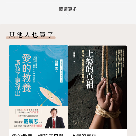
屋主與房客
一本家長馬上讀、馬上可以運用的情緒教養書！不僅說
遊戲設計，深入學習
閱讀更多
明情緒理論，同時給出教導指南與親子活動設計，方便
遊戲1：畫一張大腦圖（樓上腦與樓下腦）
家長一起學一起玩。
遊戲2：看見神經可塑性
其他人也買了
PART 2 【情緒科學篇】讀懂孩子的情緒
簡明易讀的情緒教養書，有助提升親子關係：以腦科學
先來說說情緒﹗
帶出帶出情緒教養困境，並輔以簡明的科學研究印證及
情緒涵蓋4個面向
各種生活中的情緒案例，傳授家長可實際應用的教養方
人的情緒從何來？
法，在孩子情緒失控前，即可有效掌控情況，立即運
情緒發展里程埤➜未來幸福力
用。
情緒辨識力發展進程
情緒調節力發展進程，受父母與環境影響
從腦科學及心理學剖析孩子的情緒發展，穩定情緒：了
社會情緒教育（SEL）是什麼 ？
解孩子腦部發展歷程，及其發展心理學的面向，全方位
大人懂了，一起說給孩子聽
闡述孩子的情緒發展，可為孩子的情緒力、幸福力、社
大人可以說故事：蓋吉變了！不再是原來的蓋吉！
會力打下良好的基礎。
遊戲設計，深入學習
遊戲1：機器人與真人比一比
每篇總結情緒教養重點，方便家長應付爆炸小童：總結
上癮的真相