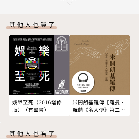
宋彥陞
第49站恆春
時空偵探的歷史行腳版主、國語日報週刊專欄作家。
第50站龜山島
1988年生，臺大歷史所碩士，現為國發會檔案局副研
其他人也買了
第51站頭城
究員。認為閱讀歷史書就像展開一場時空冒險，希望帶
第52站蘇澳
著讀者一探世界古文明的迷人風貌。著有《世界古文明
第53站花蓮
之旅》、《古地名裡的台灣史》。
第54站瑞穗
FB：時空偵探的歷史行腳
第55站吉安
www.facebook.com/HistoricalPortal
第56站池上
第57站蘭嶼
第58站馬祖
第59站金門
娛樂至死（2016增修
米開朗基羅傳【羅曼．
第60站馬公
版）（有聲書）
羅蘭《名人傳》第二
部】【有聲書】
其他人也看了