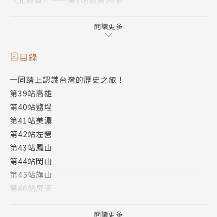
〈北部篇〉──第1站到第20站
〈中部篇〉──第21站到第38站
〈南部、東部、外島篇〉──第39站到第60站
閱讀更多
本〈南部、東部、外島篇〉介紹台灣相關地區鄉鎮的地
目錄
名沿革、著名景觀、特色產業等面向，還透過「當地人
一同踏上認識台灣的歷史之旅！
與事」短文，帶著大家認識與當地因緣匪淺的重要人
第39站高雄
物。
第40站鹽埕
讓作者阿探親聲帶你一同踏上認識台灣南部、東部及外
第41站美濃
島的歷史之旅！（高雄市・屏東縣、宜蘭縣・花蓮縣・
第42站左營
台東縣、外島地區，旅程共22站。）
第43站鳳山
第44站岡山
贊助單位：文化部
第45站旗山
剪輯工程：Poker J
第46站屏東
第47站牡丹
作者．朗讀者簡介
第48站東港
閱讀更多