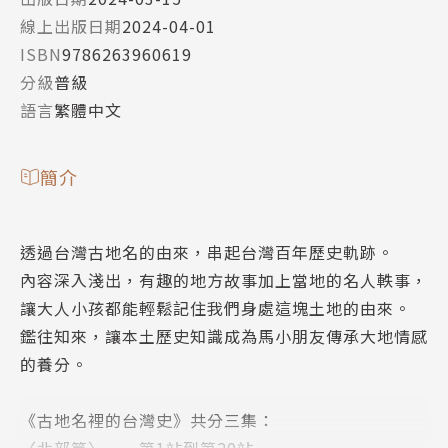
線上出版日期
2024-04-01
ISBN
9786263960619
分級
普級
語言
繁體中文
簡介
透過台灣古地名的由來，串起台灣百年歷史軌跡。
內容深入淺出，有趣的地方故事加上當地的名人軼事，
讓大人小孩都能輕鬆記住我們身處這塊土地的由來。
鑑往知來，讓本土歷史知識成為馬小朋友傳承大地情感
的養分。
《古地名裡的台灣史》共分三集：