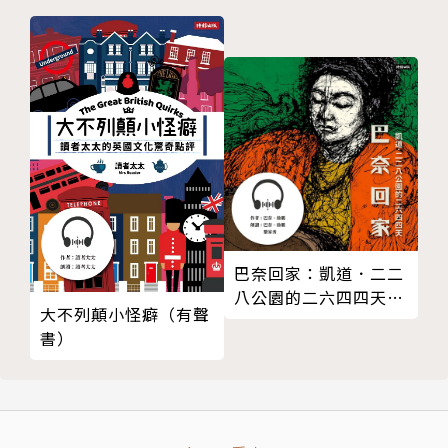
巴奈回家：凱道．二二
八公園的二六四四天
大不列顛小怪癖（有聲
【有聲書】
書）