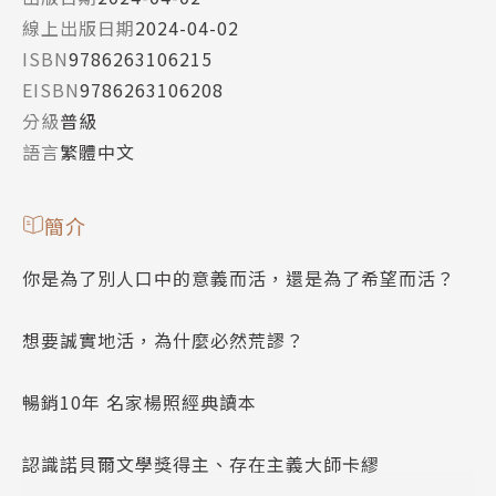
線上出版日期
2024-04-02
ISBN
9786263106215
EISBN
9786263106208
分級
普級
語言
繁體中文
簡介
你是為了別人口中的意義而活，還是為了希望而活？
想要誠實地活，為什麼必然荒謬？
暢銷10年 名家楊照經典讀本
認識諾貝爾文學獎得主、存在主義大師卡繆