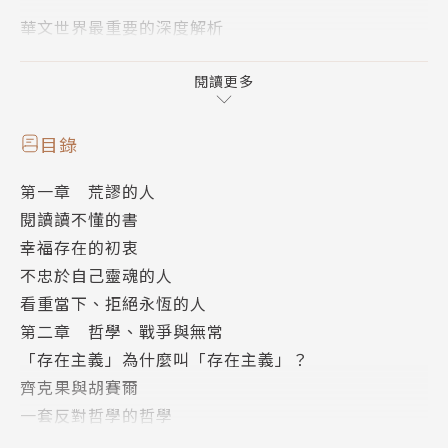
華文世界最重要的深度解析
為什麼要認識「勇敢到近乎自虐」的存在主義？
閱讀更多
為什麼到了今天，還需要讀卡繆？
目錄
第一章 荒謬的人
從《異鄉人》到「荒謬三部曲」，
閱讀讀不懂的書
幸福存在的初衷
卡繆如何打破既有框架，詮解「荒謬」與「存在」，
不忠於自己靈魂的人
看重當下、拒絕永恆的人
為現代人日復一日的荒謬日常樹立不朽的靈魂典範？
第二章 哲學、戰爭與無常
「存在主義」為什麼叫「存在主義」？
存在主義是二十世紀最重要的哲學思潮之一，卡繆即為
齊克果與胡賽爾
其中代表人物。相較於沙特的著作，卡繆以劇本、小
一套反對哲學的哲學
說、論述等多重形式，開創別具一格的魅力，使他深深
藏在字句底下的戰爭陰影
影響全世界一代又一代的讀者，風靡至今。