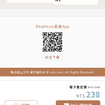
迷幻藥與「存在主義」
本名李明駿，一九六三年生，台灣大學歷史系畢業，美
回到「本質」之前的「存在」實相
國哈佛大學博士候選人。曾任《明日報》總主筆、遠流
重視個人，遠超過集體
出版公司編輯部製作總監、台北藝術大學兼任講師、
拒絕希望的喜悅
《新新聞》週報總編輯、總主筆、副社長等職；現為
Readmoo看書App
旁人無法理解的陽光
「新匯流基金會」董事長，News98電台「一點照新
第八章 從「荒謬哲學」到《反抗者》
聞」、BRAVO FM91.3電台「閱讀音樂」、公共電視
卡繆如何看待殺人這件事
「人間相對論」節目主持人，並固定在「誠品講堂」、
「為邏輯而殺人？」
「敏隆講堂」、「趨勢講堂」及「天下文化人文空間」
前往下載
反抗者就是「說『不』的人」
開設長期課程。擔任麥田「幡」書系策畫人，選書並主
反抗，彰顯了人類的尊嚴
編日本近代文學史上別具代表性之作品。
奴隸不是他的「本質」
聯合線上公司 著作權所有 © udn.com. All Rights Reserved.
第九章 「存在主義」的道德重量
長篇小說──
以本質之名殺人
《吹薩克斯風的革命者》、《大愛》、《暗巷迷夜》。
電子書定價
NT$ 340
「存在主義」的奇特輕重失衡現象
238
NT$
「荒謬哲學」的道德責任
中短篇小說集──
莫梭是個「反抗者」嗎？
《星星的末裔》、《黯魂》、《獨白》、《紅顏》、