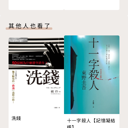
「Strange」和「Estranged」
和世界的關係產生了疏離異變的人
◎「荒謬」的一個來源，就是人習慣性地依賴希望活
混亂、迷茫的敍述者
著。希望就是我們最相信的謊言，有著最大的欺瞞、麻
其他人也看了
用流水帳的方式看待自己的生活
醉效果。
挑釁「不誠實」的世界
「現象學式」的生命態度
◎卡繆對薛西弗斯神話的解釋是：他因為輕視神、因為
探索內在比記錄外表重要
痛恨死亡、因為熱愛生命，所以受罰。他就是個「荒謬
揭開被遮掩的生命實況
英雄」，他的熱情與他所受的折磨都指向「荒謬」。
第六章 荒謬的審判
「全是太陽惹的禍」
◎「存在主義」是個人哲學，非得要落在個人生活裡才
無所不在的審判
有意義。「存在主義」追求的，不是answer，而是sol
「在精神上殺害母親的人」
ution，處理的不是question，而是problem。
本末倒置的審判
由「不誠實」的人組成的社會
作者簡介
洗錢
第七章 「存在先於本質」
十一字殺人【記憶凝結
沙特的虛無理論
版】
楊照