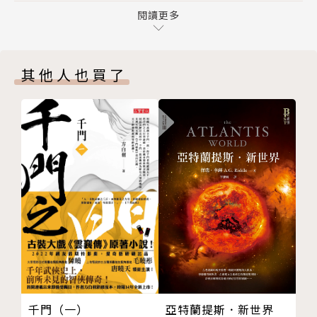
活著，沒那麼理所當然
閱讀更多
第三章 重新解釋「薛西弗斯的神話」
從卡繆知名作品《異鄉人》來看，他的思想體系最想要
阿爾及爾的阿拉伯人
呈現的，就是「荒謬」。人的「存在」，常會尋找各種
其他人也買了
人為什麼會自殺？
藉口，讓自己懷抱希望活下去──人因自由而活著，但
你敢「誠實」地活著嗎？
關進監牢的囚犯還是繼續活著；人因財富而活著，但一
永遠不會終止的懲罰
貧如洗還是繼續活著──因此，在卡繆的觀點中，懷抱
他比他的石頭更強壯
希望而活就是「荒謬」而非「誠實」的生活態度。那
伊底帕斯的悲劇
麼，人有沒有可能不荒謬地活著？沒有了藉口、沒有了
免於依賴希望的自由
希望，還能忠於自己的靈魂而活？
第四章 勇敢到近乎自虐的「存在主義」哲學
創作是為了要離開「日常」
本書為台灣重要作家楊照評析卡繆的權威讀本，推出以
一隻急著要去趕火車的大蟲
來暢銷至今，全書以「荒謬三部曲」的《薛西弗斯的神
「時間是不理會我們的美好的」
話》、《異鄉人》、《卡利古拉》為主軸，從卡繆與存
身為人子的卡繆
在主義崛起的歷史背景，到卡繆的荒誕人生，引領讀者
存在上的難題
一同進入「存在主義」的真正本質，是華文世界理解卡
亞特蘭提斯．新世界
千門（一）
第五章 自己的還是別人的人生意義？
繆與《異鄉人》內涵最重要的一部文本。