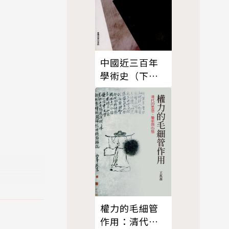
中國近三百年
學術史（下
冊）（不分
售）
權力的毛細管
作用：清代的