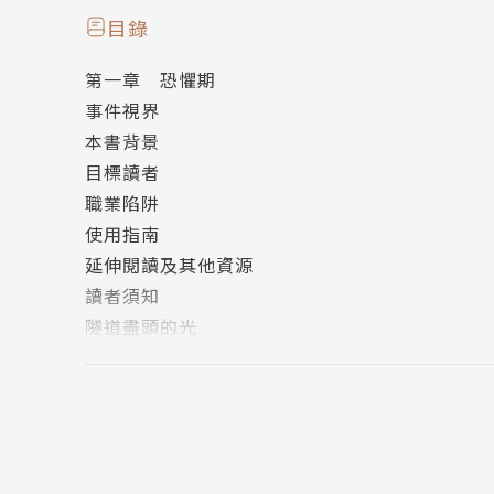
馬雅人｜馬雅國駐臺辦事處大使
目錄
第一章 恐懼期
蘇致亨｜國立臺灣大學社會學研究所博士生
事件視界
本書背景
目標讀者
職業陷阱
使用指南
延伸閱讀及其他資源
讀者須知
隧道盡頭的光
寬廣的工作世界
結論
行動項目
第二章 辨別期
承認問題