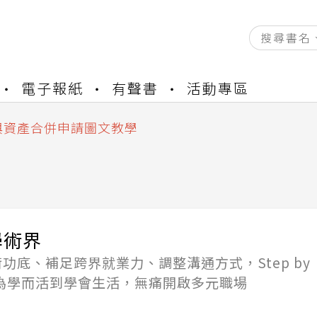
資產合併結果查詢
書櫃開通申請
電子報紙
有聲書
活動專區
與資產合併申請圖文教學
資產合併結果查詢
書櫃開通申請
學術界
功底、補足跨界就業力、調整溝通方式，Step by
從為學而活到學會生活，無痛開啟多元職場