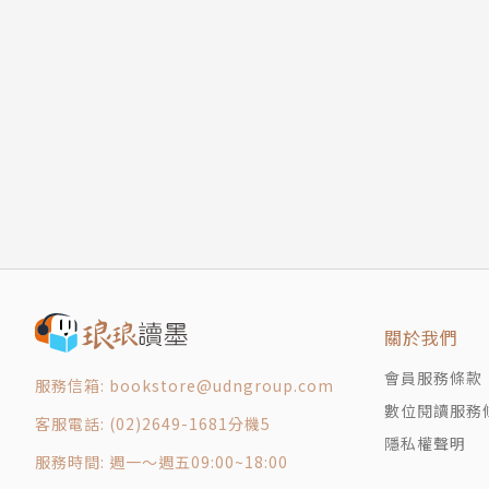
重新掌控你的生活選項
轉職以外的辨別
實際練習辨別
從「為學而活」到「學會生活」
結論
行動項目
第三章 探索期
打開眼界
看見更廣闊的工作世界
資訊訪談初心指南
檢查其他資源
關於我們
探索期的自我覺察
會員服務條款
拓展人脈的第一堂課
服務信箱: bookstore@udngroup.com
數位閱讀服務
解釋你的轉職原因
客服電話: (02)2649-1681分機5
堅持下去
隱私權聲明
服務時間: 週一～週五09:00~18:00
與學術圈外人交談