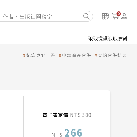
0
琅琅悅讀
琅琅原創
紀念東野圭吾
申請資產合併
查詢合併結果
電子書定價
NT$ 380
266
NT$