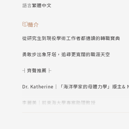
語言
繁體中文
簡介
從研究生到現役學術工作者都適讀的轉職寶典
勇敢步出象牙塔，追尋更寬闊的職涯天空
┤齊聲推薦├
Dr. Katherine│「海洋學家的母體力學」版主& Ni
李麗美｜前東海大學專案助理教授
周偉航（人渣文本）｜專欄作家、哲學博士