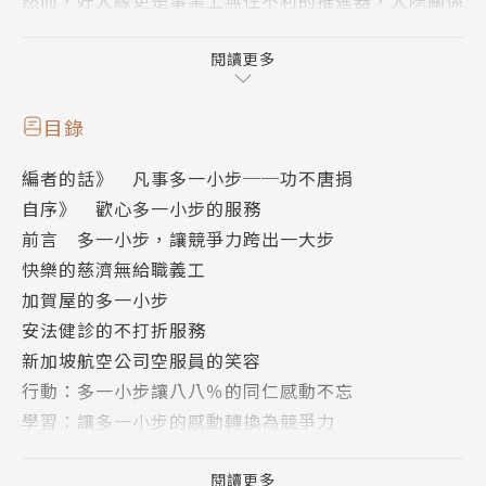
也是一種「生產力」，攸關你日後的職涯實現與經濟成
就。「多一小步」可能只是一個小動作，來自於用心、
閱讀更多
講究細節的關鍵一小步，不需要什麼大學問，有時也不
必多花錢。這種「永遠要比別人要求或期待的再多做一
目錄
點」的企圖心，正是轉動高績效的鑰匙，也是許多成功
編者的話》 凡事多一小步──功不唐捐
人士的思維精髓。
自序》 歡心多一小步的服務
前言 多一小步，讓競爭力跨出一大步
「多一小步」背後所代表的不只是你的態度和價值觀，
快樂的慈濟無給職義工
也是觸動人們心靈的不二關鍵。這發自於內心的隱形競
加賀屋的多一小步
爭力，將是你在職場衝刺的最大利器！
安法健診的不打折服務
新加坡航空公司空服員的笑容
行動：多一小步讓八八％的同仁感動不忘
作者簡介
學習：讓多一小步的感動轉換為競爭力
第一章 「多一小步」的思維
曾國棟
每個人都應該制定多一小步的服務
閱讀更多