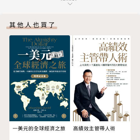
二十一種成就多一小步的服務思維
1980年與友人合資創立友尚，從一個純貿易商的角
永遠要比別人要求或期待的多一步
色，轉型為代理商，再擴大規模成為電子零組件通路
其他人也買了
多一小步的五大效益
商。2000年成為台灣第一家上巿的通路公司，2009年
SOP的終極指標：用心行動＋用腦思考＝心的智慧
營收突破千億，2010年底加入大聯大控股集團，力拼
第二章 人際間的互動與經營
世界第一。現任大聯大集團副董事長、友尚董事長。創
活力的一天從「Say Hello!」展開
業初期便立下了「無私分享」的人生目標，非常重視教
熱情與人互動是建立人際關係的第一步
育訓練，遂從1995年開始著手整理歷年來的實務心
內部經營與外部經營必須並重
得，陸續累積約60萬字，並依課題分門別類，整理成
要訣：將平凡小事做到超越期待
「業務實戰篇」、「觀念篇」、「經營札記」三本「分
第三章 讓「好雞婆」（熱心）成為黏著劑
享系列」教材，做為內部教育訓練之用。
一個貼心，換來紐約大飯店
不求回報，貴人卻總是在身邊
相關著作
雞婆的好處
《讓上司放心交辦任務的CSI工作術：工作零失誤，你
人際互動對個人與組織的價值
的升官加薪永遠比別人早一步》
一美元的全球經濟之旅
高績效主管帶人術
結語 樂在其中的做事精神，是你最強的隱形競爭力
心是快樂的，一切都能樂在其中
王正芬