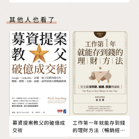
激勵自己快樂的十種思維
歷任IDG集團PC World Taiwan發行人兼總編輯、華
其他人也看了
威通信網路總經理、宏廣集團藝動網執行副總、國家型
數位學習子計畫執行長。曾與資策會合作策畫台灣首屆
網際網路萬人大學模擬考，也承辦過金門文化藝術節、
阿里山生命豆季等大型藝文活動，從資訊、網路動畫角
色開發到藝文活動，最樂在其中的還是與台灣創業家一
起記錄產業訣竅和轉換企業隱性知識的工作。2009年
成立玄人社公司，以協助企業有系統地記錄隱性知識、
傳承企業文化為終身職志。著有《台灣資訊電子產業版
圖》《從美濃到美隆》等。
相關著作
《讓上司放心交辦任務的CSI工作術：工作零失誤，你
工作第一年就能存到錢
募資提案教父的破億成
的理財方法（暢銷經典
交術
的升官加薪永遠比別人早一步》
改版）