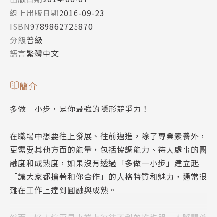
線上出版日期
2016-09-23
ISBN
9789862725870
分級
普級
語言
繁體中文
簡介
多做一小步，是你最強的隱形競爭力！
在職場中想要往上發展、往前邁進，除了專業素養外，
更需要其他方面的能量，包括協調能力、待人處事的圓
融度和成熟度，如果沒有透過「多做一小步」建立起
「讓大家都搶著和你合作」的人格特質和魅力，通常很
難在工作上達到圓融與成熟。
然而，好人緣更是事業上無往不利的推進器，人際關係