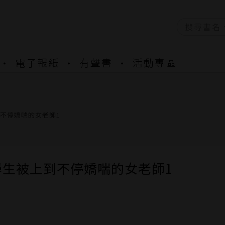
資產合併結果查詢
電子報紙
有聲書
活動專區
書櫃開通申請
與資產合併申請圖文教學
資產合併結果查詢
書櫃開通申請
不停嬌喘的女老師1
學生被上到不停嬌喘的女老師1