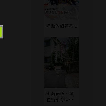
溫熱的銀蓮花 1
街貓花花，我
在街頭有個
家！