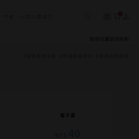
0
琅琅悅讀
琅琅原創
紀念東野圭吾
申請資產合併
查詢合併結果
電子書
40
NT$