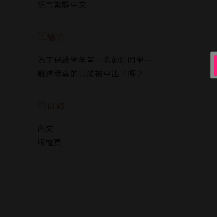
語言
繁體中文
簡介
為了保護學年第一名的辻同學…
難道我真的只能被中出了嗎？
目錄
內文
版權頁