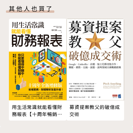
其他人也買了
業初期便立下了「無私分享」的人生目標，非常重視教
育訓練，遂從1995年開始著手整理歷年來的實務心
得，陸續累積約60萬字，並依課題分門別類，整理成
「業務實戰篇」、「觀念篇」、「經營札記」三本「分
享系列」教材，做為內部教育訓練之用。
相關著作
《比專業更重要的隱形競爭力：多做一小步，創造難以
取代的價值》
《讓上司放心交辦任務的CSI工作術：工作零失誤，你
的升官加薪永遠比別人早一步》
募資提案教父的破億成
用生活常識就能看懂財
王正芬
交術
務報表【十周年暢銷紀
念版】
歷任IDG集團PC World Taiwan發行人兼總編輯、華
威通信網路總經理、宏廣集團藝動網執行副總、國家型