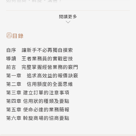
本書由營收突破千億的企業主，分享親身經營業務的訣
閱讀更多
竅，提點實務操作面的眉角，輔以真實案例說明，提供
系統性、全面性的業務養成法，一步步帶你建立業務專
目錄
業，成為王者業務員！
自序 讓新手不必再獨自摸索
導讀 王者業務員的實戰密技
前言 完整掌握經營業務的竅門
作者簡介
第一章 追求高效益的報價訣竅
第二章 信用額度的全面思維
曾國棟
第三章 建立訂單的注意事項
第四章 信用狀的種類及要點
1980年與友人合資創立友尚，從一個純貿易商的角
第五章 使命必達的業務簡報
色，轉型為代理商，再擴大規模成為電子零組件通路
第六章 斡旋商場的協商要點
商。2000年成為台灣第一家上巿的通路公司，2009年
營收突破千億，2010年底加入大聯大控股集團，力拼
世界第一。現任大聯大集團副董事長、友尚董事長。創