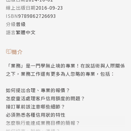
線上出版日期
2016-09-23
ISBN
9789862726693
分級
普級
語言
繁體中文
簡介
「業務」是一門學無止境的專業！在說話術與人際關係
之下，業務工作還有更多為人忽略的專業，包括：
如何提出合理、專業的報價？
怎麼靈活處理客戶信用額度的問題？
接訂單前該注意哪些細節？
必須熟悉各種信用狀的特性
怎麼執行能達成業務目標的簡報？
如何協商、斡旋、溝通？