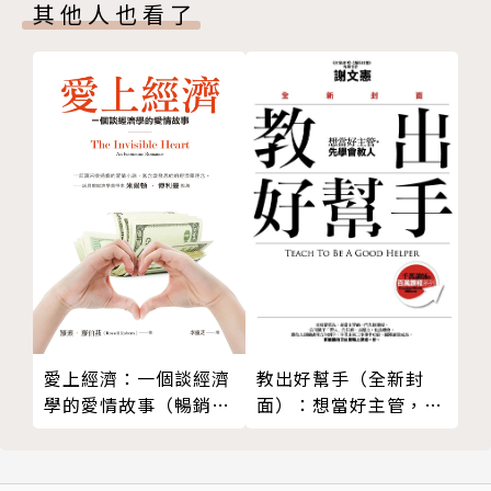
其他人也看了
數位學習子計畫執行長。曾與資策會合作策畫台灣首屆
網際網路萬人大學模擬考，也承辦過金門文化藝術節、
阿里山生命豆季等大型藝文活動，從資訊、網路動畫角
色開發到藝文活動，最樂在其中的還是與台灣創業家一
起記錄產業訣竅和轉換企業隱性知識的工作。2009年
成立玄人社公司，以協助企業有系統地記錄隱性知識、
傳承企業文化為終身職志。著有《台灣資訊電子產業版
圖》《從美濃到美隆》等。
相關著作
《比專業更重要的隱形競爭力：多做一小步，創造難以
取代的價值》
愛上經濟：一個談經濟
教出好幫手（全新封
《讓上司放心交辦任務的CSI工作術：工作零失誤，你
學的愛情故事（暢銷紀
面）：想當好主管，先
的升官加薪永遠比別人早一步》
念版）
學會教人