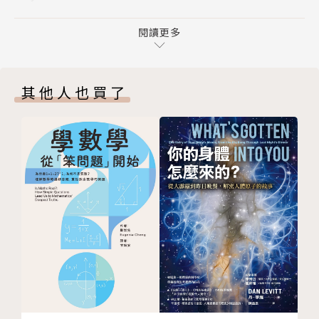
June 釣魚田園詩
本書第一部「沙郡年紀」是李奧帕德依季節、月份編寫
July 龐大的領地
閱讀更多
的自然觀察筆記。在位於威斯康辛州的沙郡（Sand Co
August 青青河畔草
unty）、一個因過度機械耕作而被破壞遺棄的農場
September 小樹林裡的合唱
上，作者一家人重新以鏟子、斧頭、雙手尋求自然所賜
其他人也買了
October 暗金色
的美糧而不掠奪多取，每年種植上千棵樹以恢復附近森
November 但願我是風
林的生態完整性；樸實的木屋生活，幫助他形成了對待
December 家園的範圍
土地與自然的倫理觀念。
第二部 地景之書
Wisconsin 威斯康辛州
李奧帕德追尋在過度物質化的現代社會所失落的靈性生
Illinois and Iowa 伊利諾州和愛荷華州
活，寫下鄉居歲月中深邃的心靈體驗與自然生態的微物
Arizona and New Mexico 亞利桑那州和新墨西哥州
之美。從多年在森林、荒野對野生動植物的生態考察，
Chihuahua and Sonora 墨西哥契瓦瓦和索諾拉
他體認到，人類並非萬物的主宰，而只是生態體系的一
Oregon and Utah 奧勒岡州和猶他州
員，「我以為狼的減少意味著鹿會增多，因此狼的消失
Manitoba 加拿大曼尼托巴
便意味著獵人的天堂，但是，在看了〔母狼眼中〕那綠
第三部 鄉野沉思
色的火燄熄滅後，我明白狼和山都不會同意這個想
Country 鄉野
法。」他提醒我們必須學會「像山一樣思考」 ──野