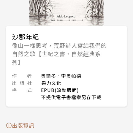
沙郡年紀
像山一樣思考，荒野詩人寫給我們的
自然之歌【世紀之書・自然經典系
列】
作 者
奧爾多．李奧帕德
出 版 社
果力文化
格 式
EPUB(流動版面)
不提供電子書檔案另存下載
出版資訊