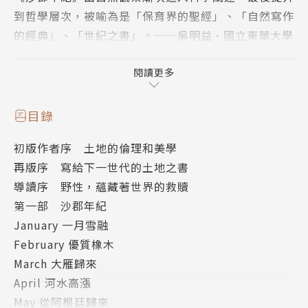
到哲學層次，被喻為是「保育界的聖經」、「自然寫作
的經典」、「世紀之書」。──吳明益•國立東華大學
華文系教授
閱讀更多
《沙郡年紀》以極優美的散文呈現，文字簡潔，含義卻
極為深刻，就像所有最好的詩歌一樣，沒有一個字是多
目錄
餘的，又正如一件精雕細琢的藝術品，在外表上卻看不
初版作者序 土地的倫理和美學
到一點刻痕。──John Tallmadge•耶魯大學英文系
再版序 寫給下一世代的土地之書
教授
導讀序 野性，蘊藏著世界的救贖
第一部 沙郡年紀
█最偉大的荒野詩人，最優美的自然哲思
January 一月雪融
李奧帕德，這位集科學家、田野工作者、詩人、哲學家
February 優質橡木
等身分於一身的保育先驅，被譽為「美國生態保育之
March 大雁歸來
父」，其生平最重要著作《沙郡年紀》，出版逾半世紀
April 河水高漲
以來影響深遠。
May 從阿根廷歸來