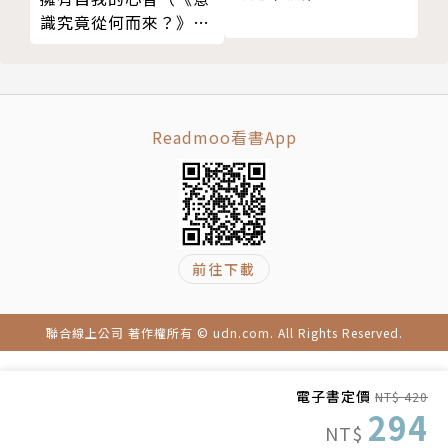
識究竟從何而來？》全
暖心推薦
新翻譯審定版）
小 野｜作家•千里步道發起人
吳明益｜作家•國立東華大學華文系教授
陳藹玲｜富邦文教基金會執行董事
Readmoo看書App
賴榮孝｜荒野保護協會第六、七屆理事長
劉克襄｜作家•自然生態觀察者
作者簡介
前往下載
奧爾多．李奧帕德（Aldo Leopold, 1887-1948）
聯合線上公司 著作權所有 © udn.com. All Rights Reserved.
美國著名生態學家、環境保護主義者，野生動物管理研
究的始創者，現代環境倫理與荒野保護運動的先驅和社
電子書定價
NT$ 420
會活動家。終生從事野生動物保護、林業資源管理、荒
294
NT$
野保護和相關研究工作，也投入土地荒漠化治理、水土