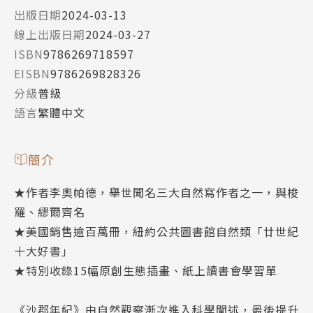
出版日期
2024-03-13
線上出版日期
2024-03-27
ISBN
9786269718597
EISBN
9786269828326
分級
普級
語言
繁體中文
簡介
★作者李奧帕德，舉世聞名三大自然寫作者之一，與梭
羅、繆爾齊名
★美國銷售逾百萬冊，紐約公共圖書館自然類「廿世紀
十大好書」
★特別收錄15幅原創生態插畫、紙上讀書會學習單
《沙郡年紀》由自然觀察漸次進入科學闡述，最後提升