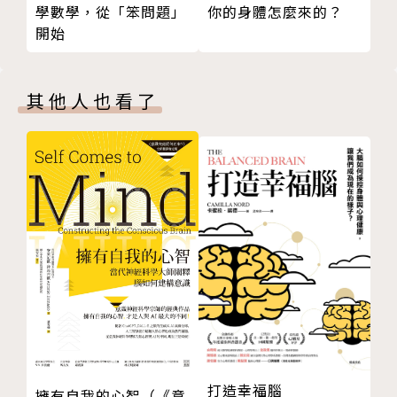
學數學，從「笨問題」
你的身體怎麼來的？
A Man's Leisure Time 閒暇時間
性（Wilderness），蘊藏著世界的救贖。
開始
The Round River 環河
Natural History 大自然的歷史
█ 「世紀之書」：寫給我們與下一世代的深沉反思
Wildlife in American Culture 美國文化中的野生動
第二部「地景之書」、第三部「鄉野沉思」、第四部
其他人也看了
植物
「荒野之歌」，李奧帕德將自己多年野外工作和林業管
The Deer Swath 鹿徑
理工作的經驗，與哲學、生態學、倫理學的觀點融合在
Goose Music 大雁的音樂
一起，提出了「生態平等」、「土地倫理」（Land Et
第四部 荒野之歌
hic）、「土地是社群」（Land is a community）的
The Land Ethic 土地倫理
劃時代觀念，亦即土地不是商品，而是由動物、植物、
Wilderness 荒野
土壤、水和人類共同組成的，人類只是這個社群中的一
Conservation Esthetic 自然環境保護美學
員，必須與其他成員互賴共生——只有當我們對土地有
附錄Ⅰ 作者生平
感覺、了解和接觸，才能產生愛和尊重。
譯後記
著述之餘，李奧帕德在美國創立「荒野學會」，推動保
聆聽自然的聲音。紙上讀書會
護日漸縮小的荒野大地與荒野上的自由生命。他的寫作
附錄Ⅱ 本書動植物名稱．中英對照
和行動影響擴及全球，迄今未歇。
打造幸福腦
擁有自我的心智（《意