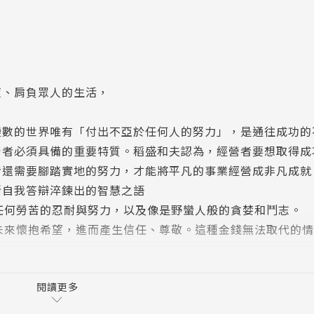
策、肩負眾人的生活，
變數的世界唯有「付出不亞於任何人的努力」，是通往成功的
營者必須具備的重要特質。稻盛和夫認為，經營者要想取得成
者還需要腳踏實地的努力，才能將平凡的事業經營成非凡成就
斷自我答辯淬鍊出的智慧之語
任何勞苦的忍耐與努力，以及像是野蠻人般的貪婪和鬥志。
未來懷抱希望，進而產生信任、尊敬。這種金錢無法取代的情
強烈的願望」。願望擁有強大的力量，當願望如同蒸氣般出現
閱讀更多
人生命運的深度思考。「心態決定命運」，能一生懸命，「付