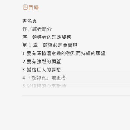
何人的努力」，則諸事皆能成功。
目錄
*本書為《付出不亞於任何人的努力》新裝紀念版
書名頁
作者簡介
作／譯者簡介
稻盛和夫 Inamori Kazuo
序 領導者的理想姿態
繼松下幸之助被譽為日本「經營之神」，稻盛和夫
第 1 章 願望必定會實現
家名列世界五百強的大企業，而是他是在日本企
1 要有深植潛意識的強烈而持續的願望
78 歲高齡出面擔任破產的日本航空的會長，力
2 要有強烈的願望
西元1932 年生，鹿兒島大學工學部畢業；195
3 描繪巨大的夢想
任名譽董事長。1984 年設立第二電電（KDDI）並
4 「超認真」地思考
1984 年設立稻盛財團（即基金會），同時設
5 以純粹的心來祈願
塾」，親自擔綱講座教授，盡心盡力為國家訓練
6 以美麗的心來進行
主要著書有：《稻盛和夫的哲學：人為什麼活著
7 接受「神的加持」
人如何活著》等。
第 2 章 不斷地努力
譯者簡介
8 付出不亞於任何人的努力
張雲清
9 熱愛工作
東吳大學日文系畢業、日本國立岡山大學教育學