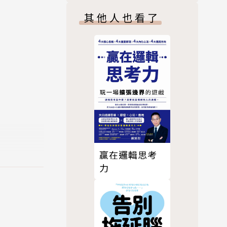
握高效率的創
其他人也看了
意人生
DDI 兩
府之邀，以
997 年轉
。
立「盛和
贏在邏輯思考
生的王道：
力
版股份有限