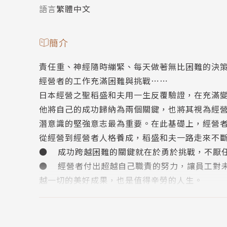
語言
繁體中文
簡介
責任重、神經隨時繃緊、每天做著無比困難的決
經營者的工作充滿困難與挑戰⋯⋯
日本經營之聖稻盛和夫用一生反覆驗證，在充滿
他將自己的成功歸納為兩個關鍵，也將其視為經
潛意識的堅強意志最為重要。在此基礎上，經營
從經營到經營者人格養成，稻盛和夫一路走來不
● 成功跨越困難的關鍵就在於勇於挑戰，不厭
● 經營者付出超越自己職責的努力，讓員工對
越一切的美好成果，也是值得辛勞的人生。
● 當努力到了盡頭還能做的努力，就是「懷抱
水滴落時，困難的事物就能迎刃而解。
本書既是企業經營的成功之道，也是稻盛和夫對