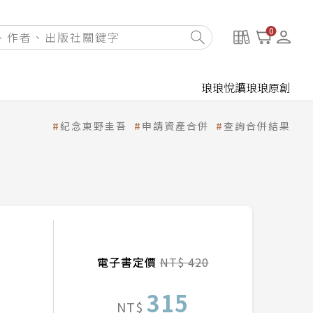
0
琅琅悅讀
琅琅原創
紀念東野圭吾
申請資產合併
查詢合併結果
電子書定價
NT$ 420
315
NT$