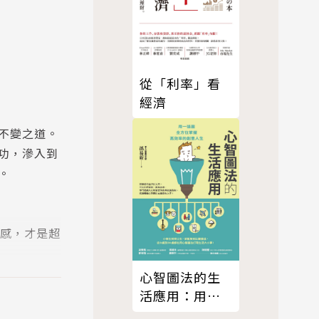
從「利率」看
經濟
不變之道。
功，滲入到
。
感，才是超
，又成為露
心智圖法的生
活應用：用一
出不亞於任
張圖全方位掌