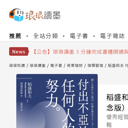
【公告】琅琅書店服務升級重要說明及
推薦
全站分類
電子書
電子雜誌
【公告】琅琅讀墨數位閱讀資產合併與
【公告】琅琅讀墨書櫃開通常見問題
【公告】琅琅讀墨 3 分鐘完成書櫃開通
News
【公告】琅琅書店服務升級重要說明及
【公告】琅琅讀墨數位閱讀資產合併與
琅琅悅讀
琅琅讀墨
電子書
商業理財
領導管理
稻盛和夫 
稻盛
念版
優秀經
難