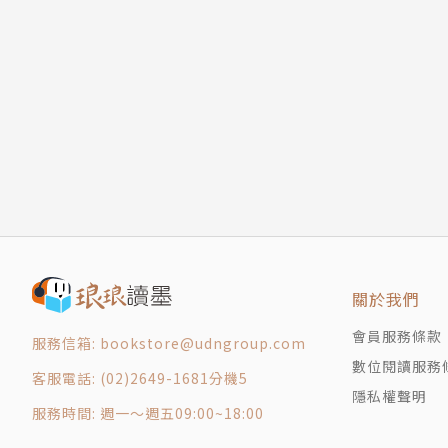
10 再不斷地努力
公司日文總編輯，現為東吳大學日文系兼任講師
第 3 章 要有堅強的意志
11 自己的路自己開拓
12 直接朝目標前進
13 直接面對困難
14 在覺得不行的時候，正是工作的開始
15 不要有感性的煩惱
16 燃起鬥志
第 4 章 提升人格
17 提升心性
18 提升並維持人格
關於我們
19 過著每天自我反省的生活
會員服務條款
服務信箱: bookstore@udngroup.com
20 要謙虛，不要驕傲
數位閱讀服務
第 5 章 培育人才
客服電話: (02)2649-1681分機5
隱私權聲明
21 大善小善
服務時間: 週一～週五09:00~18:00
22 要有對部屬的愛