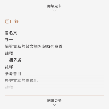
圍涵蓋了九位重量級散文大家，以及三個影響深遠的散
閱讀更多
文創作浪潮，由此建構出當代散文在美學和議題上的變
革。
目錄
書名頁
作者簡介
卷一
論梁實秋的散文譜系與時代意義
作者：鍾怡雯
註釋
一捆矛盾
1969-，現任元智大學中語系教授。著有：散文集《河
註釋
宴》、《垂釣睡眠》、《聽說》、《我和我豢養的宇
參考書目
宙》、《飄浮書房》、《野半島》、《陽光如此明
歷史文本的影像化
媚》、《麻雀樹》，論文集《莫言小說：「歷史」的重
註釋
構》、《亞洲華文散文的中國圖象》、《無盡的追尋：
參考書目
當代散文的詮釋與批評》、《靈魂的經緯度：馬華散文
從莫言《會唱歌的牆》論散文的暴露與雄辯
閱讀更多
的雨林和心靈圖象》、《內斂的抒情：華文文學論
註釋
評》、《馬華文學史與浪漫傳統》、《經典的誤讀與定