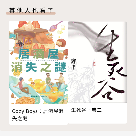
參考書目
其他人也看了
參考篇目
擺盪於孤獨與幻滅之間
註釋
參考書／篇目
旅行中的書寫
註釋
參考書目
記憶的舌頭
註釋
參考書目
版權頁
封底
生死谷．卷二
Cozy Boys：居酒屋消
失之謎