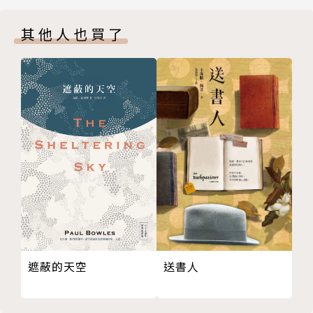
參考書目
位》。
其他人也買了
帝國餘暉裡的拾荒者
註釋
參考書目
民間的集體記憶
註釋
參考書目
卷二
詩的煉丹術
註釋
參考書目
無盡的搜尋
註釋
送書人
遮蔽的天空
參考書目
分裂的敘事主體
註釋