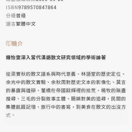
ISBN
9789570847864
分級
普級
語言
繁體中文
簡介
鍾怡雯深入當代漢語散文研究領域的學術論著
從梁實秋的散文譜系與時代意義、林語堂的歷史定位、
余光中的散文實驗、余秋雨對歷史文本的影像化、莫言
的暴露與雄辯、董橋在帝國餘輝裡的拾荒、楊牧的無盡
搜尋、三毛的分裂敘事主體、簡媜對美的追尋，民間的
集體飢餓記憶、旅行中的書寫，到美食在散文的出沒方
式。
鍾怡雯在《雄辯風景：當代散文論Ⅰ》一書裡，論述範