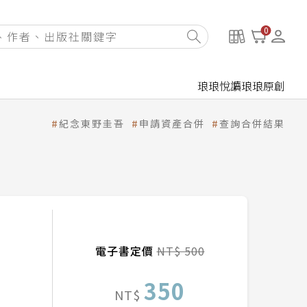
0
琅琅悅讀
琅琅原創
紀念東野圭吾
申請資產合併
查詢合併結果
電子書定價
NT$ 500
350
NT$