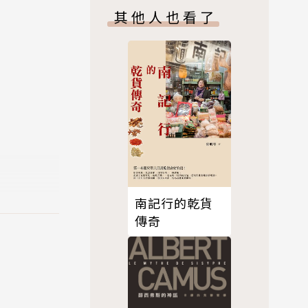
其他人也看了
、軍事家、
一九五三年
Crisi
Speaking
南記行的乾貨
傳奇
與次文化。