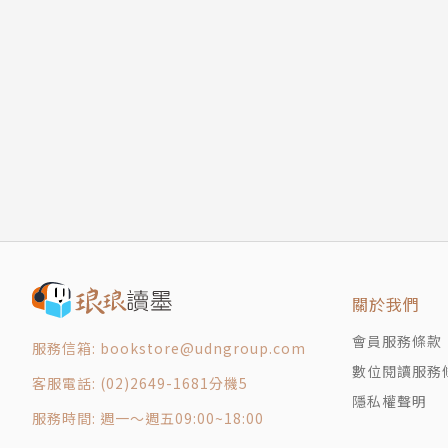
第十四章 在天空之中
譯作賜教與工作邀約請洽：alpha20090217@gma
第十五章 競選回憶
第十六章 英愛條約
第十七章 代議政府與經濟問題
第十八章 我們是否應該集體自殺？
第十九章 現代生活中的群體效應
第二十章 今後五十年
第二十一章 摩西：一個民族的領導者
第二十二章 論嗜好
第二十三章 繪畫做為一種消遣
關於我們
會員服務條款
服務信箱: bookstore@udngroup.com
數位閱讀服務
客服電話: (02)2649-1681分機5
隱私權聲明
服務時間: 週一～週五09:00~18:00