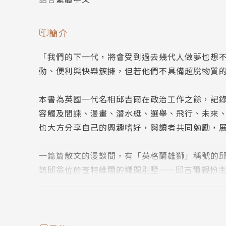
簡介
「我們的下一代，將會受到過去幾代人做夢也想
動、便利與快樂簇擁，但若他們不具備超脫物質
本書為英國一代名相邱吉爾在政治工作之餘，記
容觸及間諜、漫畫、潛水艇、選舉、飛行、未來
也大方分享自己的興趣嗜好，與讀者共同勉勵，
一篇篇散文的漫談間，有「英格蘭雄獅」稱號的
訪邱翁位於查特維爾的鄉間別墅——邱吉爾親扮
作者簡介