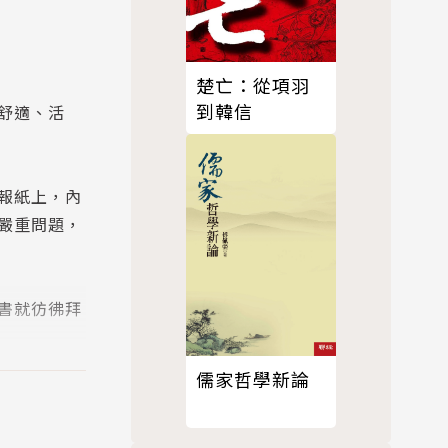
楚亡：從項羽
到韓信
舒適、活
報紙上，內
嚴重問題，
書就彷彿拜
儒家哲學新論