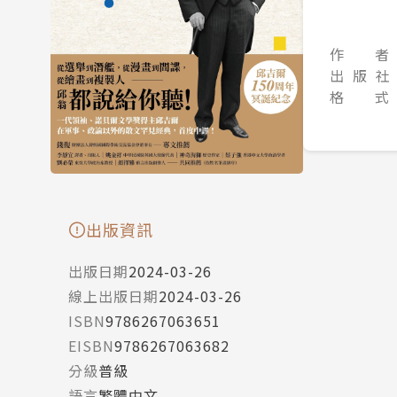
作 者
出 版 社
格 式
出版資訊
出版日期
2024-03-26
線上出版日期
2024-03-26
ISBN
9786267063651
EISBN
9786267063682
分級
普級
語言
繁體中文