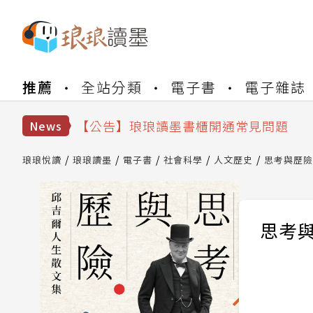
【公告】琅琅書店服務升級重要說明及
推薦
全站分類
電子書
電子雜誌
【公告】因 Readmoo 讀墨系統維護
【公告】琅琅讀墨數位閱讀資產合併與
【公告】琅琅讀墨書櫃開通常見問題
News
【公告】琅琅讀墨 3 分鐘完成書櫃開通
【公告】琅琅書店服務升級重要說明及
琅琅悅讀
琅琅讀墨
電子書
社會科學
人文歷史
思考與歷險
【公告】因 Readmoo 讀墨系統維護
思考