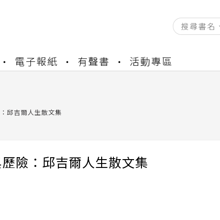
資產合併結果查詢
電子報紙
有聲書
活動專區
中，本站同步暫停部分閱讀服務
書櫃開通申請
與資產合併申請圖文教學
資產合併結果查詢
：邱吉爾人生散文集
中，本站同步暫停部分閱讀服務
與歷險：邱吉爾人生散文集