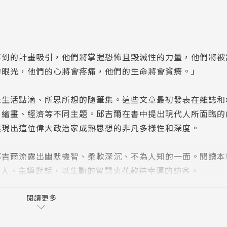
不到的計畫吸引，他們將掌握恐怖且毀滅性的力量，他們將被
的眼光，他們的心將會疼痛，他們的生命將會貧瘠。」
錄生活點滴、所思所想的隨筆集。這些文章最初發表在雜誌和
、繪畫、經濟等不同主題。邱吉爾在書中提出現代人所面臨的
展現出這位偉大政治家成熟思想的非凡多樣性和深度。
邱吉爾流露出幽默機智、柔軟深沉、不為人知的一面。閱讀本
主人、主導對話，以生動的智慧火花款待幸運的訪客。
閱讀更多