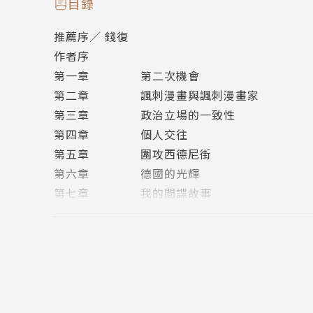
溫斯頓．邱吉爾（Winston Churchill，1874—1
目錄
推薦序／ 錢復
英國一代名相，二十世紀最重要政治領袖之一，
作者序
演說家、史學家、作家和畫家的多重身分。對英
第一章 第二次機會
獲諾貝爾文學獎。
第二章 諷刺漫畫與諷刺漫畫家
第三章 政治立場的一致性
二〇〇二年，在 BBC 舉行的「最偉大的一百名英國
第四章 個人交往
s）、《第二次世界大戰回憶錄》（The Second World
第五章 圍攻西德尼街
Peoples）、《我的早年生活》（My Early Li
第六章 德國的光輝
第七章 我的間諜故事
第八章 和擲彈兵相處的日子
譯者簡介
第九章 「塞子街」
第十章 Ｕ型艇之戰
林芸懋
第十一章 多佛阻攔網
第十二章 魯登道夫：孤注一擲
成功大學中國文學系雙主修外國語文學系畢業，
第十三章 和克里蒙梭共度的一天