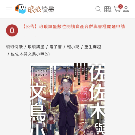
【公告】因 Readmoo 讀墨系統維護中，本站同步暫
0
停部分閱讀服務
【公告】琅琅讀墨數位閱讀資產合併與書櫃開通申請
【公告】琅琅讀墨書櫃開通常見問題
【公告】琅琅讀墨 3 分鐘完成書櫃開通與資產合併申
請圖文教學
琅琅悅讀
琅琅讀墨
電子書
輕小說
重生穿越
【公告】琅琅書店服務升級重要說明及資產合併結果
佐佐木與文鳥小嗶(5)
查詢
【公告】因 Readmoo 讀墨系統維護中，本站同步暫
停部分閱讀服務