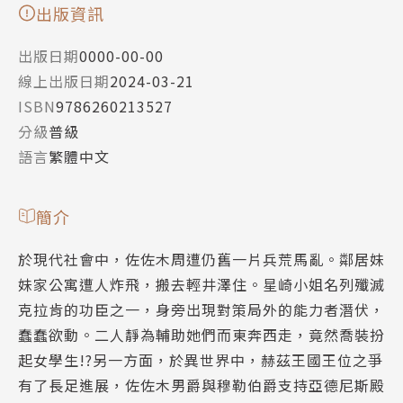
出版資訊
出版日期
0000-00-00
線上出版日期
2024-03-21
ISBN
9786260213527
分級
普級
語言
繁體中文
簡介
於現代社會中，佐佐木周遭仍舊一片兵荒馬亂。鄰居妹
妹家公寓遭人炸飛，搬去輕井澤住。星崎小姐名列殲滅
克拉肯的功臣之一，身旁出現對策局外的能力者潛伏，
蠢蠢欲動。二人靜為輔助她們而東奔西走，竟然喬裝扮
起女學生!?另一方面，於異世界中，赫茲王國王位之爭
有了長足進展，佐佐木男爵與穆勒伯爵支持亞德尼斯殿