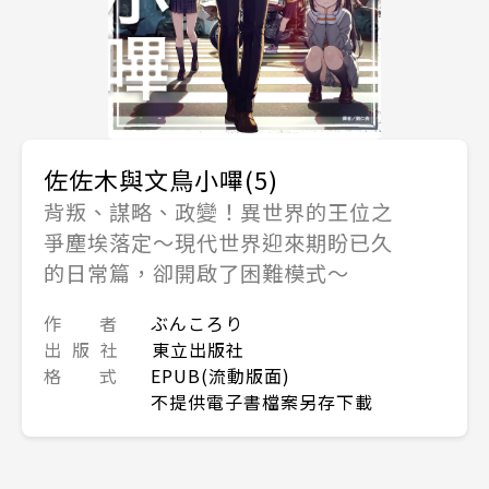
佐佐木與文鳥小嗶(5)
背叛、謀略、政變！異世界的王位之
爭塵埃落定～現代世界迎來期盼已久
的日常篇，卻開啟了困難模式～
作 者
ぶんころり
出 版 社
東立出版社
格 式
EPUB(流動版面)
不提供電子書檔案另存下載