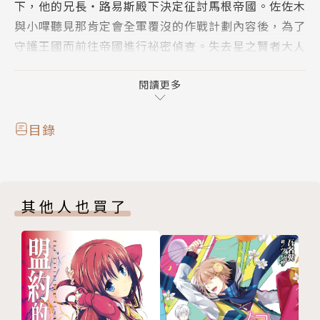
下，他的兄長‧路易斯殿下決定征討馬根帝國。佐佐木
與小嗶聽見那肯定會全軍覆沒的作戰計劃內容後，為了
守護王國而前往帝國進行祕密偵查。失去星之賢者大人
後國力日漸衰敗的赫茲王國，未來又該何去何從？於第
五集中，赫茲王國兩位王子的王位之爭將迎來最終大結
閱讀更多
局！佐佐木是否能拯救星之賢者大人憂國憂民的心意
呢？
目錄
其他人也買了