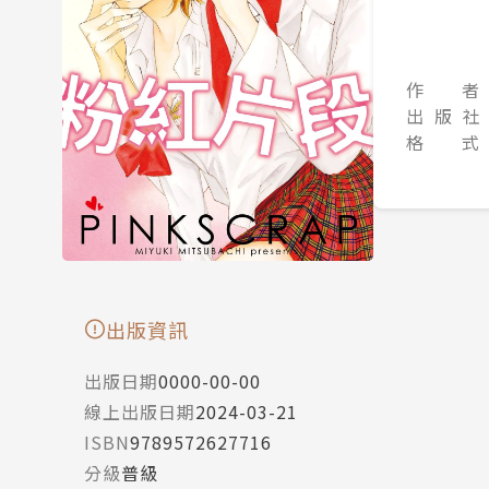
作 者
出 版 社
格 式
出版資訊
出版日期
0000-00-00
線上出版日期
2024-03-21
ISBN
9789572627716
分級
普級