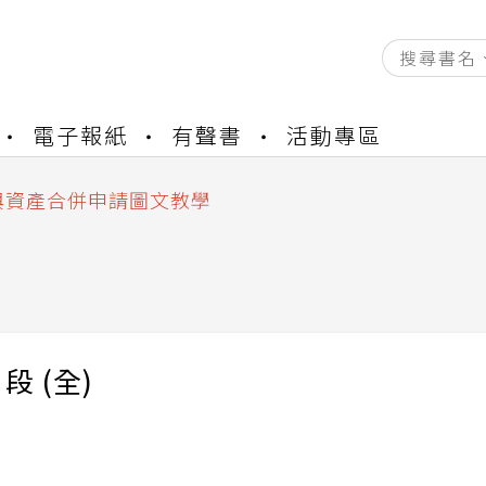
資產合併結果查詢
電子報紙
有聲書
活動專區
書櫃開通申請
與資產合併申請圖文教學
資產合併結果查詢
書櫃開通申請
段 (全)