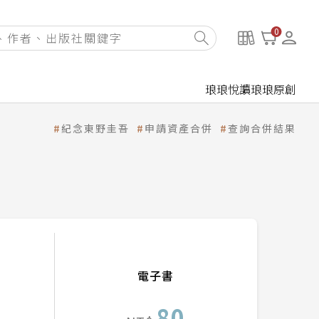
0
琅琅悅讀
琅琅原創
紀念東野圭吾
申請資產合併
查詢合併結果
電子書
80