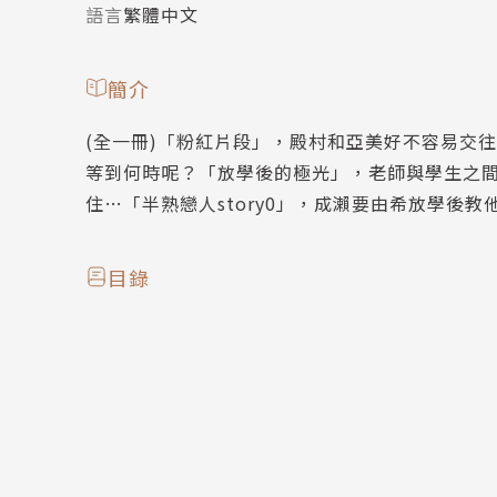
語言
繁體中文
簡介
(全一冊)「粉紅片段」，殿村和亞美好不容易交
等到何時呢？「放學後的極光」，老師與學生之
住…「半熟戀人story0」，成瀨要由希放學後
目錄