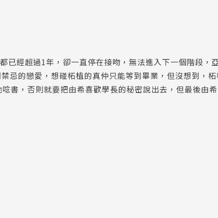
往都已經超過1年，卻一直停在接吻，無法進入下一個階段，
間禁忌的戀愛，想碰柘植的真仲只能等到畢業，但沒想到，柘
教他唸書，否則就要把由希喜歡學長的秘密說出去，但最後由