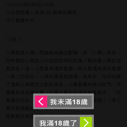
ISBN
9786260211646
分級
限制級，未滿 18 歲請勿購買
語言
繁體中文
簡介
人類是與人類，而貓是與貓交配喔。對『小栗』來說，
他有個從小就在心中認定的特別對象。那就是小栗的溫
柔飼主，渚。小栗身為渚的愛貓，所以對渚來說也是獨
一無二的存在－－原本應該是這樣，但某天，他卻目睹
了渚與人類男友交配的場景。小栗震驚地衝出家門，然
後遇見流浪貓千壽，結果千壽突然追求他並表示：「我
會讓你忘記」。甚至還向他預約了奇怪的事情：「等小
栗的發情期來臨，我們就交配」…？
這隻貓究竟是什麼來歷？