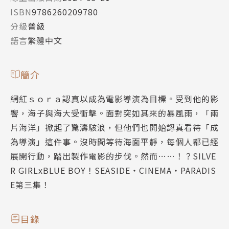
ISBN
9786260209780
分級
普級
語言
繁體中文
簡介
網紅ｓｏｒａ認真以成為電影導演為目標。受到他的影
響，海子與海大受衝擊。面對突如其來的暴風雨，「兩
片海洋」掀起了驚濤駭浪，但他們也開始認真看待「成
為導演」這件事。沒時間等待海面平靜，每個人都已經
展開行動，踏出製作電影的步伐。然而……！？SILVE
R GIRLxBLUE BOY！SEASIDE・CINEMA・PARADIS
E第三集！
目錄