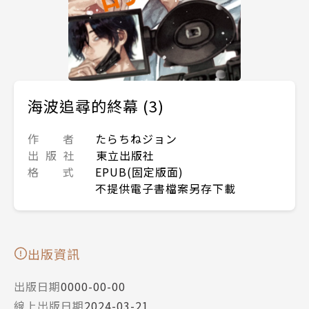
海波追尋的終幕 (3)
作 者
たらちねジョン
出 版 社
東立出版社
格 式
EPUB(固定版面)
不提供電子書檔案另存下載
出版資訊
出版日期
0000-00-00
線上出版日期
2024-03-21