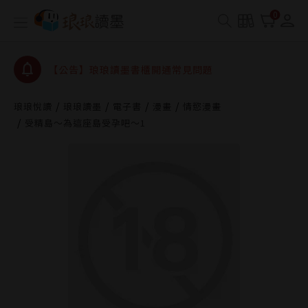
【公告】因 Readmoo 讀墨系統維護中，本站同步暫
0
停部分閱讀服務
【公告】琅琅讀墨數位閱讀資產合併與書櫃開通申請
【公告】琅琅讀墨書櫃開通常見問題
【公告】琅琅讀墨 3 分鐘完成書櫃開通與資產合併申
請圖文教學
琅琅悅讀
琅琅讀墨
電子書
漫畫
情慾漫畫
【公告】琅琅書店服務升級重要說明及資產合併結果
受精島～為這座島受孕吧～1
查詢
【公告】因 Readmoo 讀墨系統維護中，本站同步暫
停部分閱讀服務