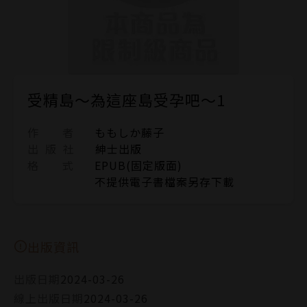
受精島～為這座島受孕吧～1
作 者
ももしか藤子
出 版 社
紳士出版
格 式
EPUB(固定版面)
不提供電子書檔案另存下載
出版資訊
出版日期
2024-03-26
線上出版日期
2024-03-26