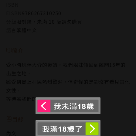
ISBN
EISBN
9786267310250
分級
限制級，未滿 18 歲請勿購買
語言
繁體中文
簡介
受小時玩伴大介的邀請，我們姐妹倆回到離開15年的
出生之地，
雖受到島上村民熱烈歡迎，但奇怪的是卻沒有看見其他
女性，
等待著我們的是……
目錄
內文