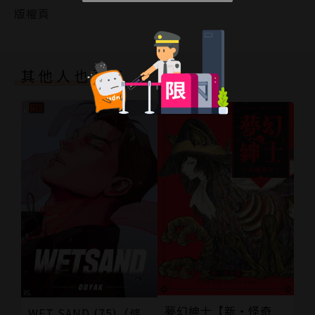
版權頁
其他人也買了
夢幻紳士【新‧怪奇
WET SAND (75)（條