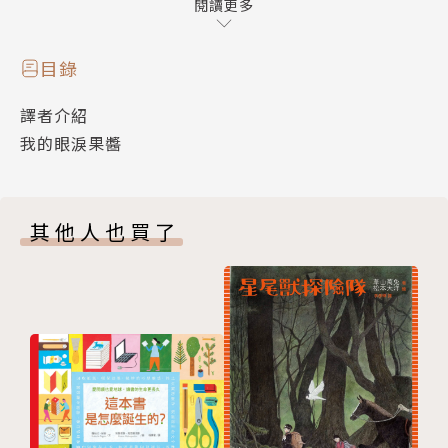
一部忠實陪伴內心所有感受的溫柔之作
閱讀更多
柯倩華（兒童文學評論家）專文導讀
目錄
譯者介紹
=故事簡介=
我的眼淚果醬
大家都走開了，
其他人也買了
而法蘭克孤零零的。
每次都是這樣，每次都是，
回到家，他將大滴大滴的眼淚滴進鍋子裡，
加入四百公克的糖，攪拌均勻，然後煮沸，