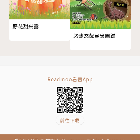
格倫大獎。
2.故事的結局有許多詮釋空間，作者刻意不說明前後發
野花甜米露
生了什麼事，將故事的重點放在主角如何面對自己的情
悠哉悠哉昆蟲圖鑑
緒。留白的情節讓大小讀者都能置入自己的經驗，與主
角的感受共振。
3.如果孤單是一罐果醬，那會是什麼味道？這是一部描
繪內在情感的深刻作品，無論是開心，還是孤單、失
Readmoo看書App
落、委屈的時刻，都在細膩的圖文中，昇華成生命中值
得經歷的一部分。
=各界書評=
前往下載
放學後，法蘭克自己走，其他人往另一邊走，看起來他
總是經歷這種情況。直到有一天，法蘭克採取了不同的