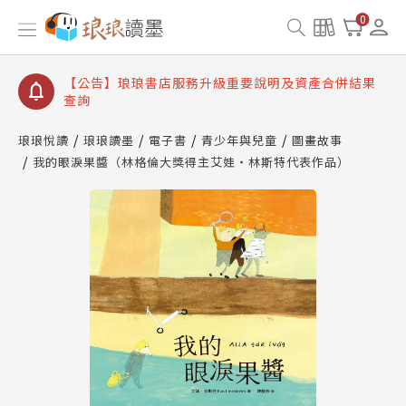
【公告】琅琅讀墨書櫃開通常見問題
0
【公告】琅琅讀墨 3 分鐘完成書櫃開通與資產合併申
請圖文教學
【公告】琅琅書店服務升級重要說明及資產合併結果
查詢
【公告】因 Readmoo 讀墨系統維護中，本站同步暫
停部分閱讀服務
琅琅悅讀
琅琅讀墨
電子書
青少年與兒童
圖畫故事
我的眼淚果醬（林格倫大獎得主艾娃‧林斯特代表作品）