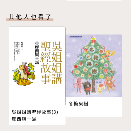
他們對抗言語上的攻擊。所以，我想為他們創造這樣的
空間。」──《舌戰道修練館》作者 金京美
其他人也看了
《舌戰道修練館》系列以帶有奇幻、懸疑色彩的故事，
引導孩子思考溝通的課題。層層反轉的情節，不一味說
教，讓孩子在學校面對言語霸凌、友情之間的情緒勒
索，或是在網路世界遇到惡意批評與負能量的環境時，
能以靈巧的智慧和強韌的心回應。
舌戰金句
■ 如果有想說的話，我就會清楚明確地說出來，我知
道我的聲音也可以很有力量。
冬糖果樹
吳姐姐講聖經故事(3)
■ 如果人是完美的，就不需要說「對不起」和「謝
摩西與十誡
謝」。因為沒有人是完美的，才會有這樣的話，對吧？