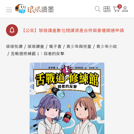
【公告】琅琅書店服務升級重要說明及資產合併結果
0
查詢
【公告】因 Readmoo 讀墨系統維護中，本站同步暫
停部分閱讀服務
【公告】琅琅讀墨數位閱讀資產合併與書櫃開通申請
【公告】琅琅讀墨書櫃開通常見問題
琅琅悅讀
琅琅讀墨
電子書
青少年與兒童
青少年小說
【公告】琅琅讀墨 3 分鐘完成書櫃開通與資產合併申
舌戰道修練館 1：弱者的反擊
請圖文教學
【公告】琅琅書店服務升級重要說明及資產合併結果
查詢
【公告】因 Readmoo 讀墨系統維護中，本站同步暫
停部分閱讀服務