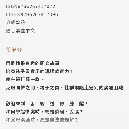
ISBN
9786267417072
EISBN
9786267417096
分級
普級
語言
繁體中文
簡介
用最精采有趣的圖文故事，
培養孩子最實用的溝通軟實力！
像升級打怪一樣，
克服同儕之間、親子之間、社群網路上遇到的溝通困難
歡迎來到 舌 戰 道 修 練 館！
和同學起衝突時，總是委屈、妥協？
和父母溝通時，總是無法被理解？