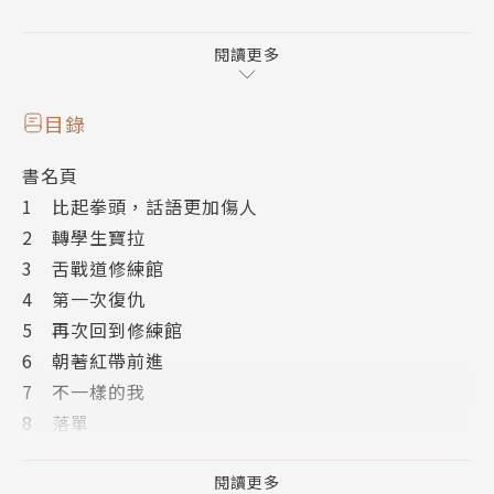
開始修練舌戰道，
找回話語的力量！
閱讀更多
★韓國YES24網路書店10顆星好評推薦
目錄
★收錄專家導讀、趣味閱讀延伸活動
書名頁
1 比起拳頭，話語更加傷人
這是一棟奇怪的建築，每層樓是不同顏色，
2 轉學生寶拉
像一塊巨大的彩虹蛋糕。
3 舌戰道修練館
頂樓插著彩色的氣球，上面寫著──
4 第一次復仇
舌 戰 道 修 練 館
5 再次回到修練館
在這裡，你能修練強大的說話戰術。
6 朝著紅帶前進
但修練的代價是，
7 不一樣的我
交出你的聲音。
8 落單
9 和解的眼淚
* * * * * * * * *
10 寶拉的真面目
閱讀更多