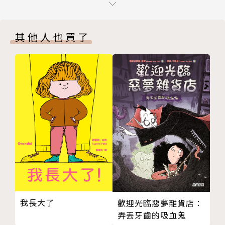
11 聲音再次回來
娜允的好朋友世雅，對娜允說話總是粗魯無禮，娜允在
12 寶拉的後記
她面前總是唯唯諾諾。每次在被言語傷害後，娜允會懊
其他人也買了
導讀 唯有發自內心，才能深入人心
惱自己為什麼當時說不出漂亮的話來反擊回去，但後來
閱讀延伸活動
又會為了維繫友情而不斷妥協、忍讓。直到有一天，她
作者、繪者及譯者簡介
來到「舌戰道修練館」。
版權頁
娜允開始舌戰道的修練之路，隨著段位一階一階突破，
她在學校的日子也不再一樣，世雅和其他同學也都發現
──娜允變了。
強勢起來的她，卻終於意識到自己付出的，到底是什麼
代價。就在娜允即將挑戰黑帶段位之際，竟得知修練館
館長的真實身分，而舌戰道的終極意義也意外揭曉……
我長大了
歡迎光臨惡夢雜貨店：
「孩子們在很多地方都有機會得到身體的鍛鍊，學習保
弄丟牙齒的吸血鬼
護自己，但卻很少有地方能鍛鍊他們心靈的肌肉，幫助