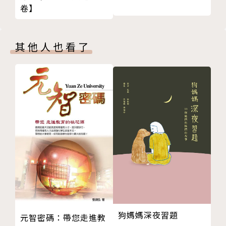
卷】
北約東擴有歷史軌跡可循？
除了對抗，美中俄別無其他選項？
台灣如何扮演全球通往冷和平的最關鍵角色？
其他人也看了
中國是空有餓龍的野心，事實上只具紙老虎的內
裡？
決定人類未來，台灣加強軍事防禦是必要作為？
無論中國如何再三保證，周邊地緣國家都必須積極
禁止共軍擴大模糊邊界？
★★★＿＿全人類付出慘痛代價的預兆來了！情勢
比第一次冷戰還危險！
一九九○年，第一次冷戰結束。柏林圍牆倒塌，華
沙公約組織土崩瓦解；繼俄羅斯之後，中國年輕群眾也
開始發出民主的呼聲。冷戰後的歲月是充滿希望與可能
狗媽媽深夜習題
元智密碼：帶您走進教
性的時期，它預示著國家間有機會一起創造合作機制，