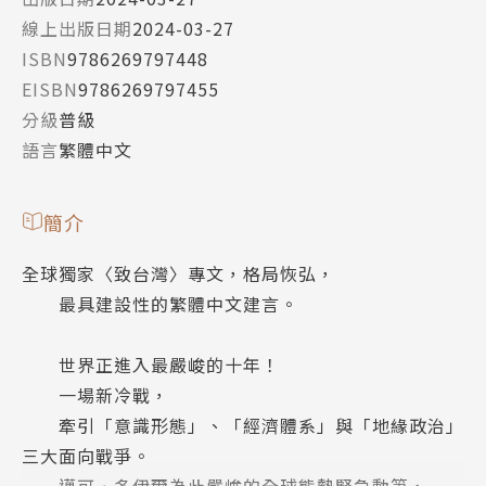
線上出版日期
2024-03-27
ISBN
9786269797448
EISBN
9786269797455
分級
普級
語言
繁體中文
簡介
全球獨家〈致台灣〉專文，格局恢弘，
最具建設性的繁體中文建言。
世界正進入最嚴峻的十年！
一場新冷戰，
牽引「意識形態」、「經濟體系」與「地緣政治」
三大面向戰爭。
邁可．多伊爾為此嚴峻的全球態勢緊急動筆，