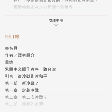
細緻檢驗正在走向極端化的世界，
權威詳解戰爭與和平的四大象限──
熱戰、冷戰、冷和平、暖和平。
閱讀更多
無畏鷹派主戰浪潮與熊貓派一廂情願思維，
透徹國際情勢，寫成全球領袖爭相閱讀的權威巨
目錄
作！
書名頁
美國與台灣知名大學，指定必讀！
作者／譯者簡介
完整圖表呈現，無一遺漏！
目錄
繁體中文版作者序 致台灣
右轉是冷戰，左轉是冷和平，
引言 從冷戰到冷和平
台灣、克里米亞、網路戰、氣候變遷，
第一部 新冷戰？
世界局勢轉捩的四個核心議題，台灣是最關鍵樞
第一章 定義冷戰
紐。
第二章 第二次冷戰？
台灣，正處於衝突的正中央；
第二部 衝突的來源
台灣，也是全球能否出現「冷和平」的關鍵，
第三章 超級強國體系、霸權轉移與多維極化
決定了氣候變遷、經濟繁榮等全球性議題可否取得