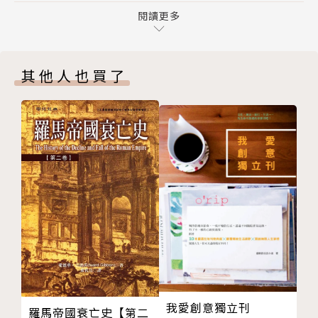
第四章 統合民族主義式獨裁
閱讀更多
實質進展！
第五章 自由資本主義式民主
第三部 遙遠的鏡像：一九二○到一九三○年代的義大
冷戰是一場沒有「熱」武裝敵對行動的戰爭，
其他人也買了
利、日本和美國
目的在於摧毀對方的政治獨立或領土完整。
第六章 義大利法西斯主義與美國政治
今日，人類需要的是「冷和平」，
第七章 日本軍國主義與美國政策
以共同生存與全球繁榮為名，
第四部 冷和平
擱置顛覆性和戲劇性的極端態度。
第八章 未來情境
第九章 通向冷和平的四座橋梁
★★★＿＿世界正醞釀著這些疑問
後記與致謝
註釋
抖音竟是中國對美國發動新冷戰的手法？
版權頁
各國彼此陰險網路摧毀，將演變成「21世紀的核
子戰爭」？
網路戰可否借鏡《禁止核擴散條約》的成功經驗來
避免？
我愛創意獨立刊
羅馬帝國衰亡史【第二
北約真的正在東擴？