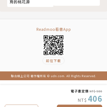
育的桃花源
讓意識形態衝突結束，成為自由、和平、穩定國際秩序
的開端。
但世界並未把握此一契機，西方陣營未給予俄羅斯
Readmoo看書App
平起平坐、參與國際事務的機會，終於把俄羅斯逼向極
端偏鋒，致使普丁走上與義大利墨索里尼類似的道路。
俄羅斯和中國，都懷抱著帝國瓦解的恥辱感，這也給了
習近平有了操作民族主義、以戰狼姿態崛起的機會。
前往下載
時至今日，樂觀的日子似乎愈來愈遙遠，俄羅斯入
侵烏克蘭就是全人類付出慘痛代價的徵兆。如今，我們
聯合線上公司 著作權所有 © udn.com. All Rights Reserved.
再次面臨著新冷戰的毀滅性幽靈，而這次冷戰圍繞著俄
羅斯、美國和中國三邊打轉，並因網絡戰爭和更陰險的
電子書定價
NT$ 580
新武器，而比第一次冷戰還更危險。
406
NT$
★★★＿＿為什麼「冷和平」有機會？