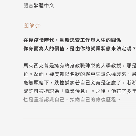
語言
繁體中文
簡介
在後疫情時代，重新思索工作與人生的關係
你身而為人的價值，是由你的就業狀態來決定嗎
馬萊西克曾是擁有終身教職殊榮的大學教授，那
位。然而，幾度難以名狀的嚴重失調危機襲來，
毫無頭緒下，跌撞摸索著自己究竟是怎麼了，漸
或許可被指認為「職業倦怠」。之後，他花了多
也是重新認識自己、接納自己的修復歷程。
馬萊西克體察出職業倦怠不僅僅是工作者的個人
去五十年來，社會如何建構出職業倦怠文化。馬
溯職業倦怠這種現代現象的歷史前身，包括怠惰