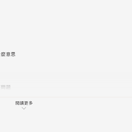
面貌。他將職業倦怠的經驗定義為，工作者努力站在一對倒向
子，一支是工作的現實，另一支則是對工作的理想。他深入分
種全新的文化，讓工作不再獨占人類生命意義的核心。馬萊西
教宗、踐行另類生活的《湖濱散記》作者梭羅，以及對「幸福
什麼意思
訪本篤會修道院，透過一同作息、近身觀察，歸納出修院社群
呈現了數種在主流文化邊緣另闢蹊徑的實踐範例，像是看重所
嗜好追尋身分和意義的人，還有在自我接納、儀式及社群中找
麼問題
橫掃全球，幾乎改變了所有人的工作，雖然疫情造成許多生命
閱讀更多
在我們生活和文化中的位置。但願本書能幫助我們的文化認清
賦予目的。是我們讓工作有尊嚴、是我們塑造工作的品質、是