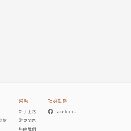
多年，也當過壽司師傅和停車場服務員。現為自由撰稿人，文
和》（The New Republic）、《大西洋》（The Atlant
《公益》（Commonweal）等媒體刊物。作品曾由《最佳美國散文
Best American Food Writing）認定為值得注目的散文
著作《終結職業倦怠》（The End of Burnout）翻譯十國
度好書。
社主編，現為自由譯者，譯有《秩序之上》、《處方箋》、《
幫助
社群動態
力量》，並合譯《人行道》、《生存的十二條法則》等書。
新手上路
facebook
條款
常見問題
聯絡我們