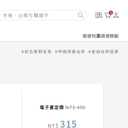
0
琅琅悅讀
琅琅原創
紀念東野圭吾
申請資產合併
查詢合併結果
電子書定價
NT$ 450
315
NT$