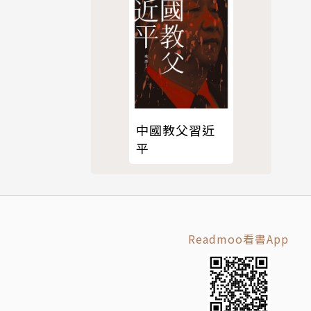
章發表於
ic）、《華
集》（Bes
，並獲得手推
中國教父習近
語言，獲Ama
平
親愛的人
Readmoo看書App