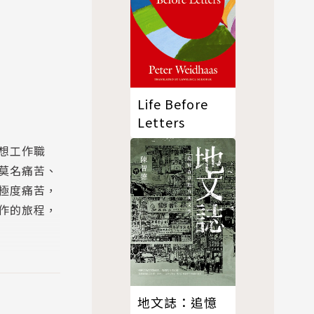
Life Before
Letters
想工作職
莫名痛苦、
極度痛苦，
作的旅程，
力於探討過
點。接著回
地文誌：追憶
，指出以