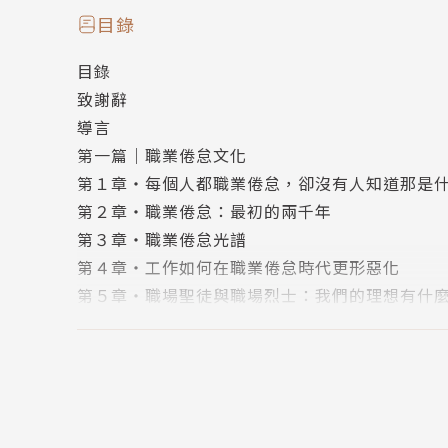
「光譜」而非「狀態」，來捕捉職業倦怠的多元
目錄
高蹺上，拼命延展自己來拉住兩支彼此分離的桿
目錄
各別帶出的議題省思。
致謝辭
導言
《終結職業倦怠》第二部分轉為考察如何開創一
第一篇｜職業倦怠文化
幾位異於主流的思想嚮導，包括關心勞動課題的
第１章・每個人都職業倦怠，卻沒有人知道那是
基進想像的馬克思派女性主義者。接著他實際走
第２章・職業倦怠：最初的兩千年
生活的排序取捨所帶來的深刻啟發。最後生動地
第３章・職業倦怠光譜
都保有完整人性的非營利組織、在工作外用興趣
第４章・工作如何在職業倦怠時代更形惡化
心障礙藝術家。
第５章・職場聖徒與職場烈士：我們的理想有什
第二篇｜反主流文化
馬萊西克撰寫《終結職業倦怠》期間，新冠肺炎
第６章・我們可以兼得：優質生活的新願景
失，卻也給了我們難得的機會，可重新安排工作
第７章・本篤會士如何制服工作的惡魔
工作不會給人尊嚴、不會形塑品格、不會為人生
第８章・反抗職業倦怠的各種經驗
作在人類生活中的目的。
結語・後疫情世界中可有可無的工作