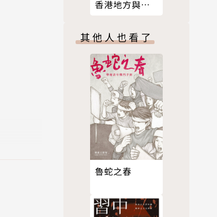
香港地方與文
不同方向的
學
析兩支桿子
其他人也看了
克首先引介
生活」做出
對於工作與
有工作夥伴
到尊嚴的身
和社群的損
魯蛇之春
這件事——
我們賦予工