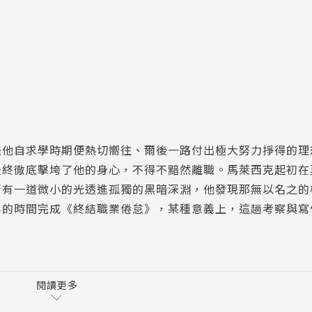
？
是他自求學時期便熱切嚮往、爾後一路付出極大努力掙得的理
最終徹底擊垮了他的身心，不得不黯然離職。馬萊西克起初在
漸有一道微小的光透進孤獨的黑暗深淵，他發現那無以名之的
年的時間完成《終結職業倦怠》，某種意義上，這趟考察與寫
問題，更涉及社會的整體文化。《終結職業倦怠》第一部分致
萊西克由觀察當代的公共輿論出發，呈顯出當前五花八門的論
閱讀更多
、憂鬱症及神經衰弱症的歷史軌跡。然後借重相關的研究積累