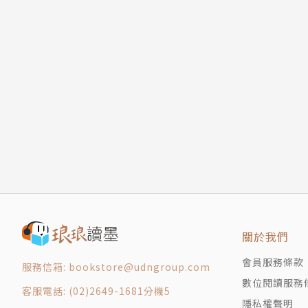
註釋
【作者簡介】
索引
喬納森．馬萊西克（Jonathan Malesic）
版權頁
美國維吉尼亞大學宗教學博士，曾在大學任教十
《紐約時報》（The New York Times）、《新共
盛頓郵報》（The Washington Post）、
t American Essays）和《最佳美國飲食書寫》（
車獎（Pushcart Prize）文選的特別表彰。最新
zon和Next Big Idea Club評選為二○二二年
【譯者簡介】
劉思潔
臺灣大學外文研究所碩士，曾任大專教師及出版
關於我們
生》、《心靈的傷，身體會記住》、《原諒就是
會員服務條款
服務信箱: bookstore@udngroup.com
數位閱讀服務
客服電話: (02)2649-1681分機5
隱私權聲明