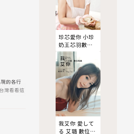
珍芯愛你 小珍
奶王芯羽數位
寫真（含影
音）
出現的各行
台灣看看這
我艾你 愛して
る 艾璐 數位寫