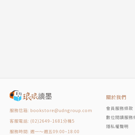
2013輕艇激流標竿個人亞洲第三
劉鴻敏、劉鴻杰
身高：190
體重：85
生日：1993/11/10
我們是來自花蓮的阿美族原住民，目前就讀台灣
務處送資料，就被教練看上，那時候也沒想什麼
樂這方面也很有興趣，我們自己本身也很喜歡唱
關於我們
係，從小就懷抱著一個明星夢的我們，一定會把
的支持。
會員服務條款
服務信箱: bookstore@udngroup.com
數位閱讀服務
客服電話: (02)2649-1681分機5
重要經歷：
隱私權聲明
服務時間: 週一～週五09:00~18:00
2015被媒體封為台灣排球始上最強雙胞胎、電眼