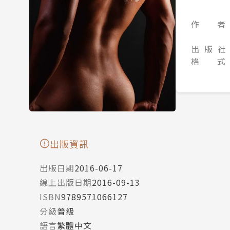
作 者
出 版 社
格 式
出版資訊
出版日期
2016-06-17
線上出版日期
2016-09-13
ISBN
9789571066127
分級
普級
語言
繁體中文