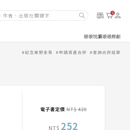
0
琅琅悅讀
琅琅原創
紀念東野圭吾
申請資產合併
查詢合併結果
電子書定價
NT$ 420
252
NT$