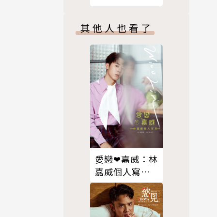
真
其他人也看了
，只為了自
拔賽中奪得
栽培往演藝圈
家能夠支持
愛戀❤嘉威：林
嘉威個人寫真
Wico Lin
Photobook