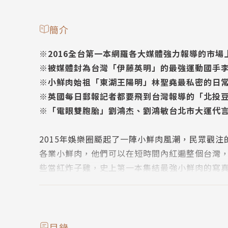
簡介
※2016全台第一本網羅各大媒體強力報導的市
※被媒體封為台灣「伊藤英明」的最強運動國手
※小鮮肉始祖「東湖王陽明」林聖堯最私密的日
※英國每日郵報記者都要飛到台灣報導的「北投
※「電眼雙胞胎」劉鴻杰、劉鴻敏台北市大運代
2015年娛樂圈颳起了一陣小鮮肉風潮，民眾觀
各業小鮮肉，他們可以在短時間內紅遍整個台灣
些當紅炸子雞，史上第一本集結最強小鮮肉的寫
作者簡介
李漢城
目錄