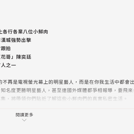
場上各行各業八位小鮮肉
李漢城強勢出擊
常跟拍
豆花哥」陳奕廷
言人之一
注的不再是電視螢光幕上的明星藝人，而是在你我生活中都會
，知名度更勝明星藝人，甚至連國外媒體都爭相報導，要飛來
真集，將帶領你們貼近了解這些小鮮肉們的真實私密生活。
閱讀更多