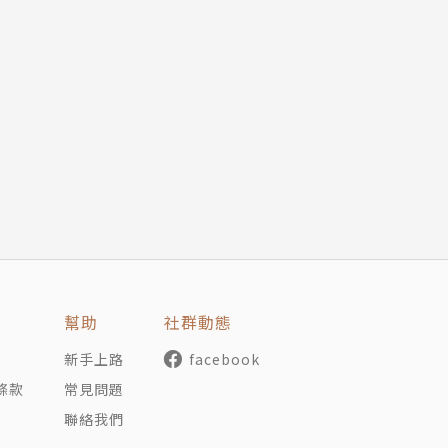
師大運動競技系四年級，專長是排球，記得剛接觸排球是因為
就加入了排球校隊，就開啟了我們的排球人生。除了運動以外
歌，只要一有空都會跑去唱歌，這也算是我們的休閒活動，也
幫助
社群動態
握這個機會，努力地從中學習，也會好好的表現自己，來答謝
新手上路
facebook
條款
常見問題
聯絡我們
雙雄