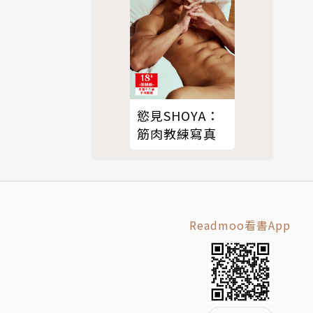
慾見SHOYA：
筋肉教練寫真
小時候去教
，我們對音
因為這個關
Readmoo看書App
大家對我們