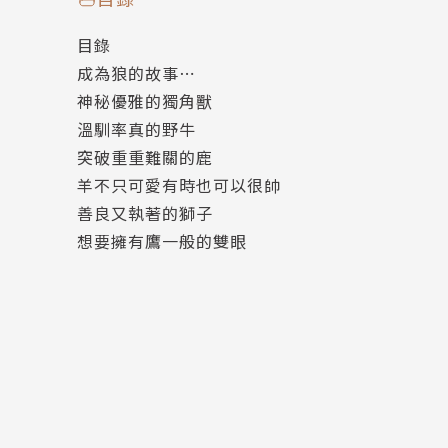
目錄
身高：184
成為狼的故事⋯
體重：82
神秘優雅的獨角獸
生日：1988/09/20
溫馴率真的野牛
突破重重難關的鹿
本人姓李名漢城，不過我不是韓國人，而是道道
羊不只可愛有時也可以很帥
己的興趣，在不斷的堅持與努力下，目前仍然為中
善良又執著的獅子
冠軍，還好平時的自我要求訓練夠扎實，不知不覺
想要擁有鷹一般的雙眼
發展。 雖然之前也斷斷續續參與過內衣褲代言與
與喜愛。
重要經歷：
2016輕艇激流標竿排名全國第一
2015 GQ國際時尚雜誌 G SHOCK手錶拍攝 手
2014被媒體封為台灣伊藤英明
2014奇摩影音獨家專訪