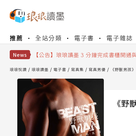
【公告】琅琅書店服務升級重要說明及
推薦
全站分類
電子書
電子雜誌
【公告】琅琅讀墨數位閱讀資產合併與
【公告】琅琅讀墨書櫃開通常見問題
【公告】琅琅讀墨 3 分鐘完成書櫃開通
News
【公告】琅琅書店服務升級重要說明及
【公告】琅琅讀墨數位閱讀資產合併與
琅琅悅讀
琅琅讀墨
電子書
寫真集
寫真男優
《野獸男孩》
《野