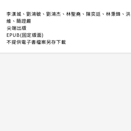
李漢城、劉鴻敏、劉鴻杰、林聖堯、陳奕廷、林秉鋒、洪
維、簡證嚴
尖端出版
EPUB(固定版面)
不提供電子書檔案另存下載