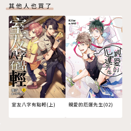
其他人也買了
【第十五章】
ボールペンでイラストを制作しています。
【第十六章】
使用原子筆繪圖中。
【第十七章】
【第十八章】
【第十九章】
【第二十章】
【終曲】
室友八字有點輕(上)
親愛的厄運先生(02)