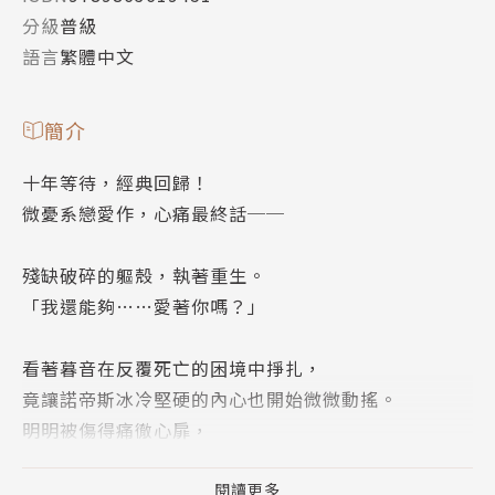
分級
普級
語言
繁體中文
簡介
十年等待，經典回歸！
微憂系戀愛作，心痛最終話──
殘缺破碎的軀殼，執著重生。
「我還能夠……愛著你嗎？」
看著暮音在反覆死亡的困境中掙扎，
竟讓諾帝斯冰冷堅硬的內心也開始微微動搖。
明明被傷得痛徹心扉，
暮音卻依舊渴望著愛，渴望著那些遙不可及的、關於幸
福的幻想。
閱讀更多