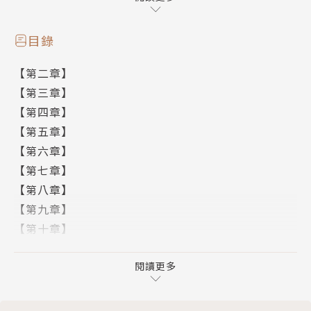
──勝利者得到一切，失敗者失去所有。
呢喃般的話語如同詛咒，殘忍地束縛著所有人的命運。
目錄
最終，暮音回到了一切開始的地方，
【第二章】
既然她已經做出選擇，那就，不能後悔……
【第三章】
作者簡介
【第四章】
【第五章】
墨竹
【第六章】
【第七章】
余自幼乖僻，熱衷詩文，偏愛戲曲，生長於震澤之畔，
【第八章】
閒好飲茶聞酒。
【第九章】
最喜文字，錄記異想遐思。
【第十章】
【第十一章】
繪者簡介
【第十二章】
閱讀更多
【第十三章】
瀬川あをじ
【第十四章】