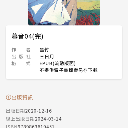
暮音04(完)
作 者
墨竹
出 版 社
三日月
格 式
EPUB(流動版面)
不提供電子書檔案另存下載
出版資訊
出版日期
2020-12-16
線上出版日期
2024-03-14
ISBN
9789863619451