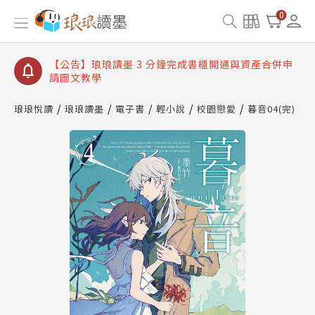
【公告】琅琅讀墨數位閱讀資產合併與書櫃開通申請
0
【公告】琅琅讀墨書櫃開通常見問題
【公告】琅琅讀墨 3 分鐘完成書櫃開通與資產合併申
請圖文教學
【公告】琅琅書店服務升級重要說明及資產合併結果
查詢
琅琅悅讀
琅琅讀墨
電子書
輕小說
校園戀愛
暮音04(完)
【公告】因 Readmoo 讀墨系統維護中，本站同步暫
停部分閱讀服務