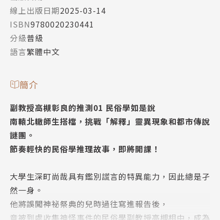
線上出版日期
2025-03-14
ISBN
9780020230441
分級
普級
語言
繁體中文
簡介
副教授高槻彰良的推測01 民俗學如是說
南轅北轍師生搭檔，挑戰「解釋」靈異現象和都市傳說
謎團。
節奏輕快的民俗學推理故事，即將開課！
大學生深町尚哉具有鑑別謊言的特異能力，因此總是孑
然一身。
他將誤闖神祕祭典的兒時過往寫進報告後，
竟被到處收集神怪事件的民俗學副教授高槻相中，成為