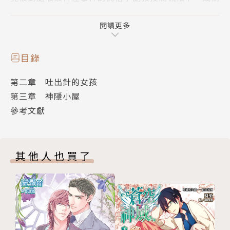
其助手。
而開心調查著鬧鬼凶宅和詛咒稻草人偶的高槻，
閱讀更多
其實也曾有過一段奇妙經歷──
副教授高槻彰良的推測02 怪異居於縫隙之中
目錄
挑戰全新靈異現象與都市傳說謎團。
第二章 吐出針的女孩
越發讓人移不開視線的民俗學推理故事，第二集登場！
第三章 神隱小屋
參考文獻
愛好收集各種神怪事件的民俗學副教授高槻，
以及能從聲音辨別謊言的助手大學生尚哉。
他們陸續接到小學生錢仙遊戲、攝影棚鬧鬼疑雲，
其他人也買了
等等調查不可思議現象的委託。
沒想到在這關鍵時刻，
尚哉的耳朵卻突然出現異狀?!
另一方面，高槻充滿謎團的過去也逐漸揭曉──
作者簡介