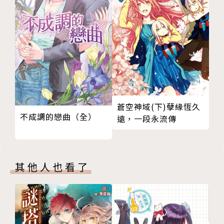
澤村御影
出身並現居於神奈川縣橫濱市的女性作家。2016年以
榮獲第2回角川文庫キャラクター小說大賞「大賞」獎
項的《吸血鬼作家的異搜事件簿》一作出道。該作之後
系列化，為3集作品。
蒼空神域(下)孽緣恆久
譯者簡介
不成調的戀曲（全）
遠，一段永流傳
林孟潔
其他人也看了
畢業於成功大學中文系，曾任出版社編輯，現為專職譯
者。
熱愛可抵歲月漫長，願透過文字探索更多可能。
聯絡信箱：minishe1012@gmail.com