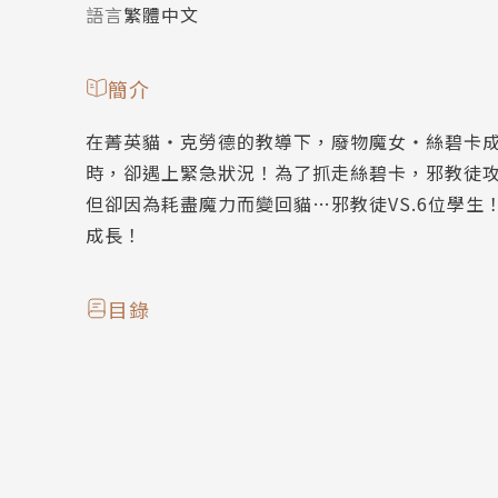
語言
繁體中文
簡介
在菁英貓・克勞德的教導下，廢物魔女・絲碧卡
時，卻遇上緊急狀況！為了抓走絲碧卡，邪教徒
但卻因為耗盡魔力而變回貓…邪教徒VS.6位學
成長！
目錄