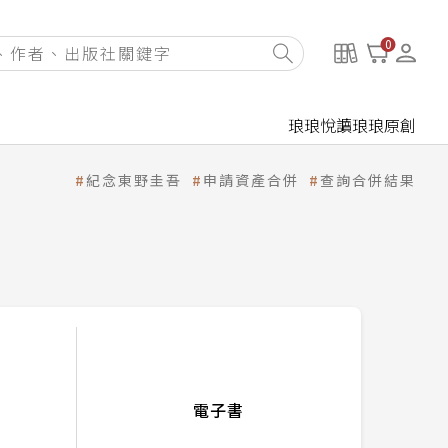
0
琅琅悅讀
琅琅原創
紀念東野圭吾
申請資產合併
查詢合併結果
電子書