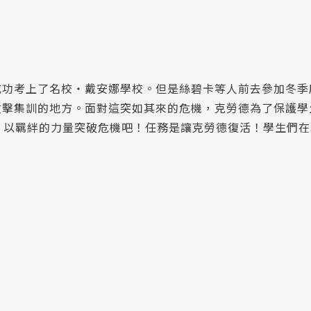
成功考上了名校・戴安娜學校。但是絲碧卡等人前去參加冬季
攻擊集訓的地方。面對這突如其來的危機，克勞德為了保護學
生！以羈絆的力量突破危機吧！任務是讓克勞德復活！學生們