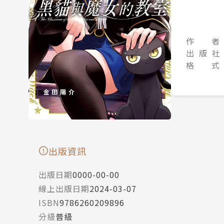
作 者
出 版 社
格 式
出版資訊
出版日期
0000-00-00
線上出版日期
2024-03-07
ISBN
9786260209896
分級
普級