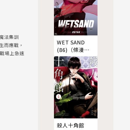
魔法集訓
WET SAND
生而應戰，
(86)（條漫
在戰場上急速
版）
殺人十角館