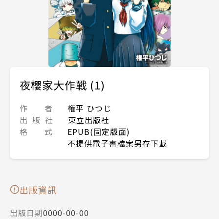
夜櫻家大作戰 (1)
作 者
権平 ひつじ
出 版 社
東立出版社
格 式
EPUB(固定版面)
不提供電子書檔案另存下載
出版資訊
出版日期
0000-00-00