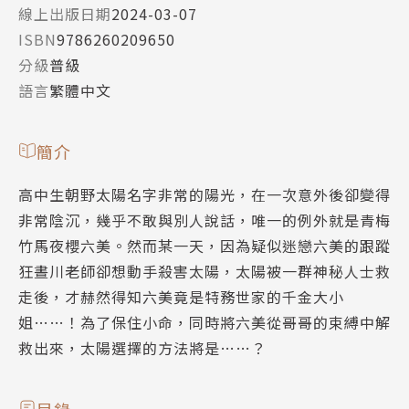
線上出版日期
2024-03-07
ISBN
9786260209650
分級
普級
語言
繁體中文
簡介
高中生朝野太陽名字非常的陽光，在一次意外後卻變得
非常陰沉，幾乎不敢與別人說話，唯一的例外就是青梅
竹馬夜櫻六美。然而某一天，因為疑似迷戀六美的跟蹤
狂晝川老師卻想動手殺害太陽，太陽被一群神秘人士救
走後，才赫然得知六美竟是特務世家的千金大小
姐……！為了保住小命，同時將六美從哥哥的束縛中解
救出來，太陽選擇的方法將是……？
目錄