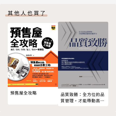
第4節 保障居住權 人人有房住
的人住得安心。
其他人也買了
第5節 打擊炒作 回歸合理房價
第三章 拆掉老屋就算都市更新嗎？──提高住戶的生
●改革房地產相關稅制，增加囤房、炒房稅賦，減輕自
活品質才是都更目的
住者的繳稅壓力，提升房屋市場的公平與效率。
第1節 權益分配 兼顧私人與公眾利益
第2節 多元都更 加速改善都市面貌
●讓買不起房子的民眾至少也租得起房子，保障弱勢族
第3節 程序正義 消弭都更爭議
群的居住權。
第4節 永續環境 傳承歷史文化記憶
第四章 台北城市如何能脫胎換骨？──從生活中培養
●改善生活環境，提升居住品質，讓每個居住在台灣的
都市品味
人都有居住尊嚴。
第1節 展現文化底蘊的獨特樣貌
第2節 有機成長的台北城
居住正義並非遙不可及的夢想，也不該只是政治人物掛
預售屋全攻略
第3節 利用公共空間 說台北的故事
在嘴邊的口號。你我都可以從現在起做出改變，不賭
品質致勝：全方位的品
第4節 全民參與 共同打造未來新城市
質管理，才能帶動高績
房、不拚房、只買好建商的房子、促使政府提供透明化
效的競爭力
第五章 如何提升政府決策品質？──建立政策的專業
的房地產資訊，甚至改善家居環境，凝聚社區向心力，
標準作業流程
讓每個人都以生活在台灣為傲。