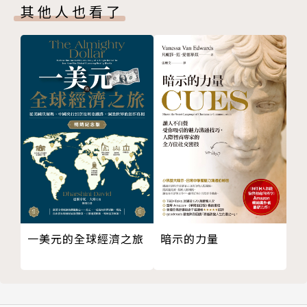
其他人也看了
第1節 拋開政治考量 建立專業機制
第2節 發揮公民社會力量 尋求最大共識
第六章 政黨輪替，政策也要輪替？──居住正義改革
作者介紹
只能繼續前進
張金鶚
第1節 台灣版的居住正義藍圖
第2節 實踐居住正義的九大改革
從事學術研究三十年，橫越建築、都市計劃、公共政
第3節 凝聚目標 逐步落實
策、經濟、財務金融與地政等領域，相關著作近150
後記 好時價（House+）公益平台設立初衷
篇，發表於國內外著名學術期刊。另外，近300篇專論
附錄 任職台北市政府大事誌
發表於主要報章雜誌。以發展台灣住宅及房地產研究為
己任，目前於政大講授「住宅經濟與政策分析」及「房
地產投資與市場分析」等課程。2013~14年受邀擔任
台北市副市長。
一美元的全球經濟之旅
暗示的力量
現職
政治大學地政系特聘教授
政治大學台灣房地產研究中心主任