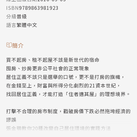
ISBN
9789863981923
分級
普級
語言
繁體中文
簡介
買不起房、租不起屋不該是新世代的宿命
囤房、炒房更非公平社會的正常現象
居住正義不該只是選舉的口號，更不是打房的旗幟，
在金錢至上，財富與所得分化劇烈的21資本世紀，
找回居住正義，才能打造「住者適其屋」的理想境界。
打擊不合理的房市制度，戳破房價下跌必然拖垮經濟的
謬誤
張金鶚教你20種改變自己居住環境的實踐方法
人人都能檢舉黑心業者、督促房市資訊透明化