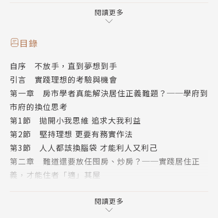
為捍衛自己的居住權盡一份心力
閱讀更多
研究房市超過30年的權威房產教授張金鶚，長年關心
目錄
台灣囤房、炒房不合理的現象，2013年進入台北市政
自序 不放手，直到夢想到手
府擔任副市長，在1年9個月的任期中，從房市健全、
引言 實踐理想的考驗與機會
稅制改革、都市更新、活化閒置資產、人文歷史都市等
第一章 房市學者真能解決居住正義難題？──學府到
多方著手，致力改善台北的居住環境。並於公館水世界
市府的換位思考
的都更案中為市府省下40億元的損失；也參與創設
第1節 拋開小我思維 追求大我利益
「容積銀行」，為市庫未來創造上百億元的可能收益。
第2節 堅持理想 更要有務實作法
第3節 人人都該換腦袋 才能利人又利己
台灣房地產長期缺乏市場機制的獎優懲劣制度，結果買
第二章 難道還要放任囤房、炒房？──實踐居住正
賣雙方互不信任，不但市場沒有效率，也造成許多不公
義，才能住者「適」其屋
平。要讓房市重回該有的機制與軌道，張金鶚認為，應
第1節 從居住安心到居住尊嚴的理想境界
該同時從四個步驟進行漸進式的改革：
第2節 破除房市亂象 建立買屋信心
閱讀更多
第3節 稅制改革 落實居住公平
●提供透明的房市交易資訊，確保購屋品質，讓買房子