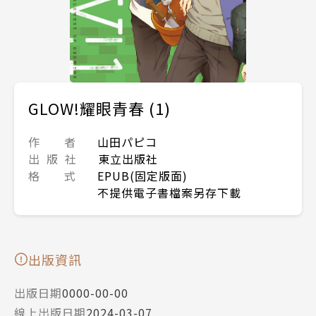
GLOW!耀眼青春 (1)
作 者
山田パピコ
出 版 社
東立出版社
格 式
EPUB(固定版面)
不提供電子書檔案另存下載
出版資訊
出版日期
0000-00-00
線上出版日期
2024-03-07