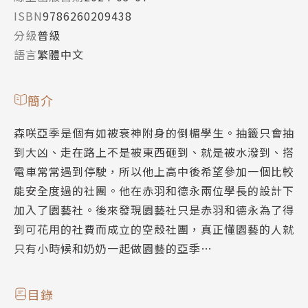
ISBN
9786260209438
分級
普級
語言
繁體中文
簡介
森咲亞季是個有如被衰神附身的倒楣學生。抽籤只會抽
到大凶、走在路上不是被東西砸到、就是被水潑到、搭
電車常常遇到停駛，所以他上高中後希望參加一個比較
能安全度過的社團。他在赤羽和德永兩位學長的設計下
加入了園藝社。後來發現園藝社只是赤羽和德永為了得
到可花用的社費而成立的空殼社團，真正懂園藝的人就
只有小時候和奶奶一起做園藝的亞季…
目錄