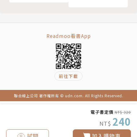
動
績，成為當時世界紀錄保持者，名聲享譽國際體壇。為
計畫6 排解疲勞的同時學會配速，掌握比賽節奏
推廣馬拉松，小出教練不僅撒種催生東京馬拉松，並積
計畫7 以賽前三天的練習達成「後半型跑法的腳力」
極寫作、公開練習秘技，其《完跑馬拉松靠的不是天天
舒適馬拉松小講座❸ 不要忽略身體的訊號
練習》一書，出版後在日本AMAZON大獲好評（4.5顆
Readmoo看書App
Lesson4 不懊悔，開開心心地去跑！正式上場前的小
星／132人評價），不少讀者表示跟隨書中的練習實踐
出規則
後有所突破，本書是小出流訓練規劃圖解版。
上場前的規則【練習篇】 比賽的三週前就開始用訓練
調整身體狀況
作者簡介
上場前的規則【飲食篇】 為了要跑到終點，先儲備能
前往下載
量
小出義雄
上場前的規則【準備篇】 事前就先去探查路線，進行
1939年千葉縣佐倉市出生，為日本著名馬拉松教練。
情境訓練
聯合線上公司 著作權所有 © udn.com. All Rights Reserved.
順天堂大學在學期間曾三次參加箱根路跑接力賽。畢業
上場前的規則【攜帶物篇】 慣用物品有助發揮平常的
後，在高中任教並指導田徑社長達23年。1986年，指
電子書定價
NT$ 320
實力
導船橋市立船橋高校在全國高中路跑接力賽取得優勝；
240
上場前的規則【當日篇】 不趕時間放鬆地出發
NT$
1988年辭去教職，歷任跑步俱樂部、積水化學女子田
配速不要急就對了，以「後半型跑法」創下自己最佳紀
徑社教練。在女子馬拉松方面，曾指導培育出多名於世
試閱
加入購物車