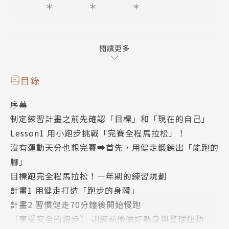
＊ ＊ ＊
你，平日久坐少運動，想一起來跑馬拉松嗎？
閱讀更多
你是路跑新人，想要挑戰城市馬拉松？
目錄
「日本馬拉松之神」來了～小出教練的馬拉松教室，學
序幕
員募集中!!
制定練習計畫之前先確認「目標」和「現在的自己」
Lesson1 用小跑步挑戰「完賽全程馬拉松」！
【課程特色】
沒有運動天分也想完賽➡首先，用健走鍛鍊出「能跑的
腳」
★沒有長篇大論，有生動漫畫、有清楚圖解，表述輕鬆
目標跑完全程馬拉松！一年期的練習規劃
且容易理解
計畫1 用健走打造「跑步的身體」
計畫2 習慣健走70分鐘後開始慢跑
★學員包括想瘦身卻不擅長運動的小資女，患有代謝症
〔享受安全的跑步〕 訓練前後做好熱身與整理運動
候群的中廣歐吉桑，家庭、工作兩頭燒而沒時間運動的