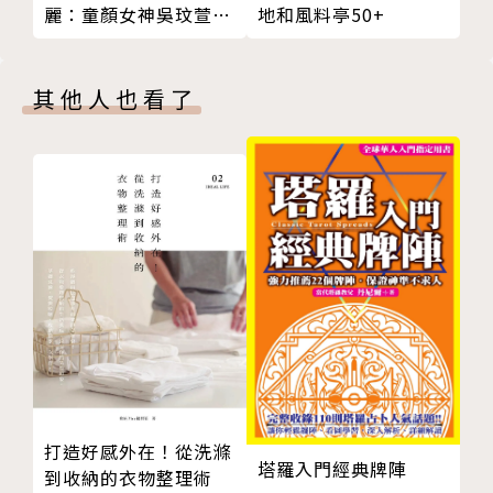
計畫4 利用「加速跑」和「全力跑」變換跑步速度
【關於本書】
麗：童顏女神吳玟萱不
地和風料亭50+
計畫5 建立節奏，休息時就好好休息
藏私公開保養、健身、
飲食、穿搭四大逆齡絕
計畫6 變化路線提升跑步力並充電
這本書要特別推薦給～～久坐少運動，對路跑感興趣，
招
其他人也看了
計畫7 體驗跑30公里
想認識城市馬拉松這項運動並嘗試入門的素人，以及跑
計畫8 傾聽身體發出的聲音調整訓練強度
過一兩次後想向自己紀錄挑戰的初級跑者。
舒適馬拉松小講座❷ 寫跑步日誌
Lesson3 以短時間練習，瞄準「4小時內跑完全馬」
據統計，台灣每年有超過五百場各式馬拉松賽事，雖然
想用短時間練習達成「破4」➡短時間訓練到邊喘邊向
賽事多，但參與選手是否有正確的跑步觀念？知道怎麼
前衝
選擇合適的裝備？如何訓練以避免受傷？有無適當的飲
目標「破4（SUB4）」三個月期的練習規劃
食與生活搭配？……這些都是新手跑者需要留意的。
計畫1 要有好的訓練，必須兼顧「家庭和睦」
計畫2 以跑到「氣喘吁吁」彌補練習時間的短暫
本書作者小出義雄是日本著名馬拉松教練，曾培育多名
計畫3 最重要練習：長跑日的最後要加速跑
女子馬拉松金牌選手，其得意門生高橋尚子可說是21
計畫4 利用爬坡訓練增強腳力和體力
世紀初表現最耀眼的女子長跑選手，不僅在2000年雪
計畫5 平常練習結束前像比賽一樣跑30公里
梨奧運女子馬拉松項目奪金，一舉成為日本家喻戶曉的
打造好感外在！從洗滌
塔羅入門經典牌陣
〔享受安全的跑步〕 善用零碎時間勤快地進行補強運
名人，隔年又在柏林馬拉松跑出2小時19分46秒的成
到收納的衣物整理術