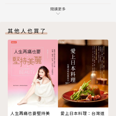
計畫3 每週一次連續運動90分鐘，練出跑馬拉松的
上班族，宛如現實生活中你我的化身
「腳」
閱讀更多
計畫4 拿出勇氣參賽，在賽事氛圍中培養跑步樂趣
★由奧運女子馬拉松金牌教練、撒種催生東京馬拉松的
計畫5 興起就加速跑，強化「心肺」機能
小出義雄現身指導
其他人也買了
計畫6 跑興趣的就好！挑戰半程馬拉松
計畫7 不要拚過頭！一步一步拉長「距離」和「時間」
★依每人設定目標、體型、運動及生活習慣不同，練習
計畫8 距離正式上場還有三週，調整練習和身體狀況
方法也各有不同
舒適馬拉松小講座❶ 選擇適合自己的裝備
Lesson2 消除代謝症候群，目標「笑著在5小時內跑完
★指導學員用自己可練習的時間和目標，做三個月期、
全馬」
半年期與一年期練習規劃
跨越年齡壁壘成為「破5」➡變化型訓練磨練跑步力
目標「破5（SUB5）」！半年期的練習規劃
全圖解的學員故事與課程紀錄，連序幕開場白和最後終
計畫1 早餐前跑步讓身體感覺輕盈俐落
曲都以漫畫表現，不論老少都適用，是本特別適合初學
〔享受安全的跑步〕 中高齡跑馬拉松從身體保健開始
者的馬拉松入門教材。【附綜合跑步、旅行、享樂的日
計畫2 慢慢跑就好，偶爾來次長距離練跑
本、台灣、國際馬拉松賽事一覽表】
計畫3 讓身體適應比1公里7分鐘更快的速度
人生再痛也要堅持美
愛上日本料理：台灣道