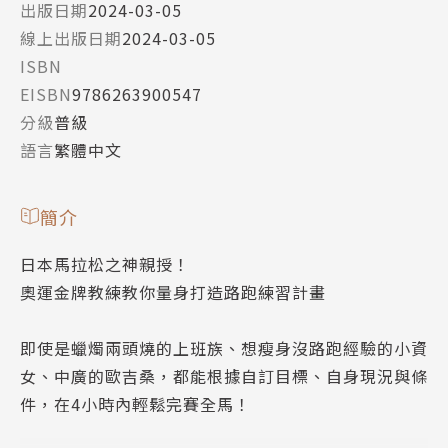
出版日期
2024-03-05
線上出版日期
2024-03-05
ISBN
EISBN
9786263900547
分級
普級
語言
繁體中文
簡介
日本馬拉松之神親授！
奧運金牌教練教你量身打造路跑練習計畫
即使是蠟燭兩頭燒的上班族、想瘦身沒路跑經驗的小資
女、中廣的歐吉桑，都能根據自訂目標、自身現況與條
件，在4小時內輕鬆完賽全馬！