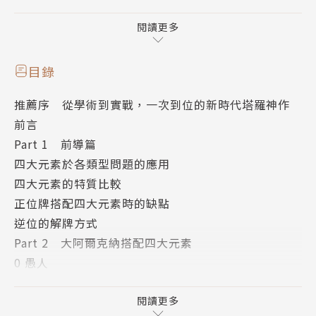
的潛規則，揭開深藏的意義
下冊：8大牌陣應用＋42個實占解牌案例，透視名師的
閱讀更多
解牌邏輯和切入角度
附《藏在塔羅裡的占卜符碼》練習題解答
目錄
推薦序 從學術到實戰，一次到位的新時代塔羅神作
如何一眼看到最底層的牌義？
前言
逆位牌到底怎麼解？
Part 1 前導篇
看書都懂，實際占卜卻失去準度？
四大元素於各類型問題的應用
四大元素的特質比較
本書著重分析每張牌的細部象徵，了解牌義中的根源特
正位牌搭配四大元素時的缺點
質，讓讀者明確的推判出事件具體的發展，面對客人的
逆位的解牌方式
靈魂拷問，不再受限於制式的牌義或是用碎片般的關鍵
Part 2 大阿爾克納搭配四大元素
字來解牌，可以順利連結牌卡訊息與事件，提升準度與
0 愚人
信心！
1 魔術師
2 女教皇
閱讀更多
本書特色