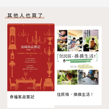
3 女皇
4 皇帝
‧換個角度看逆位：逆位牌不一定為凶，也不一定代表
其他人也買了
5 教皇
相反的意義。以元素生剋靈活解讀牌意，推導出合理又
6 戀人
精準的解釋。
7 戰車
8 力量
‧正位牌義與元素的關係：每張牌遇到什麼樣的元素，
9 隱者
會出現什麼樣的優缺（弱）點，用每張牌的元素去對應
10 命運之輪
問題。（歡迎詳見內文試閱舉例）
11 正義
12 倒吊人
‧8種牌陣解牌實占：以實際案例說明實占技巧與解牌
13 死神
方法，每一個線索都有嚴謹的解釋。
14 節制
牌陣一 時間之流
15 惡魔
牌陣二 聖三角
16 塔
牌陣三 二擇一
住民宿．換換生活！
食福客品嘗記
17 星星
牌陣四 大十字
18 月亮
牌陣五 七行星人格