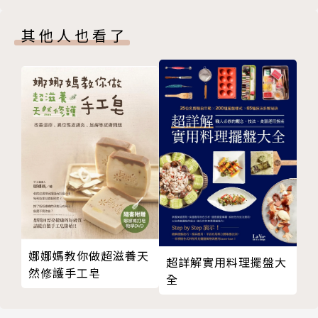
19 太陽
牌陣六 十二宮
20 審判
牌陣七 關係牌陣
其他人也看了
21 世界
牌陣八 十二宮牌陣之前世今生
Part 3 小阿爾克納數字牌搭配四大元素
一號牌
‧全書全彩圖解塔羅牌：作為精進塔羅占卜解牌功力的
權杖一
必備工具書，對照觀察牌圖更輕鬆！
寶劍一
聖杯一
作者簡介
錢幣一
二號牌
天空為限
權杖二
寶劍二
她的犀利，經常一語道破別人刻意操弄的玄機；她的敏
聖杯二
銳，讓她放膽自修占星、塔羅、禪卡。她的自信，讓她
娜娜媽教你做超滋養天
超詳解實用料理擺盤大
錢幣二
敢破敢立，勇於走出自己的風格。她的家學淵源，更讓
然修護手工皂
全
三號牌
她能西學中用，游刃有餘，在塔羅與禪卡中展現驚人的
權杖三
解牌能力，獨到的眼光似乎能看透暗藏在牌圖裡的玄