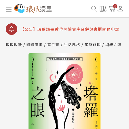
【公告】因 Readmoo 讀墨系統維護中，本站同步暫
0
停部分閱讀服務
【公告】琅琅讀墨數位閱讀資產合併與書櫃開通申請
【公告】琅琅讀墨書櫃開通常見問題
【公告】琅琅讀墨 3 分鐘完成書櫃開通與資產合併申
請圖文教學
琅琅悅讀
琅琅讀墨
電子書
生活風格
星座命理
塔羅之眼
【公告】琅琅書店服務升級重要說明及資產合併結果
查詢
【公告】因 Readmoo 讀墨系統維護中，本站同步暫
停部分閱讀服務