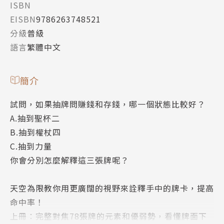
ISBN
EISBN
9786263748521
分級
普級
語言
繁體中文
簡介
試問，如果抽牌問賺錢和存錢，哪一個狀態比較好？
A.抽到聖杯二
B.抽到權杖四
C.抽到力量
你會分別怎麼解釋這三張牌呢？
天空為限教你用更廣闊的視野來詮釋手中的牌卡，提高
命中率！
上冊：完整對焦78張牌的元素和優弱勢，看懂牌面下