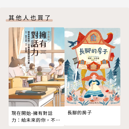
八、朝陽谷的彈琴人
(依姓氏筆劃排序)
九、初探沃野之濱
其他人也買了
十、冬來報訊鳥
版權頁
封底
作者/繪者簡介
作者：鄒敦怜
龍傳文創顧問、報社專欄作者、教科書課文編寫作者，
曾當過三十年的國小教師、五年多的廣播節目主持人，
永遠在探索各種斜槓工作的可能性。
讀過師專、淡江大學、臺東大學兒童文學研究所。得過
九歌文學獎、聯合報文學獎、教育部文藝創作獎、母語
文學獎、金鼎獎等獎項。著有【山海經裡的故事：南山
長腳的房子
現在開始-擁有對話
先生系列】、《啟程吧!玫瑰公主號》、《米米和他的
力：給未來的你，不再
神祕朋友》、《不怕鬼的書生》、《看笑話學成語》等
害怕對話的力量