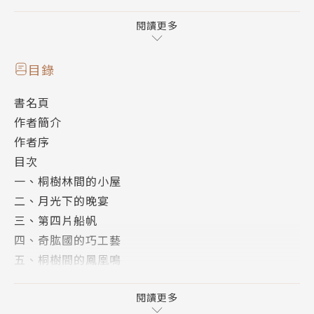
息過的桐木，用來製琴。桐木不難尋，但這裡真有鳳凰
嗎？
閱讀更多
本集中，上岸停留的東海先生雖暫時不再浪跡四方，但
目錄
他將化身說書人，帶著所有人繼續體驗各種令人驚嘆的
書名頁
奇幻旅程。山海經裡各個不可思議的奇妙國度，以及各
作者簡介
種神物、奇獸，也將持續打破大家的想像。關於東海先
作者序
生謎樣的過去，也將逐步揭開。
目次
一、桐樹林間的小屋
但，最重要的任務——尋找鳳凰棲木，能順利達成嗎？
二、月光下的晚宴
最後的答案就請翻開書頁，一同來尋找。
三、第四片船帆
四、奇肱國的巧工藝
好評推薦
五、桐樹間的鳳凰鳴
Tey Cheng‖FB「小學生都看什麼書」社團版主
六、通往彼方的建木
許伯琴‖親子共讀頻道「我們家的睡前故事」小妹媽媽
七、雲遊起於嗟丘
閱讀更多
曾品方‖教育部閱讀推手、萬興國小圖書館老師