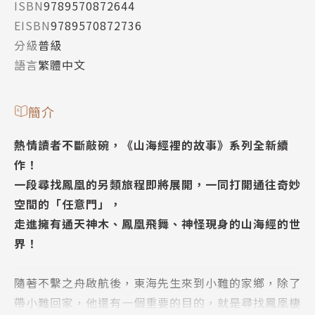
ISBN
9789570872644
EISBN
9789570872736
分級
普級
語言
繁體中文
簡介
熱情讀者不斷敲碗，《山海經裡的故事》系列全新續
作！
一段尋找鳳凰的另類旅程即將展開，一同打開通往奇妙
空間的「任意門」，
走進擁有通天神木、鳳凰飛舞、神怪現身的山海經的世
界！
隨著不繫之舟啟航後，東海先生來到小難的家鄉，除了
帶小難回家，他還有一個重要的目的，就是尋找鳳凰棲