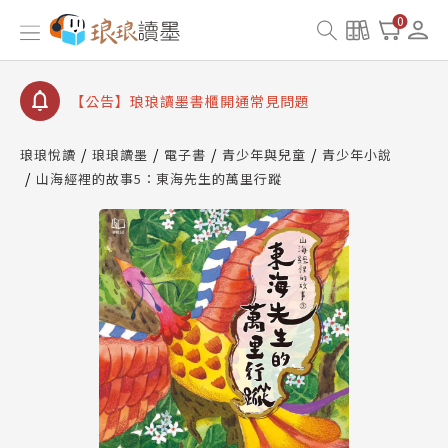
【公告】因 Readmoo 讀墨系統維護中，本站同步暫
0
停部分閱讀服務
【公告】琅琅讀墨數位閱讀資產合併與書櫃開通申請
【公告】琅琅讀墨書櫃開通常見問題
【公告】琅琅讀墨 3 分鐘完成書櫃開通與資產合併申
請圖文教學
琅琅悅讀
琅琅讀墨
電子書
青少年與兒童
青少年小說
【公告】琅琅書店服務升級重要說明及資產合併結果
山海經裡的故事5：東海先生的萬里行蹤
查詢
【公告】因 Readmoo 讀墨系統維護中，本站同步暫
停部分閱讀服務