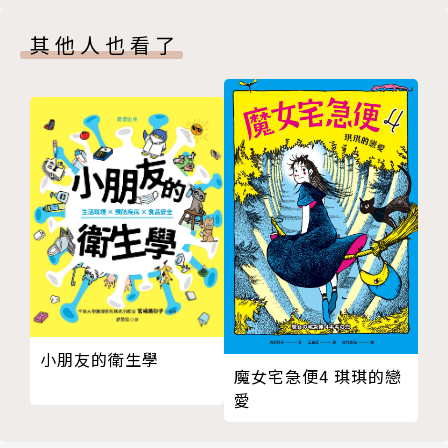
作品。
其他人也看了
從事創作很多年，在寫作中得到很大的能量。喜歡讀
書、喜歡說故事、喜歡帶著讀者閱讀與討論。希望能永
遠保有童心，優游於文學天地中；更希望每一本書，都
能成為讀者探索文學世界的窗口。
繪者：羅方君
臺灣跨界藝術家，自幼展露藝術天賦。藝術風格師承名
家並廣納大師們的手法，融入女性的纖細特質，以瑰麗
的水彩為主、複合媒材為輔，形成富有蒙太奇文本的創
作。廣泛涉獵不同主題探討社會議題，獲文化局、博物
館和其他產業跨界邀請藝術授權和出版合作，創作也獲
小朋友的衛生學
企業和私人藏家收藏。
魔女宅急便4 琪琪的戀
愛
繪本創作曾獲得臺灣文化部「國家出版獎」，近年作品