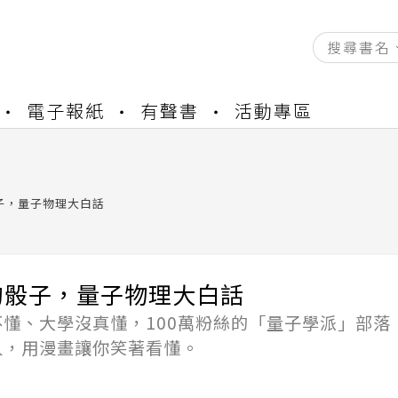
資產合併結果查詢
電子報紙
有聲書
活動專區
中，本站同步暫停部分閱讀服務
書櫃開通申請
與資產合併申請圖文教學
資產合併結果查詢
子，量子物理大白話
中，本站同步暫停部分閱讀服務
的骰子，量子物理大白話
不懂、大學沒真懂，100萬粉絲的「量子學派」部落
人，用漫畫讓你笑著看懂。