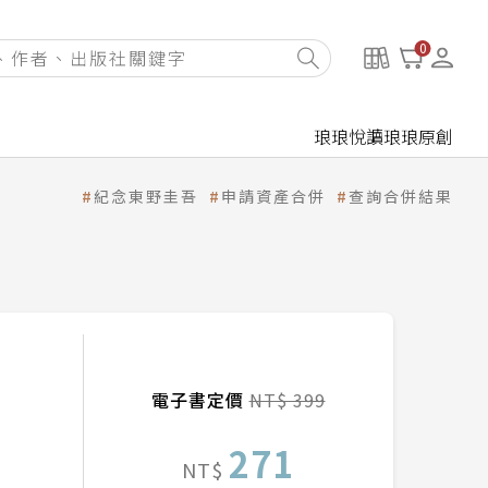
0
琅琅悅讀
琅琅原創
紀念東野圭吾
申請資產合併
查詢合併結果
電子書定價
NT$ 399
271
NT$