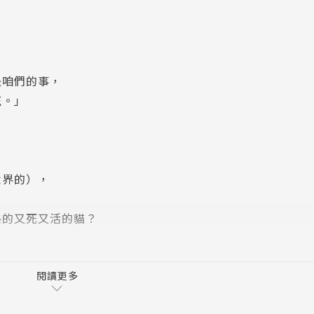
是咱們的事，
茲。」
世界的），
格的又死又活的貓？
我也是一個波……
理學，怎麼聽起來像哲學？）
閱讀更多
模一樣的你嗎？