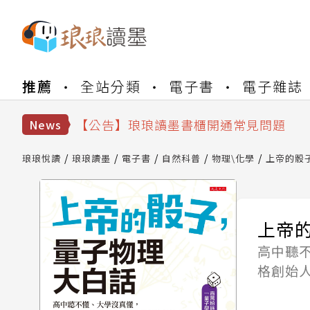
【公告】琅琅書店服務升級重要說明及
推薦
全站分類
電子書
電子雜誌
【公告】因 Readmoo 讀墨系統維護
【公告】琅琅讀墨數位閱讀資產合併與
【公告】琅琅讀墨書櫃開通常見問題
News
【公告】琅琅讀墨 3 分鐘完成書櫃開通
【公告】琅琅書店服務升級重要說明及
琅琅悅讀
琅琅讀墨
電子書
自然科普
物理\化學
上帝的骰
【公告】因 Readmoo 讀墨系統維護
上帝
高中聽
格創始