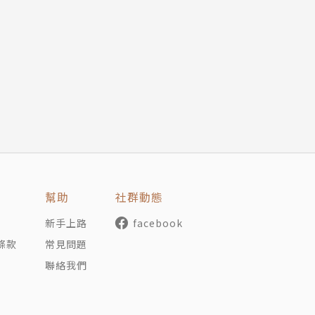
理學解釋不了的現象，
量世界，直到你看見，它才存在！
嗤之以鼻，甚至帶頭反對！
的，
思維實驗」和「互補原理」，
恩怨？
幫助
社群動態
派，
新手上路
facebook
真理隻身挑戰一群物理學家。
條款
常見問題
聯絡我們
著它時才真正存在嗎？」