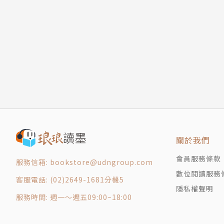
科學家常說，萬物皆有定律，天上天下，沒有物
偏偏量子力學主張：宇宙是一個充滿不確定的能
（聽起來很像哲學）
所以，主張確定論的天才發明家愛因斯坦就非常
但量子力學真的不可預測嗎？其實它是有跡可循
作者用有趣的漫畫，解釋「不確定性原理」、「
告訴你量子物理的基本定律。
◎真理與不確定性的物理大戰
量子力學的出現，竟然要感謝一群科學家的私人
關於我們
1927年，以丹麥物理學家波耳為首的哥本哈根學
以「不確定性原理」解釋量子力學，
會員服務條款
服務信箱: bookstore@udngroup.com
而主張萬物都存在「確定性」的愛因斯坦，為了
數位閱讀服務
客服電話: (02)2649-1681分機5
沒想到，三回合下來，愛因斯坦三戰全輸，
隱私權聲明
並留下一句名言：「你真的相信，月亮只有在看
服務時間: 週一～週五09:00~18:00
所以他終其一生都無法認同量子力學。