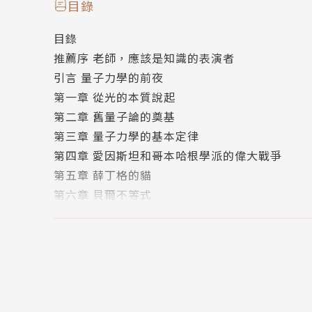
（別笑，我這麼說絕非韓劇看太多，
目錄
但你如果看過電影《星際效應》，顯然你已經接
目錄
這門學問聽起來荒謬，為什麼還要搞懂它？
推薦序 老師，應該是知識的表演者
因為沒有量子物理，就沒有現代資訊革命。
引言 量子力學的前夜
我們天天滑的手機裡面的晶片、充電器，
第一章 從光的本質說起
治療青光眼、近視眼的雷射光，還有可以診斷出
第二章 舊量子論的奠基
都是量子物理的一種。（因為它們都是一種波。
第三章 量子力學的基本定律
在已開發國家中，超過1/3的國內生產總值都跟
第四章 愛因斯坦和哥本哈根學派的偉大戰爭
這是一門改變人類生活最有用的物理學。
第五章 薛丁格的貓
第六章 貝爾不等式
本書作者羅金海，是擁有100萬粉絲「量子學派
第七章 量子力學的應用
曾在中國國家技術中心設計潛艇，還在新聞行業
在量子學派部落格上連載的「量子物理趣畫」，
將難懂的量子物理知識，化為簡單漫畫，網路累
◎量子力學的基本定律