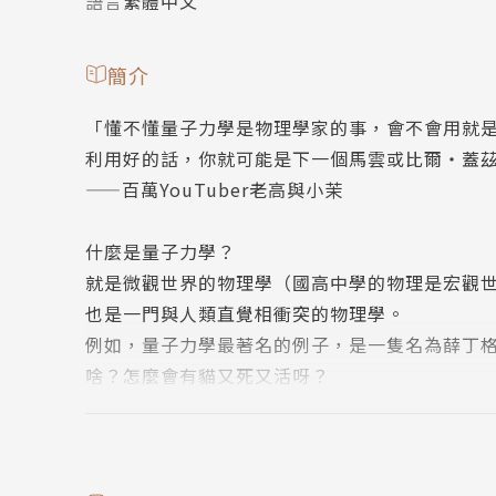
語言
繁體中文
簡介
「懂不懂量子力學是物理學家的事，會不會用就
利用好的話，你就可能是下一個馬雲或比爾‧蓋
——百萬YouTuber老高與小茉
什麼是量子力學？
就是微觀世界的物理學（國高中學的物理是宏觀
也是一門與人類直覺相衝突的物理學。
例如，量子力學最著名的例子，是一隻名為薛丁
啥？怎麼會有貓又死又活呀？
量子力學還說，地球是個波，電腦是個波，你和
所以，你看到的我，不是真的我？（這明明是物
還有，你相信在另一個平行時空裡，也有一個一