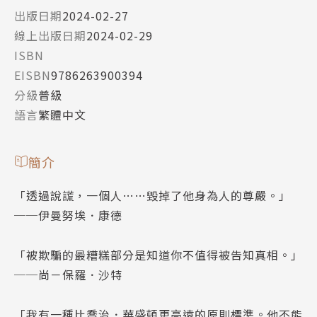
出版日期
2024-02-27
線上出版日期
2024-02-29
ISBN
EISBN
9786263900394
分級
普級
語言
繁體中文
簡介
「透過說謊，一個人……毀掉了他身為人的尊嚴。」
──伊曼努埃．康德
「被欺騙的最糟糕部分是知道你不值得被告知真相。」
──尚－保羅．沙特
「我有一種比喬治．華盛頓更高遠的原則標準。他不能