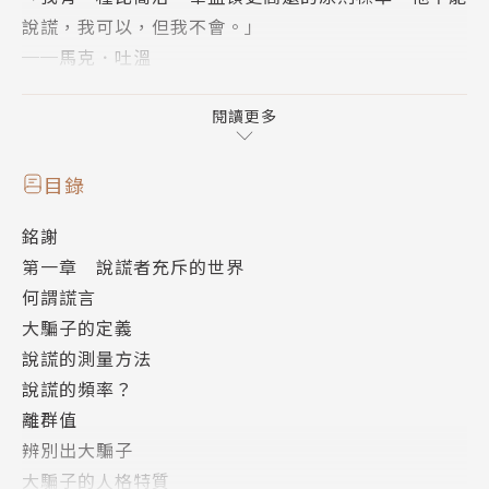
說謊，我可以，但我不會。」
──馬克．吐溫
你上一次說謊是什麼時候？上一次受騙是什麼時候？是
閱讀更多
否曾被謊言所傷，或用謊言傷害他人？說謊行為深植人
性，每個人都有不誠實的時候，而某種程度的不誠實有
目錄
時也是必須的。雖然人人都會說些無關痛癢的謊，但統
銘謝
計上也存在一些極端的離群值，這些人被稱為「大騙
第一章 說謊者充斥的世界
子」。
何謂謊言
大騙子的定義
大騙子為數不多，撒謊次數卻極高，且說的謊經常造成
說謊的測量方法
巨大傷害。他們正躲藏在你能想到的所有地方，無論是
說謊的頻率？
政治、商業、愛情、金融等領域，或是工作、醫院、家
離群值
庭等場合。大騙子操縱著我們對世界的看法、扭曲我們
辨別出大騙子
對現實的認知，以謊言讓我們誠心獻上他們所求之物。
大騙子的人格特質