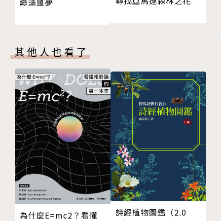
尋找亞馬遜森林之花
綠藻噩夢
是大話還是謊言？
程超過十五年，包括異常心理學、精神病理學和欺騙。
世界上最會說謊的人
他在ASU建立且目前監督臨床科學和欺騙實驗室。他的
大騙子的標籤
研究特別聚焦於病態性說謊和欺騙：在治療背景中、在
其他人也看了
漫天大謊
醫療行業中、在親密關係和父母關係中。柯提斯博士已
普遍型與特定領域的大騙子
經在認識病態性說謊的理論基礎上進行演講，並與哈特
大騙子vs.病態性說謊者
博士合作進行了幾項研究病態性說謊的研究。他的其他
說謊與心理障礙
研究包括精神病理學的心理學謬誤（psychomytholo
結論
gy）和心理學的教學。除了本書外，他還著有由美國
第四章 各行各業裡的大騙子
心理學協會出版的參考書《病態性說謊：理論、研究和
詐騙
實踐》，以及一本異常心理學教科書、一本有關精神病
詐騙的階段
理學的書，以及關於欺騙的幾篇論文。柯提斯博士因其
龐氏騙局
研究獲得了各種獎助金和獎項。
銷售人員與廣告
企業的說謊者
克里斯丁．哈特Christian L. Hart
執法機關
德州女子大學（Texas Woman's University）的心理
詩經植物圖鑑（2.0
為什麼E=mc2？看懂
講台上的說謊者
學教授，在那裡他擔任心理科學課程的主任和人類欺騙