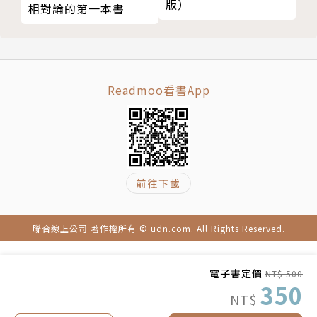
版）
相對論的第一本書
醫生的謊言
實驗室的主任。他擁有實驗心理學碩士學位和博士學
說謊的律師
位，並擔任教授近二十年。哈特博士教授有關欺騙和法
政治
庭心理學的課程，並進行有關測謊、病態性說謊、人際
結論
關係中的說謊、謊言的道德性，以及影響決定誠實或欺
Readmoo看書App
第五章 對情人與我們生活中的其他人說謊
騙的因素的研究。他是西南部心理學協會（Southwes
在關係中說謊
tern Psychological Association）的前任主席。在
以說謊吸引伴侶
成為教授之前，哈特博士在美國海軍中擁有海軍少校的
在性事上說謊
軍銜，曾擔任航太實驗心理學家，並在海軍試飛員學校
道德偽善
授課。除了本書外，他還是參考書《病態性說謊：理
前往下載
謊言應對
論、研究和實踐》（Pathological Lying: Theory, Re
戀愛詐騙
search, and Practice）的作者，該書由美國心理學協
聯合線上公司 著作權所有 © udn.com. All Rights Reserved.
說謊的對象是誰？
會出版，並且是《今日心理學》的撰稿人。他的作品曾
朋友與家人
在《紐約時報》、《華盛頓郵報》、國家公共廣播電
結論
台、《倫敦時報》、CNN和《衛報》上被報導。
電子書定價
NT$ 500
350
第六章 說謊者的伎倆
NT$
說謊者如何表述自己的說謊行為
譯者簡介