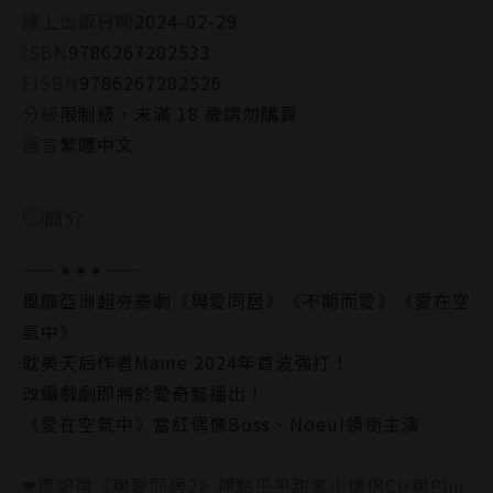
線上出版日期
2024-02-29
ISBN
9786267282533
EISBN
9786267282526
分級
限制級，未滿 18 歲請勿購買
語言
繁體中文
簡介
——✴✴✴——
風靡亞洲超夯泰劇《與愛同居》《不期而愛》《愛在空
氣中》
耽美天后作者Mame 2024年首波強打！
改編戲劇即將於愛奇藝播出！
《愛在空氣中》當紅偶像Boss、Noeul領銜主演
❤還記得《與愛同居2》裡黏乎乎甜蜜小情侶Cir與Phu