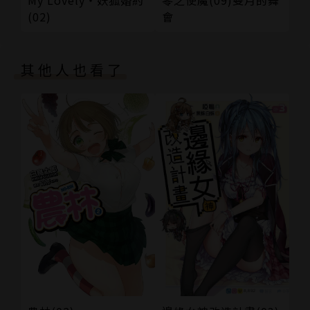
零之使魔(09)雙月的舞
My Lovely‧妖狐婚約
著有：《愛在空氣中》、《Love Sky戀愛天空》（上
會
(02)
下冊）、《Love Storm戀愛風暴》（上下冊）、《夏
日戀曲》（上下冊）、《不期而愛》（全五冊）、《T
其他人也看了
harnType真愛莫非定律》（全四冊）、《Breath呼
吸》（上下冊）、《Test Love同居試愛》（全四
冊）、《How to Secretly：誘愛學長的處方箋》、
《婚禮計畫》
譯者簡介
甯芙
曾用名極光，喜歡用文字記錄生活，學習語言充實人
生。
歡迎來逛：https://www.facebook.com/AuroraSuz
ukiWorld