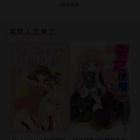
27 全是謊言
閱讀更多
或者……聽從自己的心緊抓住他？
28 用一首情歌告別
29 你屬於誰
——✴✴✴——
其他人也買了
最終章
本書特色：
番外一 未來的樣子
穿越時空癡心愛戀
番外二 當你在另一個世界醒來的時候
全心付出無怨無悔
黑馬王子學長攻vs可愛小透明學弟受
懸疑緊張令人屏息的虐心轉折
作者簡介
Mame
I'm a woman who loves to write and feels happy
everytime seeing what I wrote makes readers s
mile. 我是個熱愛寫作的女子，每當看見讀者因我筆下
作品微笑的時候，都能讓我開心一整天。