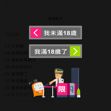
嗎？
這是他們墜入情網熱戀的故事❤
——✴✴✴——
閱讀更多
如果，有個萬眾矚目的美男子來敲你的房門，
目錄
說他是你平行世界的戀人，你會相信嗎？
17 大新聞
18 熱情回報
Phugun從未有過情人也從未戀愛過，
19 讓我來照顧你
但是某天，學校的風雲人物暨校園王子Cirrus來到他面
20 你必須回去
前，
21 該清醒了
那位帥到極致的冷峻學長開口就對他說：「我們是情
22 新未婚妻
侶。」
23 當我說愛你的時候
儘管Phugun確定兩人從未交談過，但學長卻說：「你
24 失去初夜了
是我生命中最重要的人。」
25 告訴大家你男朋友是誰
驚慌不已的Phugun開始左右為難，
26 打錯對象
不知道自己該為學長找到回復正常的方式，