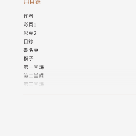
目錄
② 曾老師遭受太多詛咒，在女廁昏過去了。
作者
彩頁1
「老師給的分數不公平，你們可以向校方抗議。
彩頁2
『那得浪費多少時間！等學校處理好，我都要去
目錄
「就算詛咒她、害她受傷住院，分數也不會改變
書名頁
說不定她會更加討厭你們，出更難的題目。」
楔子
冤冤相報何時了？吳老師苦口婆心。
第一堂課
同學們竊竊私語，顯然沒想到這個可能性。
第二堂課
『你們人類太險惡了！』
第三堂課
『人心好可怕！』
第四堂課
『人類都很危險！』
第五堂課
中秋特別篇
吳老師，躺著也中槍。
第六堂課
第七堂課
作者介紹
第八堂課
怪盜紅