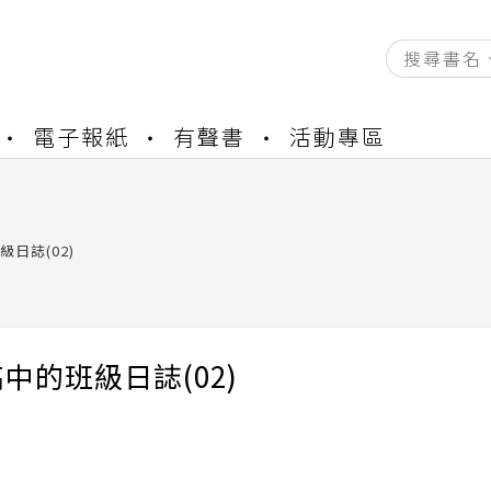
資產合併結果查詢
電子報紙
有聲書
活動專區
中，本站同步暫停部分閱讀服務
書櫃開通申請
與資產合併申請圖文教學
資產合併結果查詢
日誌(02)
中，本站同步暫停部分閱讀服務
中的班級日誌(02)