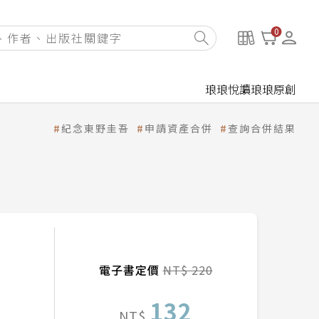
0
琅琅悅讀
琅琅原創
紀念東野圭吾
申請資產合併
查詢合併結果
電子書定價
NT$ 220
132
NT$