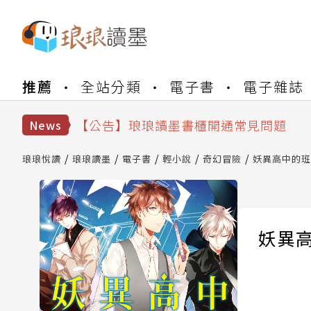
【公告】琅琅書店服務升級重要說明及
推薦
全站分類
電子書
電子雜誌
【公告】因 Readmoo 讀墨系統維護
【公告】琅琅讀墨數位閱讀資產合併與
【公告】琅琅讀墨書櫃開通常見問題
News
【公告】琅琅讀墨 3 分鐘完成書櫃開通
【公告】琅琅書店服務升級重要說明及
琅琅悅讀
琅琅讀墨
電子書
輕小說
奇幻冒險
妖異高中的班級
【公告】因 Readmoo 讀墨系統維護
妖異高