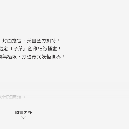
」封面擔當，美圖全力加持！
面指定「子葉」創作細緻插畫！
開無極限，打造奇異妖怪世界！
我們班麻煩。
了曾老師的。
閱讀更多