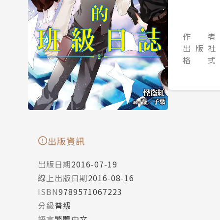
作 者
出 版 社
格 式
出版資訊
出版日期
2016-07-19
線上出版日期
2016-08-16
ISBN
9789571067223
分級
普級
語言
繁體中文