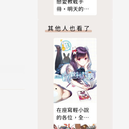
戀愛教戰手
冊‧明天的明
天之後
其他人也看了
在座寫輕小說
的各位，全都
有病(03)