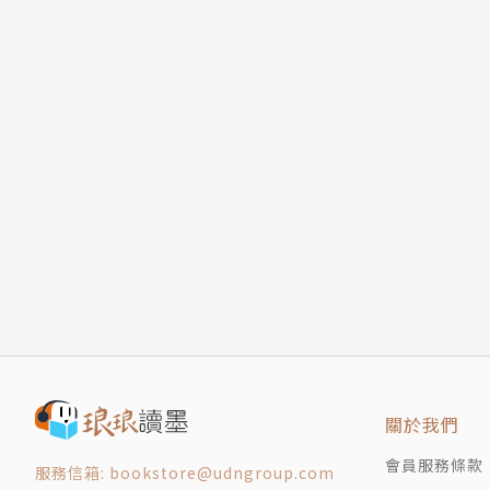
第九堂課
第十堂課
低調樸實，腳踏實地。
第十一堂課
金光夜市特別篇
個人網站：jujuchang.blog126.fc2.com
第十二堂課
FB：www.facebook.com/pages/怪盜紅斗篷/14
加課．黃落齒的狗窩
版權頁
相關著作
《妖異高中的班級日誌(01)》
《字靈(03)》
《字靈(02)》
繪者簡介
謖
關於我們
愛畫畫，快樂的是能一直堅持下去～
會員服務條款
服務信箱: bookstore@udngroup.com
子葉