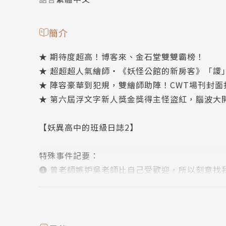
簡介
★ 期待度超高！博客來、金石堂雙雙霸榜！
★ 超超超人氣繪師‧《妖怪公館的新房客》「謖
★ 陣容豪華到犯規，雙繪師助陣！CWT場刊封
★ 第六屆浮文字新人獎金獎得主怪盜紅，腦波大
【妖異高中的班級日誌2】
特殊事件記要：
❶ 曾老師嫉妒吳老師比自己受歡迎，所以刻意找
❷ 美術老師教我們做詛咒草人，大家不約而同做
教師處理紀錄：
① 曾老師給班上同學打零分，待溝通。