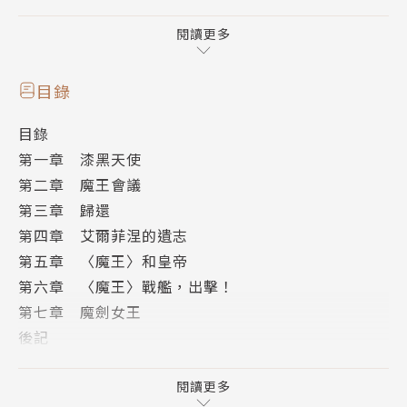
這裡可不是魔王的宿舍好不好！」為了救出落入敵手的
艾爾菲涅，第十八小隊不惜奔赴戰雲詭譎的〈第零四戰
閱讀更多
術都市〉。而即將和〈不死者的魔王〉展開決戰的雷歐
尼斯，也為此下定了某個重大的決心。
目錄
「人類啊，我乃〈魔王〉是也──！」
目錄
第一章 漆黑天使
第二章 魔王會議
第三章 歸還
第四章 艾爾菲涅的遺志
第五章 〈魔王〉和皇帝
第六章 〈魔王〉戰艦，出擊！
第七章 魔劍女王
後記
版權頁
閱讀更多