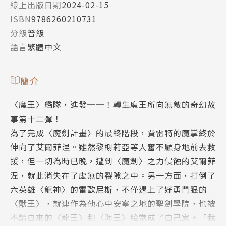
線上出版日期
2024-02-15
ISBN
9786260210731
分級
普級
語言
繁體中文
簡介
〈魔王〉艦隊，進發──！轉生魔王所向無敵的奇幻故
事第十二彈！
為了完成〈魔劍計畫〉的最終階段，費雷特的魔掌終於
伸向了艾爾菲涅。雖然黎榭莉亞等人奮不顧身地前去救
援，但一切為時已晚，遭到〈魔劍〉之力侵蝕的艾爾菲
涅，就此消失在了虛無的裂隙之中。另一方面，打倒了
六英雄〈龍神〉的雷歐尼斯，不僅遇上了好勇鬥狠的
〈獸王〉，就連作為他心中安寧之地的聖劍學院，也被
不請自來的〈龍王〉和〈海王〉給當成了自己家。「我