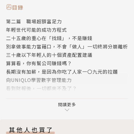
②林明樟VS.捷安特台灣總經理 鄭秋菊
目錄
③林明樟VS.希望種子國際企管顧問（股）公司人資長
第二篇 職場超額富足力
林欣穎
年輕世代可能的成功方程式
④林明樟VS.鮮乳坊共同創辦人暨執行長 郭哲佑（郭
二十五歲的重心在「找錢」，不是賺錢
佑）
別拿做事能力當藉口，不會「做人」一切終將分崩離析
（掃描書中QR Code觀看完整對談影片）
三十歲以下年輕人的十個資產配置建議
算算看，你有幫公司賺錢嗎？
和林明樟學習改變人生的中獎機率，經營你的好運人生
長期沒有加薪，是因為你吃了人家一〇九元的拉麵
走到人生的30歲時，你思考過接下來生活要怎麼過
向UNIQLO學習數字管理能力
嗎？
看到財報後，一切都來不及了？
會有誰陪伴在你身邊？會從事怎麼樣的工作？會如何創
總經理特助怎麼當？
造財富？
接到客訴怎麼辦？
閱讀更多
想擁有好運的人生，你需要在哪些地方努力？你需要建
怎麼判斷一位老闆的好壞？
立哪些價值觀？
薪水低，如何創造財富？
你該如何增加實力？穩固自己、家庭，和職場或公司？
其他人也買了
第三篇 家庭超額富足力