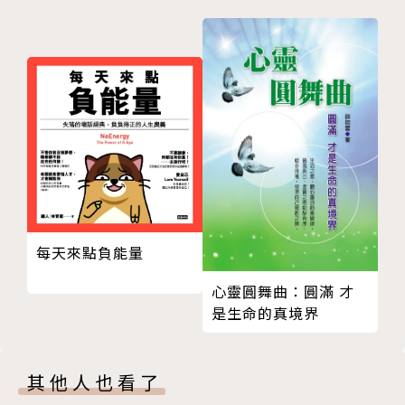
完整的六年交易之旅
林明樟老師在人生的階段，和一般人一樣會經歷過升
獨立思考的能力
學、進入職場，玩股票期貨、投資創業，再從負債與創
我該不該買房呢？
業失敗中抵達到現在。他在心態上的轉換，在面對事物
孩子的教育基金應該怎麼理財？
的想法，以及他最愛的家人的支持，秉持著「大家好才
心智圖教育法
是真正好」的精神，運用自己在財務上的專業，以企業
人生中的四種師父
講師的方式，分享給學員。
第四篇 事業超額富足力
創業的人應該把時間花在優秀的人身上
除了經濟生活外，他所投資在精神生活層面上的占了更
機會判斷的點線面體
大一部份，也是因此，才有辦法達成今天的MJ。
創業該不該拿政府的補助金？
每天來點負能量
企業資金斷鏈的九個財務大坑
本書分成四個章節，分別是人生、職場、家庭和事業，
心靈圓舞曲：圓滿 才
用DCF推估一家公司的真正價值
是每個人一生中都會經歷的過程，且對這四個過程的經
是生命的真境界
最厲害的成本控管是花更多的錢，提出更賺錢的提案
營缺一不可，都需要好好的付出與努力。你可以在本書
財務思維融入生活，提升數字管理能力
這四個過程中，學到個別的實務知識與勵志思維，唯有
開店要如何計算損益兩平點？
好的價值觀，加上不斷努力學習經營自己，才會有幸
其他人也看了
萬物皆有價？該如何訂價呢？
福、富足又自由的未來。