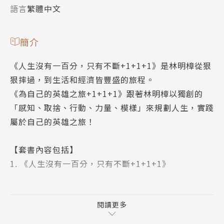
語言
繁體中文
簡介
《人生沒有一百分，只有不斷+1+1+1》是林明樟從狠
狠摔過，到生活和經濟皆豐盛的旅程。
《為自己的英雄之旅+1+1+1》跟著林明樟以獨創的
「感知、取捨、行動、力量、模樣」來規劃人生，實踐
屬於自己的英雄之旅！
【套書內容包括】
1. 《人生沒有一百分，只有不斷+1+1+1》
特別企劃（包含訪談文章和影片）
四場對談→
閱讀更多
①林明樟VS.竹孟踏實聯合創辦人 林竹君