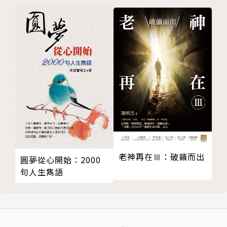
確保生存的獲利成長公式：「銷售收入－獲利＝費用」
從財務報表中看出公司做假帳
2. 《為自己的英雄之旅+1+1+1》
林明樟老師將過去30多年來所思、所學、所做與無數
懊悔決定的心路歷程，結合創業十多年所做的自我改
變，以獨創的「感知、取捨、行動、力量、模樣」來規
劃人生，藉由此方法論，引領讀者實踐屬於自己的英雄
之旅。
感知
感知能力，是理解萬事萬物的起點，讓大腦中的系統一
老神再在Ⅲ：破繭而出
圓夢從心開始：2000
（直覺思考）和系統二（理性思考），幫你做出更好的
句人生雋語
人生大小決策，讓好事一直發生在你的身上。
取捨
我們的生命有限、時間有限、精力與專注力更是有限，