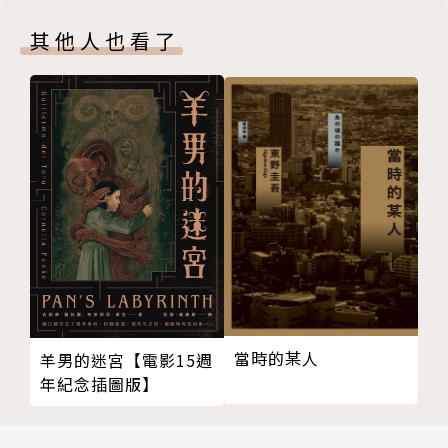
其他人也看了
1886年生於東京日本橋。東京帝國大學國文科肄
業。1910年初試啼聲，發表短篇小說〈刺青〉、〈麒
麟〉等，大受好評，從此登上文壇。作品多以女性崇
拜、戀物癖、嗜虐等強烈慾念描寫作為基底，將感官美
學推展至極致。日本文學界奉其為經典的耽美派大師。
曾以《細雪》獲得每日出版文化賞及朝日文化賞，以
《瘋癲老人日記》獲得每日藝術大賞，1949年獲頒日
本文化勛章，1960年曾獲得諾貝爾文學獎的提名。19
65年因腎病辭世。
代表作有《春琴抄》、《痴人之愛》、《細雪》、
當時的某人
羊男的迷宮【電影15週
《鍵》、《瘋癲老人日記》等。
年紀念插圖版】
譯者簡介