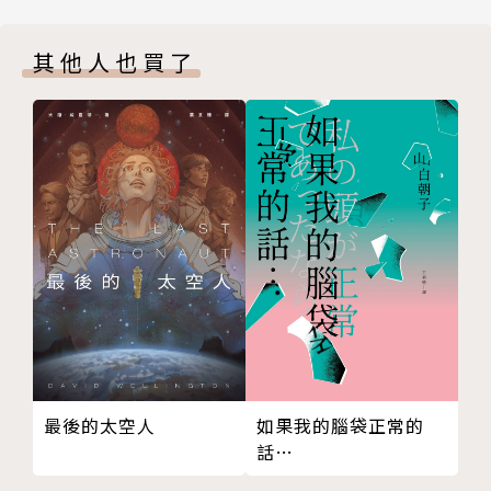
切的快感和變態的官能慾望，作品時常出現「嗜虐」、
其他人也買了
「享虐」、「女體崇拜」、「戀物癖」等變態情慾。畢
生追求欲望與感官之美的谷崎，在晚年開創了老人文學
的領域，在官能崇拜上多加「生」與「死」的探索。
完成《瘋癲老人日記》之時，谷崎與書中老人同為
七十七歲，現實生活中同樣面臨病魔的折磨與對與死亡
的恐懼，作者或許投射了大量個人心境在書中的老人日
記。作品一推出，嶄新的創作形式與主題，引起日本文
壇一片譁然，眾人無一欽佩谷崎美學難以企及的巔峰。
這本堪稱最後的傑作讓世人更能透徹了解谷崎潤一郎心
中最神聖的畢生信仰──「女體崇拜與永恆之美」。
最後的太空人
如果我的腦袋正常的
作者簡介
話…
谷崎潤一郎