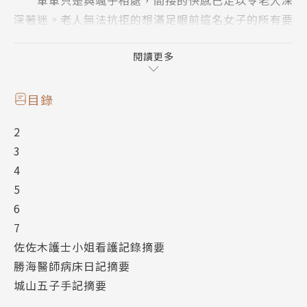
深著迷。老人無法抗拒的想滿足眼前這名女子的所有要
求，甚至不惜得罪妻子，豪擲三百萬圓買下奢華珠寶，
只為了博得佳人一笑，也許還能再次親吻她那充滿蠱惑
閱讀更多
的小腿……最後，他只要再完成最後一個心願就好了。
目錄
《瘋癲老人日記》是日本耽美派大師谷崎潤一郎晚
2
年最成熟的傑作，也是日本戀足美學的最高經典。以遲
3
暮之年的老人視角，透過日記描寫他對美艷的惡女媳婦
4
的瘋狂迷戀，那荒誕而純粹的欲望，痛苦而折磨的興奮
5
與快感，令他幾度在死亡與極樂間來回徘徊，死灰槁木
6
的晚年再次充滿了喜悅。
7
佐佐木護士小姐看護記錄摘要
「我對活下去毫無執著，但只要還活著，就不可能
勝海醫師病床日記摘要
不被異性吸引。」──谷崎潤一郎
城山五子手記摘要
谷崎潤一郎在文學創作中追求耽美，肉體殘忍、痛