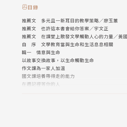
須文蔚
目錄
推薦文 多元且一新耳目的教學策略／廖玉蕙
詩人，現任國立臺灣師範大學國文學系教授，文
推薦文 也許這本書會給你答案／宇文正
邁向數位平權推動計畫團隊主持人，台灣文學發
推薦文 在課堂上散發文學觸動人心的力量／黃
自 序 文學教育當與生命和生活息息相關
東吳大學法律系比較法學組學士、國立政治大學
輯一 情意與生命
創辦台灣第一個文學網站《詩路》，是華語世界
以故事交換故事，以生命觸動生命
作文課為一家人加溫
曾任國立東華大學華文文學系特聘教授、研發長
國文課培養帶得走的能力
文學研究中心主任、《創世紀》詩雜誌主編等。
在週記裡等你的人
讓愛流動的教育故事
曾獲得國科會89年度甲種研究獎勵，國立東華大學
讀〈出師表〉反思親子溝通
度研究優良教授，以及兩屆全校教學優良教師。
輯二 閱讀與詮釋
以文字裡的微光陪伴學子
出版有詩集《旅次》（創世紀）與《魔術方塊》
在經典故事中出入歷史與現實
（二魚）；報導文學《看見機會：我在偏鄉15年