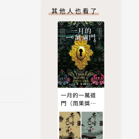
其他人也看了
任，教育部
導教授。
。
主任、楊牧
一月的一萬道
104學年
門（雨果獎最
年輕提名女作
家，滿貫入圍
各大奇幻獎
學傳播論》
項）
憶：做一道家