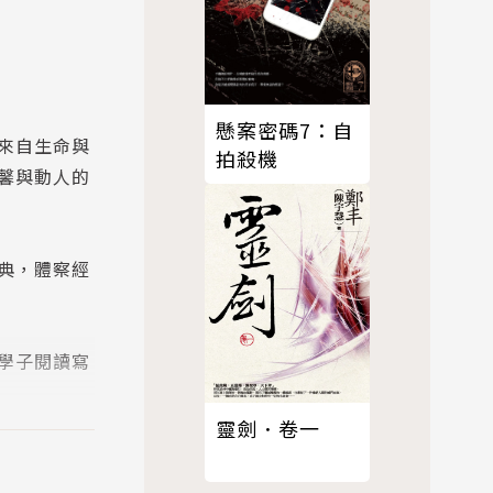
懸案密碼7：自
來自生命與
拍殺機
馨與動人的
典，體察經
學子閱讀寫
靈劍．卷一