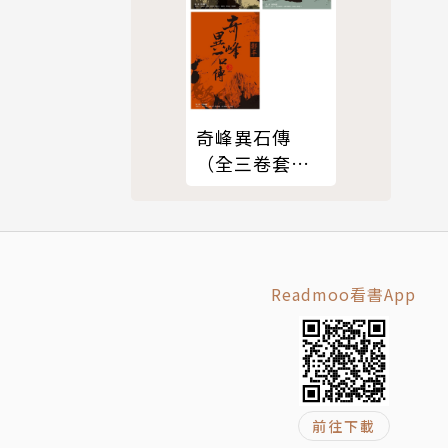
化）等。
奇峰異石傳
（全三卷套
書）
Readmoo看書App
前往下載