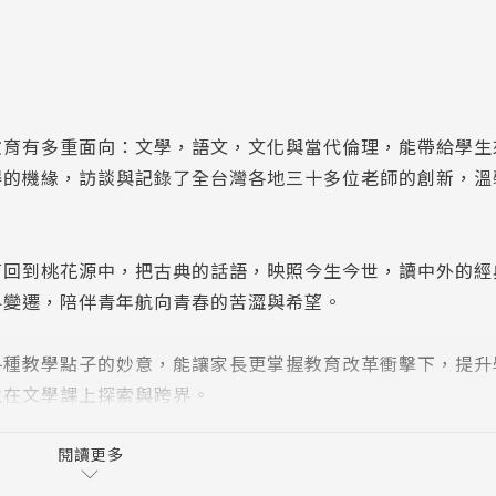
教育有多重面向：文學，語文，文化與當代倫理，能帶給學生
得的機緣，訪談與記錄了全台灣各地三十多位老師的創新，溫
育回到桃花源中，把古典的話語，映照今生今世，讀中外的經
界變遷，陪伴青年航向青春的苦澀與希望。
各種教學點子的妙意，能讓家長更掌握教育改革衝擊下，提升
生在文學課上探索與跨界。
閱讀更多