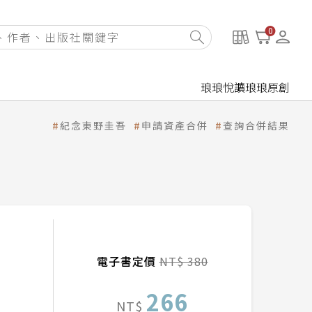
0
琅琅悅讀
琅琅原創
紀念東野圭吾
申請資產合併
查詢合併結果
電子書定價
NT$ 380
266
NT$