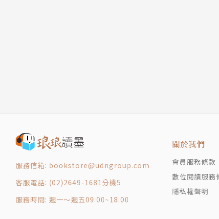
以生活問答貫穿古典與現代
常菜》（遠流）；繪本《月牙公主》（秀威少年
要不要臉？國文課堂對社群網路使用的思辨
以傾聽讓學生從黑特轉為熱愛國文
為學生化身為說書人
輯三 書寫與表達
微電影中幽默深刻的孔子說
以想像力為國文課安裝雙翼
十元銅板換來鄉土的感動
一場演講會，讓學生更慎思明辨
讓理工控的學生不怕作文
關於我們
書寫小說以安頓身心
輯四 關懷與實踐
會員服務條款
服務信箱: bookstore@udngroup.com
讓學生到老人院傾聽與寫作
數位閱讀服務
客服電話: (02)2649-1681分機5
文章與遊戲碰撞出社會改革的沉思
隱私權聲明
從結構性暴力直探原住民文學
服務時間: 週一～週五09:00~18:00
現代杜甫的社會關懷