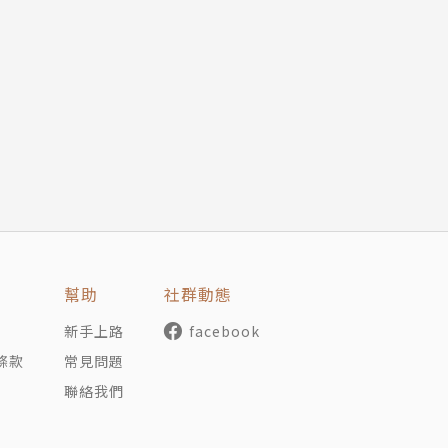
）；主編文集《告訴我，甚麼叫做記憶：想念楊牧》（時報文
幫助
社群動態
新手上路
facebook
條款
常見問題
聯絡我們