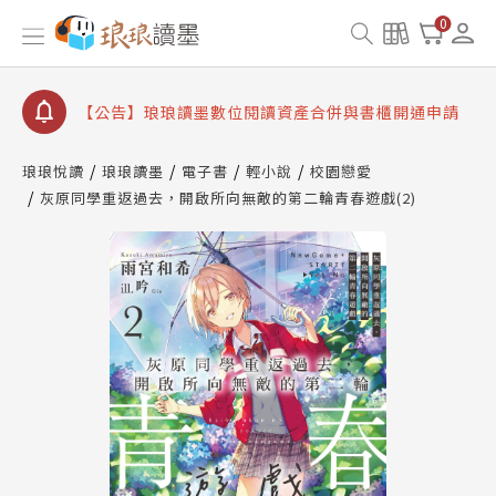
查詢
0
【公告】因 Readmoo 讀墨系統維護中，本站同步暫
停部分閱讀服務
【公告】琅琅讀墨數位閱讀資產合併與書櫃開通申請
【公告】琅琅讀墨書櫃開通常見問題
琅琅悅讀
琅琅讀墨
電子書
輕小說
校園戀愛
【公告】琅琅讀墨 3 分鐘完成書櫃開通與資產合併申
請圖文教學
灰原同學重返過去，開啟所向無敵的第二輪青春遊戲(2)
【公告】琅琅書店服務升級重要說明及資產合併結果
查詢
【公告】因 Readmoo 讀墨系統維護中，本站同步暫
停部分閱讀服務