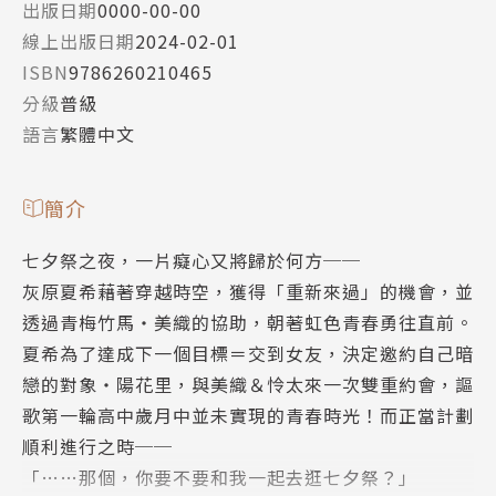
出版日期
0000-00-00
線上出版日期
2024-02-01
ISBN
9786260210465
分級
普級
語言
繁體中文
簡介
七夕祭之夜，一片癡心又將歸於何方──
灰原夏希藉著穿越時空，獲得「重新來過」的機會，並
透過青梅竹馬‧美織的協助，朝著虹色青春勇往直前。
夏希為了達成下一個目標＝交到女友，決定邀約自己暗
戀的對象‧陽花里，與美織＆怜太來一次雙重約會，謳
歌第一輪高中歲月中並未實現的青春時光！而正當計劃
順利進行之時──
「……那個，你要不要和我一起去逛七夕祭？」