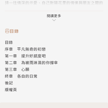
詩一往情深的示愛、自己對陽花里的情愫與朋友之間的
關係，致使夏希的心於戀愛與友誼間搖擺不定──!?
閱讀更多
目錄
目錄
序章 平凡無奇的初戀
第一章 提升好感度吧
第二章 為被雨淋濕的你撐傘
第三章 心願
終章 各自的日常
後記
版權頁