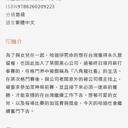
ISBN
9786260209223
分級
普級
語言
繁體中文
簡介
為了與女兒在一起，哈迪拼死命的想在台灣獲得永久居
留權，也因此加入了某間黑心公司，過著終日領月薪打
拳賽的，在格鬥界中被戲稱為『八角籠社畜』的生活。
在某次格鬥賽後，與公司老闆意外的被公司債主找上，
被要求參加眾神祭前賽，並且接下來必須一連串的獲
勝，才能安穩的在台灣繼續工作下去。想著可愛的女
兒，以及每場比賽的加班費與獎金，今天的哈迪也會繼
續奮鬥下去。