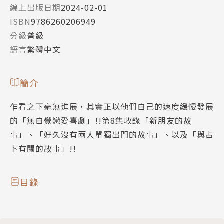
線上出版日期
2024-02-01
ISBN
9786260206949
分級
普級
語言
繁體中文
簡介
乍看之下毫無進展，其實正以他們自己的速度緩慢發展
的「無自覺戀愛喜劇」!!第8集收錄「新朋友的故
事」、「好久沒有兩人單獨出門的故事」、以及「與占
卜有關的故事」!!
目錄