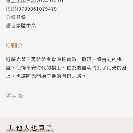
線上出版日期
2024-02-01
ISBN
9789861079479
分級
普級
語言
繁體中文
簡介
近藤光某日再爺爺家倉庫挖寶時，發現一個古老的棋
盤，使得平安時代的棋士‧佐為的靈魂附到了阿光的身
上，也讓阿光開始了他的圍棋之路。
目錄
其他人也買了