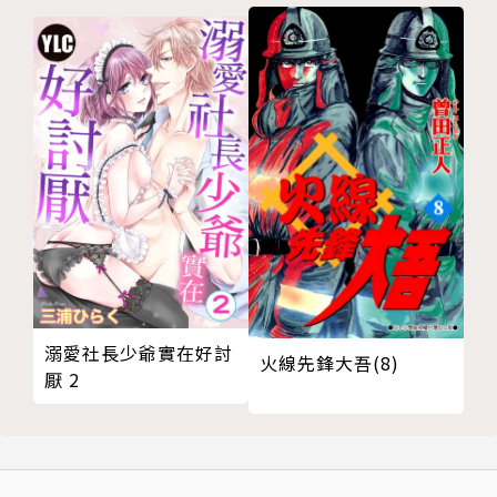
溺愛社長少爺實在好討
火線先鋒大吾(8)
厭 2