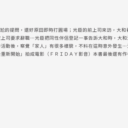
尷尬的提問，還好原田即時打圓場；光臣的前上司來訪，大和
被上司要求辭職…光臣把同性伴侶登記一事告訴大和時，大和
的活動後，察覺「家人」有很多樣貌，不料在這時意外發生…
後重新開始」拍成電影（ＦＲＩＤＡＹ影音）本書最後還有作