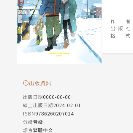
作 者
出 版 社
格 式
出版資訊
出版日期
0000-00-00
線上出版日期
2024-02-01
ISBN
9786260207014
分級
普級
語言
繁體中文