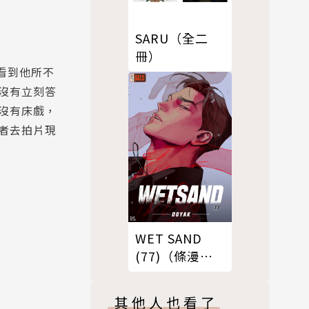
SARU（全二
冊）
看到他所不
沒有立刻答
沒有床戲，
者去拍片現
WET SAND
(77)（條漫
版）
其他人也看了