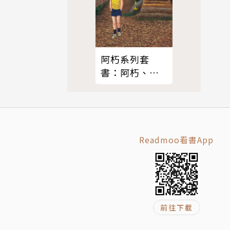
阿朽系列套
書：阿朽、夢
之阿朽【傳奇
漫畫大師‧諸
星大二郎最新
黑色幽默怪談
作品】
Readmoo看書App
前往下載