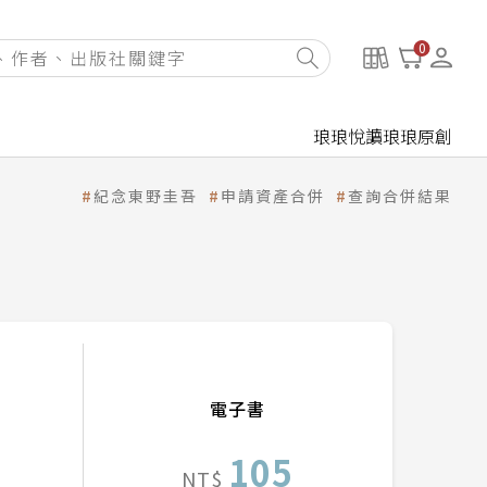
0
琅琅悅讀
琅琅原創
紀念東野圭吾
申請資產合併
查詢合併結果
電子書
105
NT$