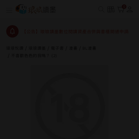
【公告】因 Readmoo 讀墨系統維護中，本站同步暫
0
停部分閱讀服務
【公告】琅琅讀墨數位閱讀資產合併與書櫃開通申請
【公告】琅琅讀墨書櫃開通常見問題
【公告】琅琅讀墨 3 分鐘完成書櫃開通與資產合併申
請圖文教學
琅琅悅讀
琅琅讀墨
電子書
漫畫
BL漫畫
【公告】琅琅書店服務升級重要說明及資產合併結果
不喜歡色色的我嗎？ (2)
查詢
【公告】因 Readmoo 讀墨系統維護中，本站同步暫
停部分閱讀服務