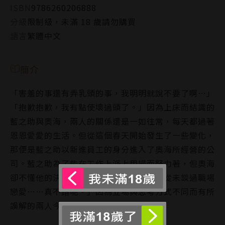
ISBN
9786260206888
分級
限制級，未滿 18 歲請勿購買
語言
繁體中文
簡介
「害羞的事還有弄乳頭的事，我明明就說不要了啊…」
「抱歉抱歉，我有點使壞過頭了。」因為上床而結識的
藍之助與奧海，兩人的關係還是一如往常，每天都過著
恩恩愛愛的生活。但從這個春天開始發生了一些變化，
那便是藍之助以新進員工的身分進入了奧海所經營的公
司。藍之助為了能在工作上派上用場而努力著，但奧海
卻不懂他的決心，只是癡傻地想著「以前從未談過職場
戀愛……真不錯呢。」因為立場與思考方式不同而有所
誤解的兩人今後會…？