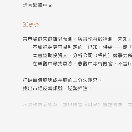
語言
繁體中文
簡介
當市場愈來愈難以預測，與其執著於猜測「未知
不如把握更容易判定的「已知」供給——即「
本書協助投資人，分析公司（標的）競爭力所
在樂觀中尋找風險、悲觀中等待機會，不當fo
打破價值股與成長股的二分法迷思，
找出市場反轉訊號，逆勢押注！
本書作者愛德華．錢思樂被《財星》雜誌譽為「當
hon Asset Management），管理資產
馬拉松資產管理公司每年寫八封信／投資回顧（Glob