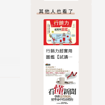
資大眾最大
其他人也看了
，以更務實
有的潛力成
能發揮效
行銷力超實用
圖鑑【試讀
本】
一個產業裡