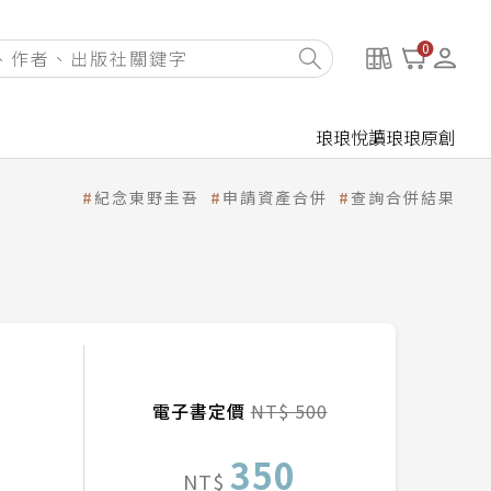
0
琅琅悅讀
琅琅原創
紀念東野圭吾
申請資產合併
查詢合併結果
電子書定價
NT$ 500
350
NT$