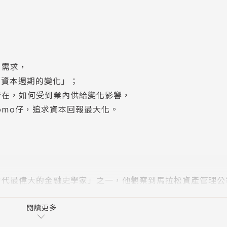
」需求，
資本週期的變化」；
在，如何受到業內供給變化影響，
mo仔，追求資本回報最大化。
代最偉大的金融史學家」之一，他觀察到馬拉松資產管理公司（
超過200億美元，無論市場如何變化，始終能維持高績效表現。
閱讀更多
al Investment Review）給投資人，談他們對市