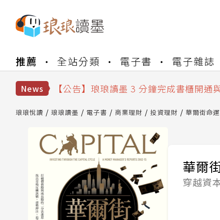
【公告】琅琅書店服務升級重要說明及
推薦
全站分類
電子書
電子雜誌
【公告】琅琅讀墨數位閱讀資產合併與
【公告】琅琅讀墨書櫃開通常見問題
【公告】琅琅讀墨 3 分鐘完成書櫃開通
News
【公告】琅琅書店服務升級重要說明及
【公告】琅琅讀墨數位閱讀資產合併與
琅琅悅讀
琅琅讀墨
電子書
商業理財
投資理財
華爾街命運
華爾
穿越資