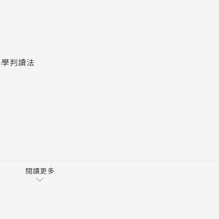
方法，收集並分析該企業最具洞察力的報告，他發現他們與投
——專注於供給面而非需求面、觀察資金流動與企業所處環境
的這類二分法迷思，致力於從成長型標的中找到更可能長期持
科學判讀法
酒製造到半導體等，說明資本週期策略在不同市場條件下都
本週期分析法」，並列出了六大法則。
大資本回報：
閱讀更多
不像需求那樣不確定，因此更容易預測。
面支持的產業裡，企業有很高的評價是合理的。此外，在